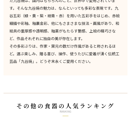
た九谷焼は、国内はもちろんのこと、世界中で愛用されていま
す。そんな九谷焼の魅力は、なんといっても多彩な表現です。九
谷五彩（緑・黄・紫・紺青・赤）を用いた五彩手をはじめ、赤絵
細描や彩釉、釉裏金彩、他にもさまさまな技法・画風があり、和
絵具の重厚感や透明感、釉薬がもたらす艶感、上絵の精巧さな
ど、作品それぞれに独自の美が存在します。
その多彩ぶりは、作家・窯元の数だけ作風があると称されるほ
ど。選ぶ楽しみ、贈る喜び、操作、使うたびに愛着が湧く伝統工
芸品「九谷焼」。どうぞ末永くご愛用ください。
その他の食器の人気ランキング
RANKING