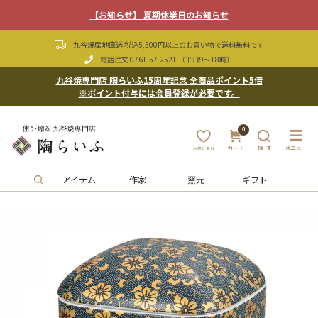
【お知らせ】 夏期休業日のお知らせ
九谷焼産地直送 税込5,500円以上のお買い物で送料無料です
電話注文
0761-57-2521
（平日9〜18時）
九谷焼専門店 陶らいふ15周年記念 全商品ポイント5倍
※ポイント付与には会員登録が必要です。
0
アイテム
作家
窯元
ギフト