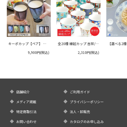
キーポカップ【ペア】 ラ
全20種 縁起カップ 吉祥/青
【選べる2
ージサイズ 300ml
郊窯
リムプレート
9,900円(税込)
2,310円(税込)
クタニ
店舗紹介
ご利用ガイド
メディア掲載
プライバシーポリシー
特定商取引法
法人・卸販売
お問い合わせ
カタログのお申し込み