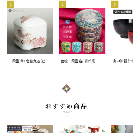
1
2
3
二段重 華/ 色絵九谷 遊
色絵三段重箱/ 青郊窯
山中漆器 汁
【選べる2
根来（赤）
おすすめ商品
PICKUP