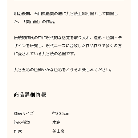
明治後期、石川県能美の地に九谷焼上絵付窯として開窯し
た、「美山窯」の作品。
伝統的作風の中に現代的な感覚を取り入れ、造形・色調・デ
ザインを研究し、現代ニーズに合致した作品作りで多くの方
に愛されている九谷焼の名窯です。
九谷五彩の色鮮やかな色彩をどうぞお楽しみください。
商品詳細情報
商品サイズ
径30.5cm
箱の種類
木箱
作家
美山窯