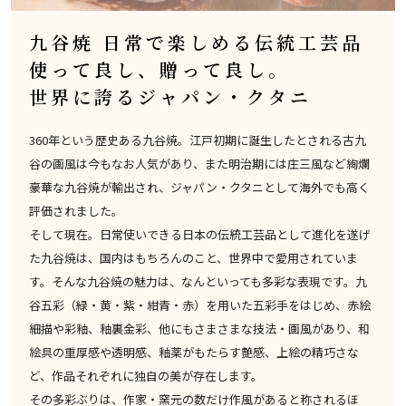
九谷焼 日常で楽しめる伝統工芸品
使って良し、贈って良し。
世界に誇るジャパン・クタニ
360年という歴史ある九谷焼。江戸初期に誕生したとされる古九
谷の画風は今もなお人気があり、また明治期には庄三風など絢爛
豪華な九谷焼が輸出され、ジャパン・クタニとして海外でも高く
評価されました。
そして現在。日常使いできる日本の伝統工芸品として進化を遂げ
た九谷焼は、国内はもちろんのこと、世界中で愛用されていま
す。そんな九谷焼の魅力は、なんといっても多彩な表現です。九
谷五彩（緑・黄・紫・紺青・赤）を用いた五彩手をはじめ、赤絵
細描や彩釉、釉裏金彩、他にもさまさまな技法・画風があり、和
絵具の重厚感や透明感、釉薬がもたらす艶感、上絵の精巧さな
ど、作品それぞれに独自の美が存在します。
その多彩ぶりは、作家・窯元の数だけ作風があると称されるほ