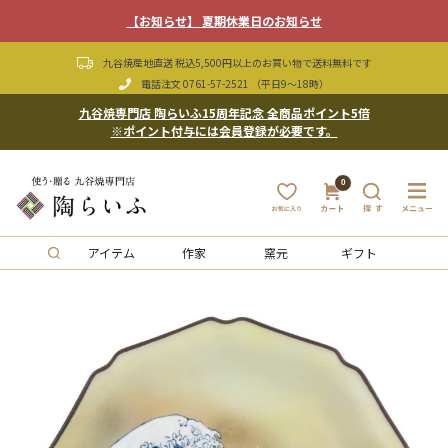
【お知らせ】 夏期休業日のお知らせ
九谷焼産地直送 税込5,500円以上のお買い物で送料無料です
電話注文
0761-57-2521
（平日9〜18時）
九谷焼専門店 陶らいふ15周年記念 全商品ポイント5倍
※ポイント付与には会員登録が必要です。
0
アイテム
作家
窯元
ギフト