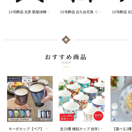
10号飾皿 北斎 凱風快晴
10号飾皿 古九谷花鳥（皿
10号飾皿 
（皿立付）
立付）
裏（皿立付
おすすめ商品
PICKUP
キーポカップ【ペア】 ラ
全20種 縁起カップ 吉祥/青
【選べる2