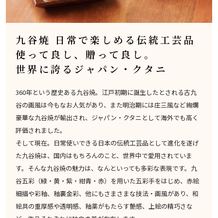
九谷焼 日常で楽しめる伝統工芸品
使って良し、贈って良し。
世界に誇るジャパン・クタニ
360年という歴史ある九谷焼。江戸初期に誕生したとされる古九
谷の画風は今もなお人気があり、また明治期には庄三風など絢爛
豪華な九谷焼が輸出され、ジャパン・クタニとして海外でも高く
評価されました。
そして現在。日常使いできる日本の伝統工芸品として進化を遂げ
た九谷焼は、国内はもちろんのこと、世界中で愛用されていま
す。そんな九谷焼の魅力は、なんといっても多彩な表現です。九
谷五彩（緑・黄・紫・紺青・赤）を用いた五彩手をはじめ、赤絵
細描や彩釉、釉裏金彩、他にもさまさまな技法・画風があり、和
絵具の重厚感や透明感、釉薬がもたらす艶感、上絵の精巧さな