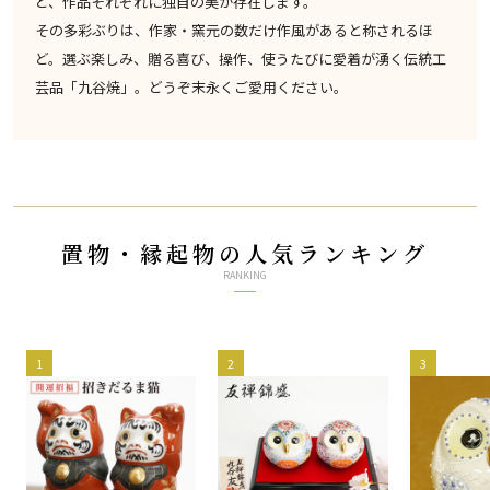
ど、作品それぞれに独自の美が存在します。
その多彩ぶりは、作家・窯元の数だけ作風があると称されるほ
ど。選ぶ楽しみ、贈る喜び、操作、使うたびに愛着が湧く伝統工
芸品「九谷焼」。どうぞ末永くご愛用ください。
置物・縁起物の人気ランキング
RANKING
1
2
3