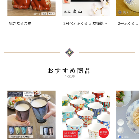
招きだるま猫
2号ペアふくろう 友禅錦
2号ふくろう
盛/友山
おすすめ商品
PICKUP