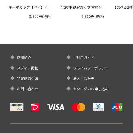
キーポカップ【ペア】 ラ
全20種 縁起カップ 吉祥/青
【選べる2
ージサイズ 300ml
郊窯
リムプレート
9,900円(税込)
2,310円(税込)
クタニ
店舗紹介
ご利用ガイド
メディア掲載
プライバシーポリシー
特定商取引法
法人・卸販売
お問い合わせ
カタログのお申し込み