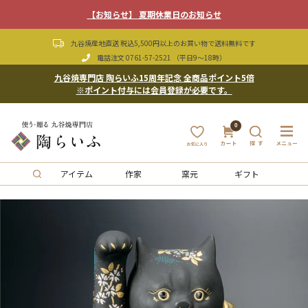
【お知らせ】 夏期休業日のお知らせ
九谷焼産地直送 税込5,500円以上のお買い物で送料無料です
電話注文
0761-57-2521
（平日9〜18時）
九谷焼専門店 陶らいふ15周年記念 全商品ポイント5倍
※ポイント付与には会員登録が必要です。
0
アイテム
作家
窯元
ギフト