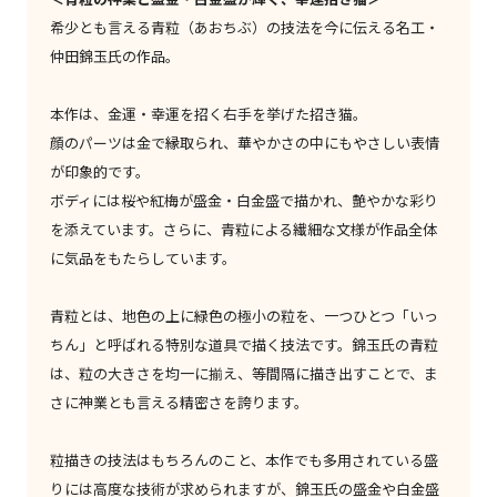
希少とも言える青粒（あおちぶ）の技法を今に伝える名工・
仲田錦玉氏の作品。
本作は、金運・幸運を招く右手を挙げた招き猫。
顔のパーツは金で縁取られ、華やかさの中にもやさしい表情
が印象的です。
ボディには桜や紅梅が盛金・白金盛で描かれ、艶やかな彩り
を添えています。さらに、青粒による繊細な文様が作品全体
に気品をもたらしています。
青粒とは、地色の上に緑色の極小の粒を、一つひとつ「いっ
ちん」と呼ばれる特別な道具で描く技法です。錦玉氏の青粒
は、粒の大きさを均一に揃え、等間隔に描き出すことで、ま
さに神業とも言える精密さを誇ります。
粒描きの技法はもちろんのこと、本作でも多用されている盛
りには高度な技術が求められますが、錦玉氏の盛金や白金盛