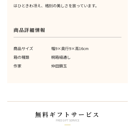
はひときわ冴え、格別の美しさを放っています。
商品詳細情報
商品サイズ
幅9×奥行9×高16cm
箱の種類
桐箱紐通し
作家
仲田錦玉
無料ギフトサービス
FREE GIFT SERVICE