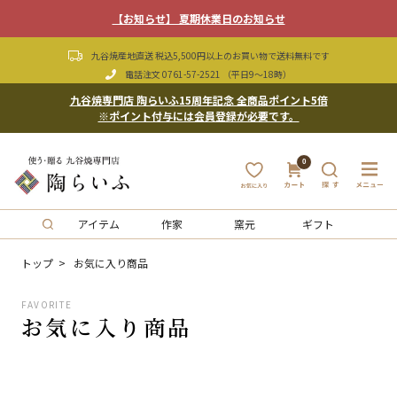
【お知らせ】 夏期休業日のお知らせ
九谷焼産地直送 税込5,500円以上のお買い物で送料無料です
電話注文
0761-57-2521
（平日9〜18時）
九谷焼専門店 陶らいふ15周年記念 全商品ポイント5倍
※ポイント付与には会員登録が必要です。
0
アイテム
作家
窯元
ギフト
トップ
お気に入り商品
FAVORITE
お気に入り商品