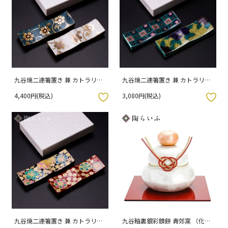
九谷焼二連箸置き 兼 カトラリー
九谷焼二連箸置き 兼 カトラリー
レスト 青粒白粒ペア 専用（化粧
レスト 色絵石畳・吉田屋風ペア
4,400円(税込)
3,080円(税込)
箱入り）
専用（化粧箱入り）
入りボタン
お気に入りボタン
九谷焼二連箸置き 兼 カトラリー
九谷釉裏銀彩鏡餅 青郊窯 （化粧