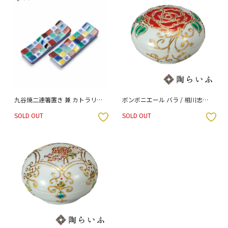
九谷焼二連箸置き 兼 カトラリー
ボンボニエール バラ / 相川志保
レスト 染付市松赤・染付市松黄
（木箱入り）
SOLD OUT
SOLD OUT
ペア 専用（化粧箱入り）
入りボタン
お気に入りボタン