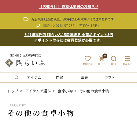
【お知らせ】 夏期休業日のお知らせ
九谷焼産地直送 税込5,500円以上のお買い物で送料無料です
電話注文
0761-57-2521
（平日9〜18時）
九谷焼専門店 陶らいふ15周年記念 全商品ポイント5倍
※ポイント付与には会員登録が必要です。
0
アイテム
作家
窯元
ギフト
トップ
アイテムで選ぶ
食卓小物
その他の食卓小物
CATEGORY
その他の食卓小物