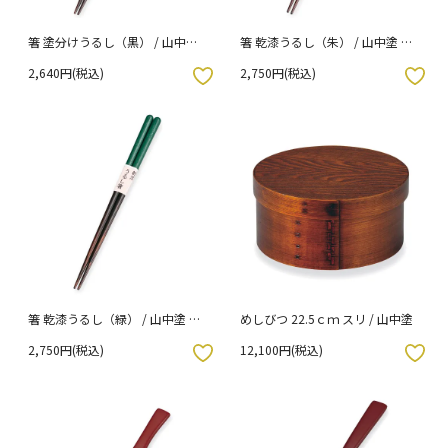
箸 塗分けうるし（黒） / 山中塗
箸 乾漆うるし（朱） / 山中塗 袋
袋入り
入り
2,640円(税込)
2,750円(税込)
入りボタン
お気に入りボタン
箸 乾漆うるし（緑） / 山中塗 袋
めしびつ 22.5ｃｍ スリ / 山中塗
入り
2,750円(税込)
12,100円(税込)
入りボタン
お気に入りボタン