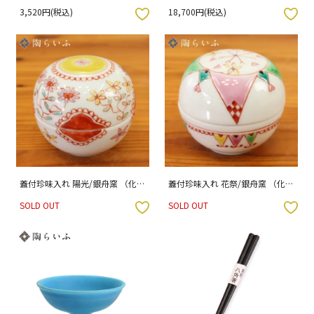
レスト 赤地梅紋・黒地桜紋ペア
箱入り） 山中漆器台座・金沢水
3,520円(税込)
18,700円(税込)
専用（化粧箱入り）
引付
入りボタン
お気に入りボタン
蓋付珍味入れ 陽光/銀舟窯 （化粧
蓋付珍味入れ 花祭/銀舟窯 （化粧
箱入り）
箱入り）
SOLD OUT
SOLD OUT
入りボタン
お気に入りボタン