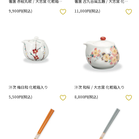
箸置 赤絵丸紋 / 大志窯 化粧箱入
箸置 古九谷風五趣 / 大志窯 化粧
り
箱入り
9,900円(税込)
11,000円(税込)
入りボタン
お気に入りボタン
汁次 梅日和 化粧箱入り
汁次 和桜 / 大志窯 化粧箱入り
5,500円(税込)
8,800円(税込)
入りボタン
お気に入りボタン