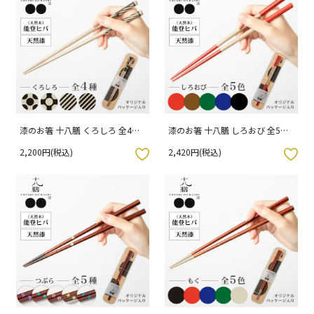
漆のお箸 十八膳 くろしろ 全4種
漆のお箸 十八膳 しろおび 全5色
23cm / 橋本幸作漆器店 専用パッ
23cm / 橋本幸作漆器店 専用パッ
2,200円(税込)
2,420円(税込)
ケージ入り
ケージ入り
入りボタン
お気に入りボタン