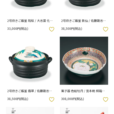
2号炊きご飯釜 和桜 / 大志窯 化
2号炊きご飯釜 鉄仙 / 佐藤剛志
粧箱入り
化粧箱入り
33,000円(税込)
38,500円(税込)
入りボタン
お気に入りボタン
2号炊きご飯釜 翡翠 / 佐藤剛志
菓子器 色絵牡丹 / 宮本晄 桐箱入
化粧箱入り
り
38,500円(税込)
308,000円(税込)
入りボタン
お気に入りボタン