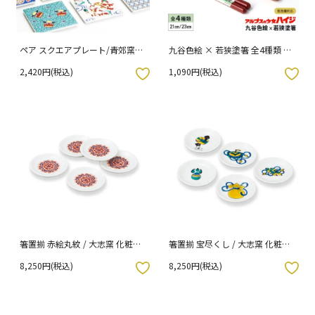
ペア スクエアプレート/青郊窯
九谷色絵 × 若狭塗箸 全4種類 ア
[ss] 当店オリジナル（化粧箱入
ルプスの少女ハイジ 21cm 23cm
2,420円(税込)
1,090円(税込)
り）
/ 青郊窯 （専用パッケージ入り）
入りボタン
お気に入りボタン
箸置揃 赤絵丸紋 / 大志窯 化粧箱
箸置揃 宝尽くし / 大志窯 化粧箱
入り
入り
8,250円(税込)
8,250円(税込)
入りボタン
お気に入りボタン