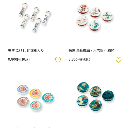
箸置 こけし 化粧箱入り
箸置 鳥獣戯画 / 大志窯 化粧箱入
り
8,800円(税込)
9,350円(税込)
入りボタン
お気に入りボタン