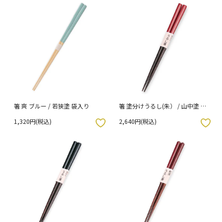
箸 爽 ブルー / 若狭塗 袋入り
箸 塗分けうるし(朱） / 山中塗 袋
入り
1,320円(税込)
2,640円(税込)
入りボタン
お気に入りボタン