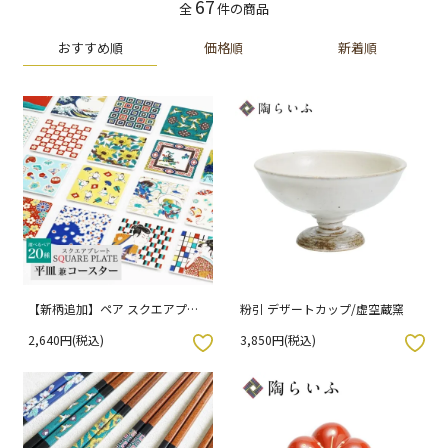
67
全
件の商品
おすすめ順
価格順
新着順
【新柄追加】ペア スクエアプレ
粉引 デザートカップ/虚空蔵窯
ート/青郊窯 当店オリジナル（化
2,640円(税込)
3,850円(税込)
粧箱入り）
入りボタン
お気に入りボタン