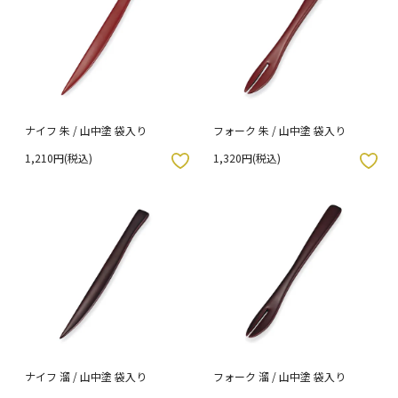
ナイフ 朱 / 山中塗 袋入り
フォーク 朱 / 山中塗 袋入り
1,210円(税込)
1,320円(税込)
入りボタン
お気に入りボタン
ナイフ 溜 / 山中塗 袋入り
フォーク 溜 / 山中塗 袋入り