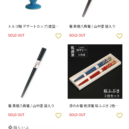
トルコ釉 デザートカップ/虚空蔵
箸 紫檀八角箸 / 山中塗 袋入り
窯
SOLD OUT
SOLD OUT
入りボタン
お気に入りボタン
箸 黒檀八角箸 / 山中塗 袋入り
漆のお箸 乾漆箸 桜ふぶき 2色セ
ット 組箸 22.5cm / 橋本幸作漆器
SOLD OUT
SOLD OUT
店 化粧箱入り
入りボタン
お気に入りボタン