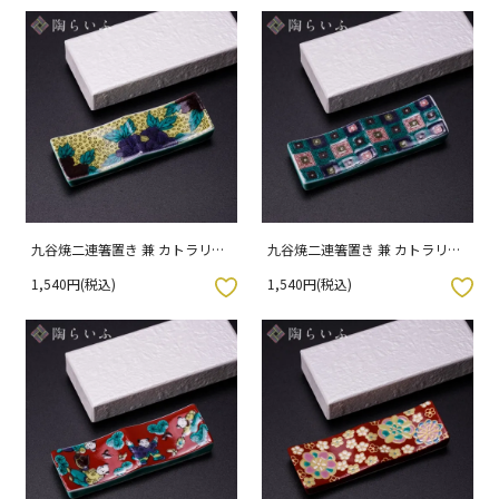
九谷焼二連箸置き 兼 カトラリー
九谷焼二連箸置き 兼 カトラリー
レスト 吉田屋風 専用（化粧箱入
レスト 色絵石畳 専用（化粧箱入
1,540円(税込)
1,540円(税込)
り）
り）
入りボタン
お気に入りボタン