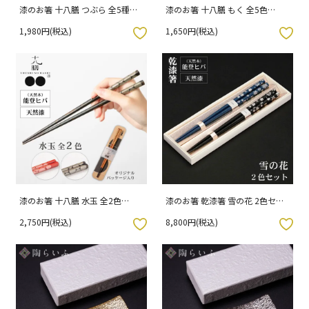
漆のお箸 十八膳 つぶら 全5種
漆のお箸 十八膳 もく 全5色
23cm / 橋本幸作漆器店 専用パッ
23cm / 橋本幸作漆器店 専用パッ
1,980円(税込)
1,650円(税込)
ケージ入り
ケージ入り
入りボタン
お気に入りボタン
漆のお箸 十八膳 水玉 全2色
漆のお箸 乾漆箸 雪の花 2色セッ
23cm / 橋本幸作漆器店 専用パッ
ト 組箸 22.5cm / 橋本幸作漆器店
2,750円(税込)
8,800円(税込)
ケージ入り
化粧箱入り
入りボタン
お気に入りボタン