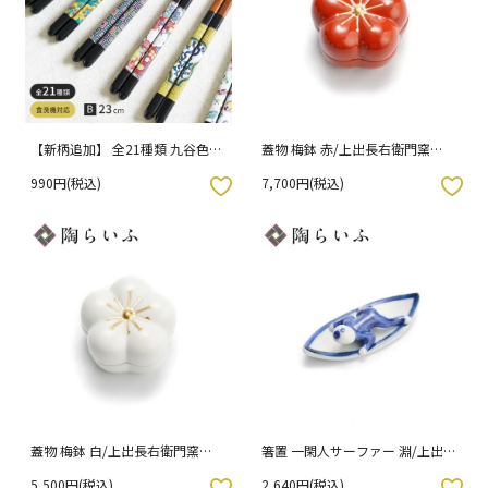
【新柄追加】 全21種類 九谷色絵
蓋物 梅鉢 赤/上出長右衛門窯
× 若狭塗箸 【黒/23cm】 / 青郊
（化粧箱入り）
990円(税込)
7,700円(税込)
窯
入りボタン
お気に入りボタン
蓋物 梅鉢 白/上出長右衛門窯
箸置 一閑人サーファー 淵/上出長
（化粧箱入り）
右衛門窯 （化粧箱入り）
5,500円(税込)
2,640円(税込)
入りボタン
お気に入りボタン