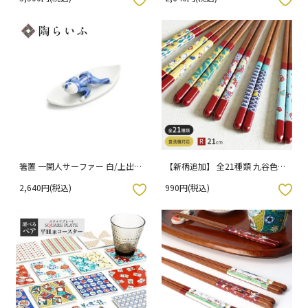
箸置 一閑人サーファー 白/上出長
【新柄追加】 全21種類 九谷色絵
右衛門窯 （化粧箱入り）
× 若狭塗箸 【赤/21cm】 / 青郊
2,640円(税込)
990円(税込)
窯
入りボタン
お気に入りボタン