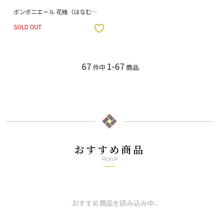
ボンボニエール 花結（はなむす
び） / 相川志保 （木箱入り）
SOLD OUT
入りボタン
67
1-67
件中
商品
おすすめ商品
PICKUP
おすすめ商品を読み込み中...