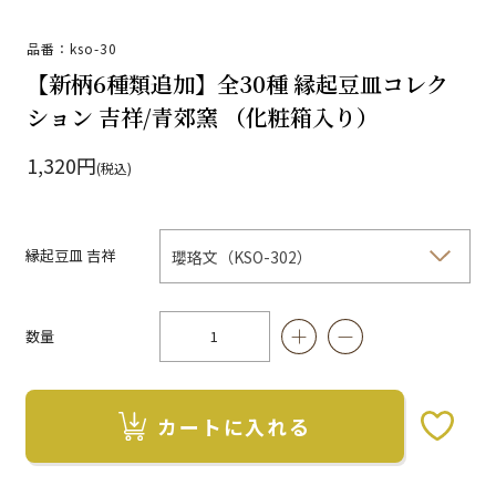
品番：kso-30
【新柄6種類追加】全30種 縁起豆皿コレク
ション 吉祥/青郊窯 （化粧箱入り）
1,320円
(税込)
縁起豆皿 吉祥
数量
カートに入れる
お気に入りボタン