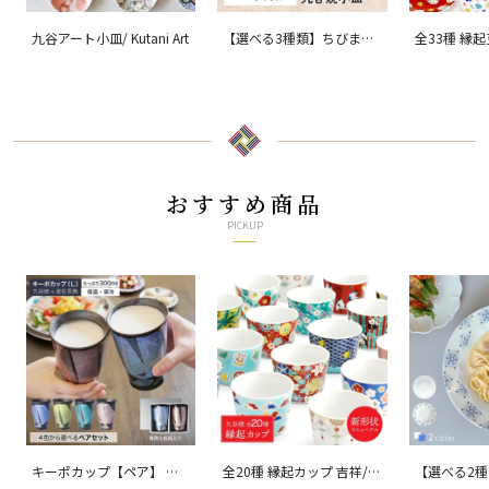
九谷アート小皿/ Kutani Art
【選べる3種類】ちびまる
全33種 縁
子ちゃん 九谷焼小皿 / 銀
ョン 吉祥/ 
舟窯
おすすめ商品
PICKUP
キーポカップ【ペア】 ラ
全20種 縁起カップ 吉祥/青
【選べる2