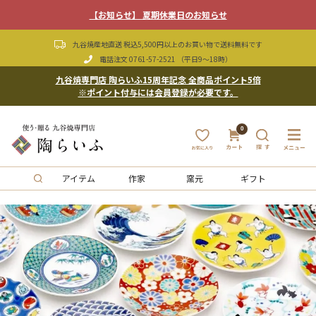
【お知らせ】 夏期休業日のお知らせ
九谷焼産地直送 税込5,500円以上のお買い物で送料無料です
電話注文
0761-57-2521
（平日9〜18時）
九谷焼専門店 陶らいふ15周年記念 全商品ポイント5倍
※ポイント付与には会員登録が必要です。
0
アイテム
作家
窯元
ギフト