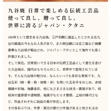
九谷焼 日常で楽しめる伝統工芸品
使って良し、贈って良し。
世界に誇るジャパン・クタニ
360年という歴史ある九谷焼。江戸初期に誕生したとされる古九
谷の画風は今もなお人気があり、また明治期には庄三風など絢爛
豪華な九谷焼が輸出され、ジャパン・クタニとして海外でも高く
評価されました。
そして現在。日常使いできる日本の伝統工芸品として進化を遂げ
た九谷焼は、国内はもちろんのこと、世界中で愛用されていま
す。そんな九谷焼の魅力は、なんといっても多彩な表現です。九
谷五彩（緑・黄・紫・紺青・赤）を用いた五彩手をはじめ、赤絵
細描や彩釉、釉裏金彩、他にもさまさまな技法・画風があり、和
絵具の重厚感や透明感、釉薬がもたらす艶感、上絵の精巧さな
ど、作品それぞれに独自の美が存在します。
その多彩ぶりは、作家・窯元の数だけ作風があると称されるほ