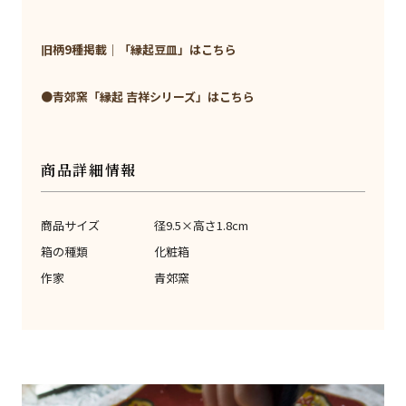
旧柄9種掲載｜「縁起豆皿」はこちら
●青郊窯「縁起 吉祥シリーズ」はこちら
商品詳細情報
商品サイズ
径9.5×高さ1.8cm
箱の種類
化粧箱
作家
青郊窯