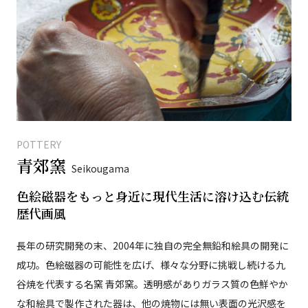
POTTERY
青郊窯
Seikougama
色絵磁器をもっと身近に現代生活に溶け込む伝統
歴代画風
長年の研究開発の末、2004年に独自の完全無鉛和絵具の開発に
成功。色絵磁器の可能性を広げ、様々な分野に挑戦し続ける九
谷焼を代表する名窯 青郊窯。透明感がありガラス質の色鮮やか
な和絵具で製作された器は、他の焼物には無い表面の光沢感を