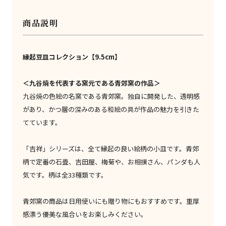
商品説明
縁起豆皿コレクション【9.5cm】
＜九谷焼を代表する窯元である青郊窯の作品＞
九谷焼の色絵の名窯である青郊窯。独自に開発した、透明感
があり、かつ層の深みのある和絵の具が作品の魅力を引きた
てています。
「吉祥」シリーズは、全て縁起の良い絵柄の小皿です。青郊
柄で定番の石畳、吉田屋、梅菊や、お相撲さん、パンダも人
気です。柄は全33種類です。
青郊窯の商品は日用使いにも贈り物にもおすすめです。重厚
感漂う優美な風合いをお楽しみください。