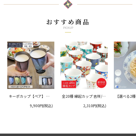
おすすめ商品
PICKUP
キーポカップ【ペア】 ラ
全20種 縁起カップ 吉祥/青
【選べる2
ージサイズ 300ml
郊窯
リムプレート
9,900円(税込)
2,310円(税込)
クタニ