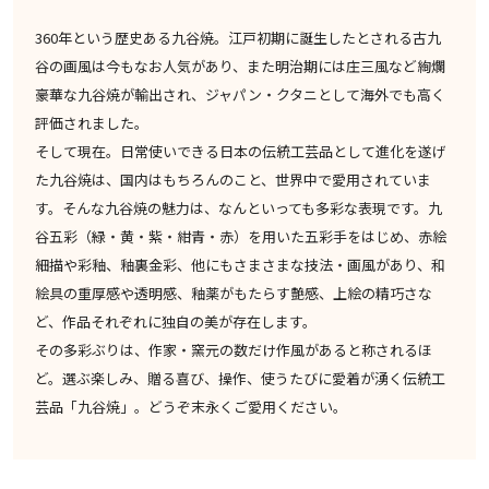
360年という歴史ある九谷焼。江戸初期に誕生したとされる古九
谷の画風は今もなお人気があり、また明治期には庄三風など絢爛
豪華な九谷焼が輸出され、ジャパン・クタニとして海外でも高く
評価されました。
そして現在。日常使いできる日本の伝統工芸品として進化を遂げ
た九谷焼は、国内はもちろんのこと、世界中で愛用されていま
す。そんな九谷焼の魅力は、なんといっても多彩な表現です。九
谷五彩（緑・黄・紫・紺青・赤）を用いた五彩手をはじめ、赤絵
細描や彩釉、釉裏金彩、他にもさまさまな技法・画風があり、和
絵具の重厚感や透明感、釉薬がもたらす艶感、上絵の精巧さな
ど、作品それぞれに独自の美が存在します。
その多彩ぶりは、作家・窯元の数だけ作風があると称されるほ
ど。選ぶ楽しみ、贈る喜び、操作、使うたびに愛着が湧く伝統工
芸品「九谷焼」。どうぞ末永くご愛用ください。