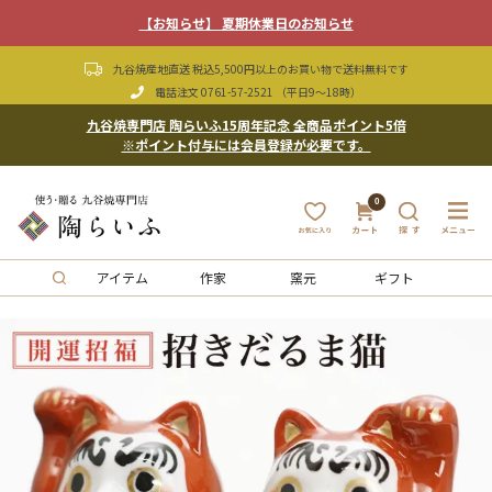
【お知らせ】 夏期休業日のお知らせ
九谷焼産地直送 税込5,500円以上のお買い物で送料無料です
電話注文
0761-57-2521
（平日9〜18時）
九谷焼専門店 陶らいふ15周年記念 全商品ポイント5倍
※ポイント付与には会員登録が必要です。
0
アイテム
作家
窯元
ギフト