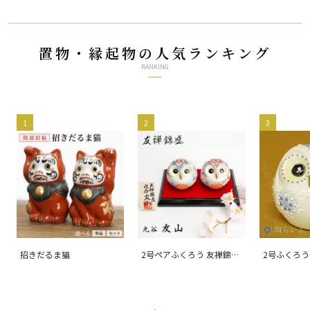
置物・縁起物の人気ランキング
RANKING
1
2
3
招きだるま猫
2号ペアふくろう 友禅錦
2号ふくろう
盛/友山