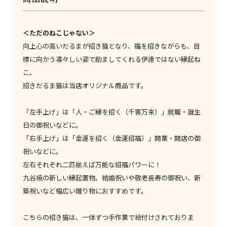
＜ただのねこじゃない＞
向上心の高いだるまが招き猫となり、福を招きながらも、目
標に向かう凛々しい姿で励ましてくれる伊達ではない縁起ね
こ。
招きだるま猫は当店オリジナル商品です。
「左手上げ」は「人・ご縁を招く（千客万来）」就職・誕生
日の御祝いなどに。
「右手上げ」は「金運を招く（金運招福）」開業・開店の御
祝いなどに。
左右それぞれ二匹揃えば万能な招福パワーに！
九谷焼の新しい縁起置物。結婚祝いや敬老長寿の御祝い、新
築祝いなど幅広い贈り物におすすめです。
こちらの招き猫は、一体ずつ手作業で絵付けされておりま