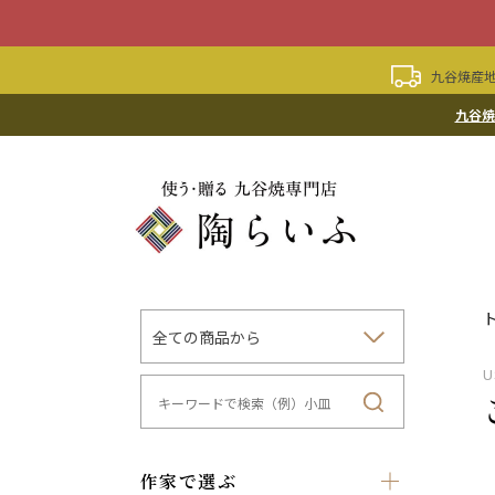
九谷焼産地
九谷焼
U
作家で選ぶ