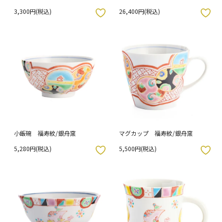
果花鳥文 / 山本長左 （木箱入
3,300円(税込)
26,400円(税込)
り）
入りボタン
お気に入りボタン
小飯碗 福寿紋/銀舟窯
マグカップ 福寿紋/銀舟窯
5,280円(税込)
5,500円(税込)
入りボタン
お気に入りボタン