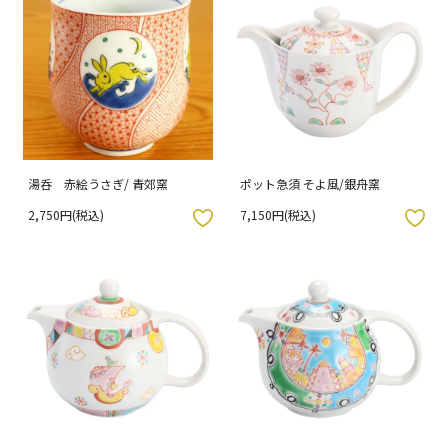
湯呑 赤絵うさぎ/ 青郊窯
ポット急須 そよ風/銀舟窯
2,750円(税込)
7,150円(税込)
入りボタン
お気に入りボタン