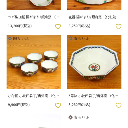
ツバ型皿揃 陽だまり/銀舟窯 （化
花器 陽だまり/銀舟窯 （化粧箱入
粧箱入り）
り）
13,200円(税込)
8,250円(税込)
入りボタン
お気に入りボタン
小付揃 小紋四君子/青郊窯 （化粧
5号鉢 小紋四君子/青郊窯 （化粧
箱入り）
箱入り）
9,900円(税込)
5,280円(税込)
入りボタン
お気に入りボタン