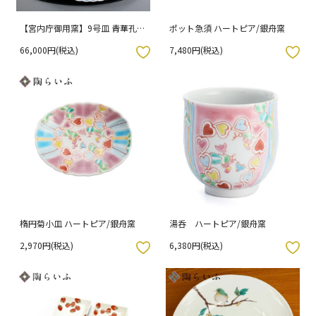
【宮内庁御用窯】9号皿 青華孔雀
ポット急須 ハートピア/銀舟窯
文/山本長左 （木箱入り）
66,000円(税込)
7,480円(税込)
入りボタン
お気に入りボタン
楕円菊小皿 ハートピア/銀舟窯
湯呑 ハートピア/銀舟窯
2,970円(税込)
6,380円(税込)
入りボタン
お気に入りボタン