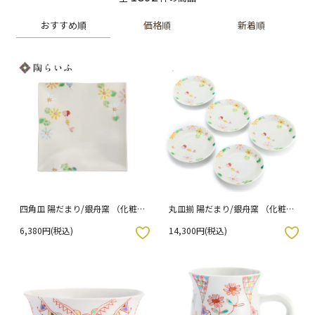
おすすめ順
価格順
新着順
四角皿 陽だまり/銀舟窯 （化粧箱
丸皿揃 陽だまり/銀舟窯 （化粧箱
入り）
入り）
6,380円(税込)
14,300円(税込)
入りボタン
お気に入りボタン