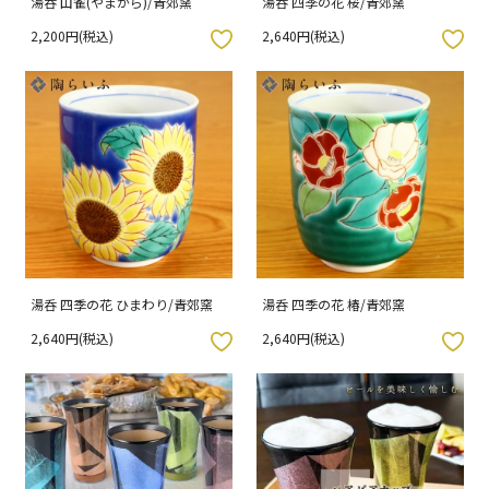
湯呑 山雀(やまがら)/青郊窯
湯呑 四季の花 桜/青郊窯
2,200円(税込)
2,640円(税込)
入りボタン
お気に入りボタン
湯呑 四季の花 ひまわり/青郊窯
湯呑 四季の花 椿/青郊窯
2,640円(税込)
2,640円(税込)
入りボタン
お気に入りボタン