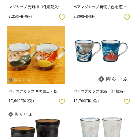
マグカップ 光琳梅 （化粧箱入
ペアマグカップ 野花 / 色絵 遊
り）
（化粧箱入り）
8,250円(税込)
8,800円(税込)
入りボタン
お気に入りボタン
ペアマグカップ 春の富士・秋の
ペアマグカップ 北斎 （化粧箱入
富士 / 福田良則 （化粧箱入り）
り） 12-164 12-165
17,600円(税込)
18,700円(税込)
入りボタン
お気に入りボタン