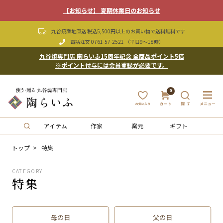
【お知らせ】 夏期休業日のお知らせ
九谷焼産地直送 税込5,500円以上のお買い物で送料無料です
電話注文
0761-57-2521
（平日9〜18時）
九谷焼専門店 陶らいふ15周年記念 全商品ポイント5倍
※ポイント付与には会員登録が必要です。
0
アイテム
作家
窯元
ギフト
トップ
特集
CATEGORY
特集
母の日
父の日