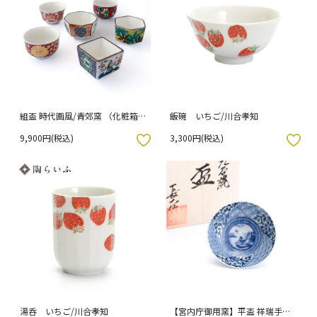
組盃 時代画風/青郊窯 （化粧箱入
飯碗 いちご/川合孝知
り）
9,900円(税込)
3,300円(税込)
入りボタン
お気に入りボタン
湯呑 いちご/川合孝知
【宮内庁御用窯】平盃 祥瑞手桃