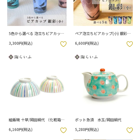
5色から選べる 泡立ちビアカップ
ペア泡立ちビアカップ(小) 銀彩/
(小) 銀彩 /宗秀窯 （化粧箱入り）
宗秀窯 （化粧箱入り）
3,300円(税込)
6,600円(税込)
入りボタン
お気に入りボタン
組飯碗 十草/岡田絹代 （化粧箱入
ポット急須 水玉/岡田絹代
り）
6,160円(税込)
5,280円(税込)
入りボタン
お気に入りボタン