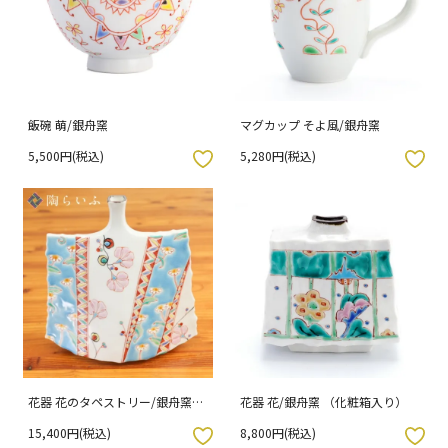
飯碗 萌/銀舟窯
マグカップ そよ風/銀舟窯
5,500円(税込)
5,280円(税込)
入りボタン
お気に入りボタン
花器 花のタペストリー/銀舟窯
花器 花/銀舟窯 （化粧箱入り）
（化粧箱入り）
15,400円(税込)
8,800円(税込)
入りボタン
お気に入りボタン