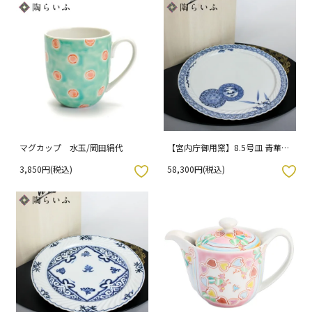
マグカップ 水玉/岡田絹代
【宮内庁御用窯】8.5号皿 青華双
輪文/山本長左 （木箱入り）
3,850円(税込)
58,300円(税込)
入りボタン
お気に入りボタン