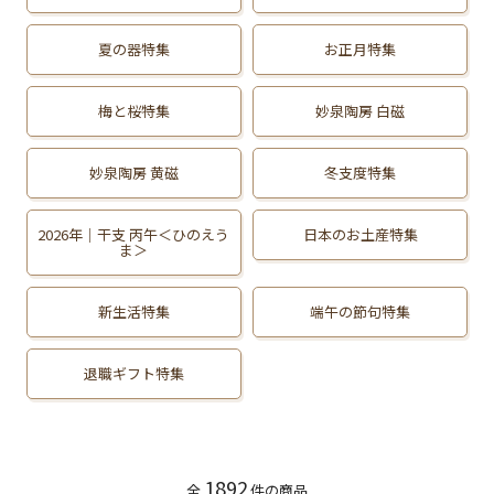
夏の器特集
お正月特集
梅と桜特集
妙泉陶房 白磁
妙泉陶房 黄磁
冬支度特集
2026年｜干支 丙午＜ひのえう
日本のお土産特集
ま＞
新生活特集
端午の節句特集
退職ギフト特集
1892
全
件の商品