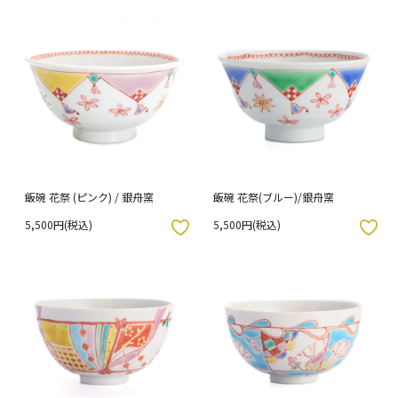
飯碗 花祭 (ピンク) / 銀舟窯
飯碗 花祭(ブルー)/銀舟窯
5,500円(税込)
5,500円(税込)
入りボタン
お気に入りボタン