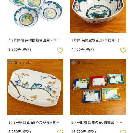
4.7号鉢揃 染付間取吉田屋 / 青郊
7号鉢 染付宝紋花鳥/青郊窯 （化
窯 （化粧箱入り）
粧箱入り）
8,800円(税込)
4,400円(税込)
入りボタン
お気に入りボタン
10.7号盛皿 山雀(やまがら)/青郊
5.7号皿揃 四季の花/青郊窯 （化
窯 （化粧箱入り）
粧箱入り）
8,250円(税込)
16,720円(税込)
入りボタン
お気に入りボタン