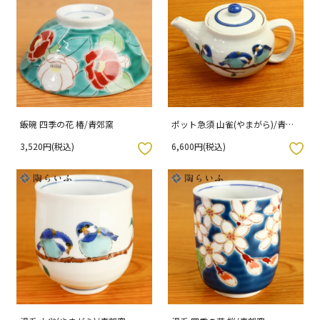
飯碗 四季の花 椿/青郊窯
ポット急須 山雀(やまがら)/青郊
窯
3,520円(税込)
6,600円(税込)
入りボタン
お気に入りボタン