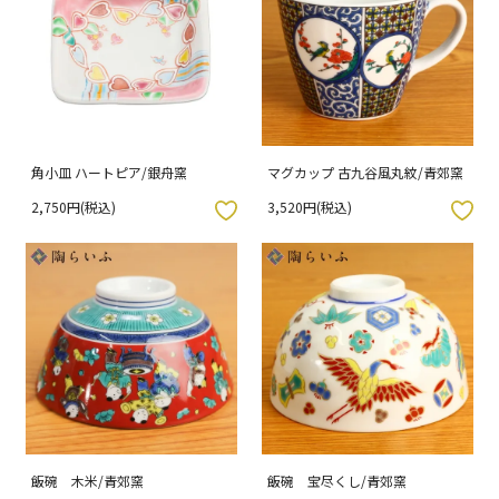
角小皿 ハートピア/銀舟窯
マグカップ 古九谷風丸紋/青郊窯
2,750円(税込)
3,520円(税込)
入りボタン
お気に入りボタン
飯碗 木米/青郊窯
飯碗 宝尽くし/青郊窯