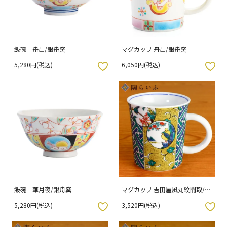
飯碗 舟出/銀舟窯
マグカップ 舟出/銀舟窯
5,280円(税込)
6,050円(税込)
入りボタン
お気に入りボタン
飯碗 華月夜/銀舟窯
マグカップ 吉田屋風丸紋間取/青
郊窯
5,280円(税込)
3,520円(税込)
入りボタン
お気に入りボタン