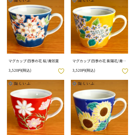
マグカップ 四季の花 桜/青郊窯
マグカップ 四季の花 紫陽花/青郊
窯
3,520円(税込)
3,520円(税込)
入りボタン
お気に入りボタン