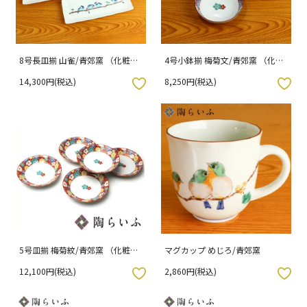
8号長皿揃 山雀/青郊窯 （化粧箱
4号小鉢揃 梅菊文/青郊窯 （化粧
入り）
箱入り）
14,300円(税込)
8,250円(税込)
入りボタン
お気に入りボタン
5号皿揃 梅菊紋/青郊窯 （化粧箱
マグカップ めじろ/青郊窯
入り）
12,100円(税込)
2,860円(税込)
入りボタン
お気に入りボタン