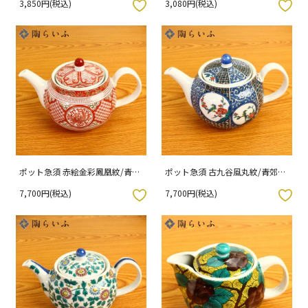
3,850円(税込)
3,080円(税込)
入りボタン
お気に入りボタン
ポット急須 赤絵金彩鳳凰紋/青郊
ポット急須 古九谷風丸紋/青郊窯
窯 （化粧箱入り）
（化粧箱入り）
7,700円(税込)
7,700円(税込)
入りボタン
お気に入りボタン