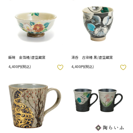
飯碗 金箔椿/虚空蔵窯
湯呑 古染椿 黒/虚空蔵窯
4,400円(税込)
4,400円(税込)
入りボタン
お気に入りボタン