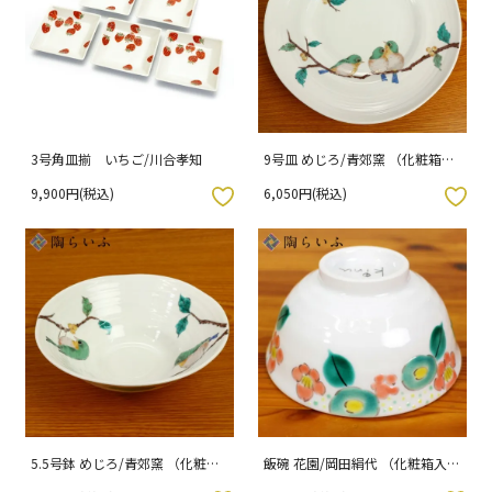
3号角皿揃 いちご/川合孝知
9号皿 めじろ/青郊窯 （化粧箱入
り）
9,900円(税込)
6,050円(税込)
入りボタン
お気に入りボタン
5.5号鉢 めじろ/青郊窯 （化粧箱
飯碗 花園/岡田絹代 （化粧箱入
入り）
り）