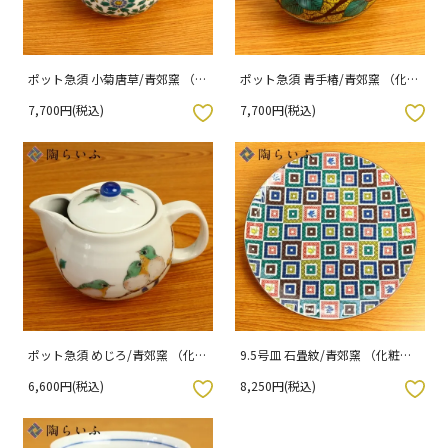
ポット急須 小菊唐草/青郊窯 （化
ポット急須 青手椿/青郊窯 （化粧
粧箱入り）
箱入り）
7,700円(税込)
7,700円(税込)
入りボタン
お気に入りボタン
ポット急須 めじろ/青郊窯 （化粧
9.5号皿 石畳紋/青郊窯 （化粧箱
箱入り）
入り）
6,600円(税込)
8,250円(税込)
入りボタン
お気に入りボタン