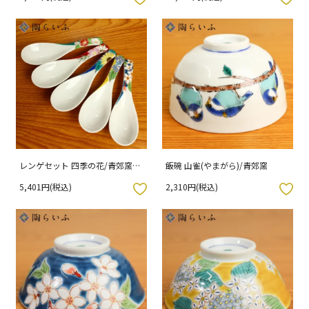
レンゲセット 四季の花/青郊窯
飯碗 山雀(やまがら)/青郊窯
（化粧箱入り）
5,401円(税込)
2,310円(税込)
入りボタン
お気に入りボタン