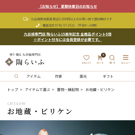
【お知らせ】 夏期休業日のお知らせ
九谷焼産地直送 税込5,500円以上のお買い物で送料無料です
電話注文
0761-57-2521
（平日9〜18時）
九谷焼専門店 陶らいふ15周年記念 全商品ポイント5倍
※ポイント付与には会員登録が必要です。
0
アイテム
作家
窯元
ギフト
トップ
アイテムで選ぶ
置物・縁起物
お地蔵・ビリケン
CATEGORY
お地蔵・ビリケン