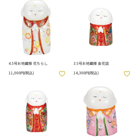
4.5号お地蔵様 花ちらし
3.5号お地蔵様 金花詰
11,000円(税込)
14,300円(税込)
入りボタン
お気に入りボタン