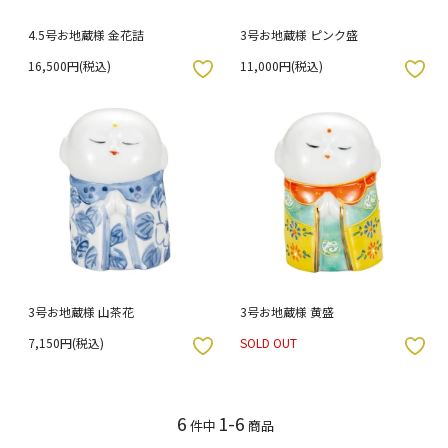
4.5号お地蔵様 金花詰
3号お地蔵様 ピンク盛
16,500円(税込)
11,000円(税込)
入りボタン
お気に入りボタン
3号お地蔵様 山茶花
3号お地蔵様 黄盛
7,150円(税込)
SOLD OUT
入りボタン
お気に入りボタン
6
1-6
件中
商品