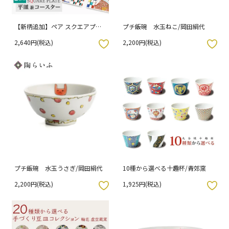
【新柄追加】ペア スクエアプレ
プチ飯碗 水玉ねこ/岡田絹代
ート/青郊窯 当店オリジナル（化
2,640円(税込)
2,200円(税込)
粧箱入り）
入りボタン
お気に入りボタン
プチ飯碗 水玉うさぎ/岡田絹代
10種から選べる十趣杯/青郊窯
2,200円(税込)
1,925円(税込)
入りボタン
お気に入りボタン