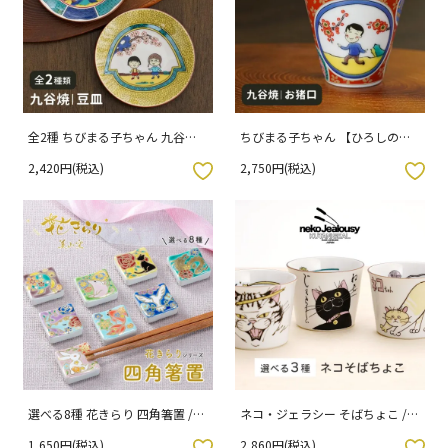
全2種 ちびまる子ちゃん 九谷焼
ちびまる子ちゃん 【ひろしのお
豆皿 / 青郊窯 （化粧箱入り）
猪口】九谷焼お猪口/ 青郊窯
2,420円(税込)
2,750円(税込)
入りボタン
お気に入りボタン
選べる8種 花きらり 四角箸置 /
ネコ・ジェラシー そばちょこ /
美山窯
KUTANI SEAL クタニシール （専
1,650円(税込)
2,860円(税込)
入りボタン
お気に入りボタン