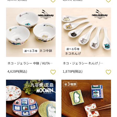
用パッケージ入り）
ネコ・ジェラシー 中鉢 / KUTANI
ネコ・ジェラシー れんげ /
SEAL クタニシール （専用パッケ
KUTANI SEAL クタニシール （専
4,620円(税込)
1,870円(税込)
ージ入り）
用パッケージ入り）
入りボタン
お気に入りボタン