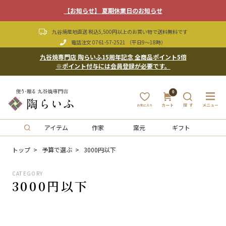
【お知らせ】 夏期休業日のお知らせ
九谷焼産地直送 税込5,500円以上のお買い物で送料無料です
電話注文
0761-57-2521
（平日9〜18時）
九谷焼専門店 陶らいふ15周年記念 全商品ポイント5倍
※ポイント付与には会員登録が必要です。
0
アイテム
作家
窯元
ギフト
トップ
予算で選ぶ
3000円以下
CATEGORY
3000円以下