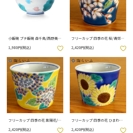
小飯碗 プチ飯碗 森千鳥/西野美香
フリーカップ 四季の花 桜/青郊窯
（化粧箱入り）
（化粧箱入り）
1,980円(税込)
2,420円(税込)
入りボタン
お気に入りボタン
フリーカップ 四季の花 紫陽花/青
フリーカップ 四季の花 ひまわり/
郊窯 （化粧箱入り）
青郊窯 （化粧箱入り）
2,420円(税込)
2,420円(税込)
入りボタン
お気に入りボタン