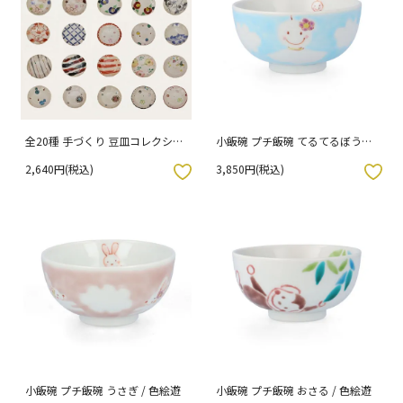
全20種 手づくり 豆皿コレクショ
小飯碗 プチ飯碗 てるてるぼうず
ン 輪花/虚空蔵窯
/ 色絵遊
2,640円(税込)
3,850円(税込)
入りボタン
お気に入りボタン
小飯碗 プチ飯碗 うさぎ / 色絵遊
小飯碗 プチ飯碗 おさる / 色絵遊