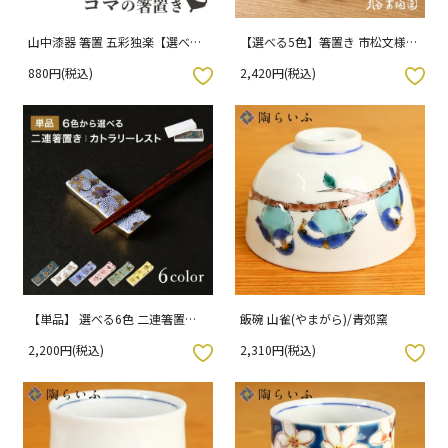
山中漆器 箸置 五彩独楽【選べる
【選べる5色】箸置き 市松文様
5色】 朱 黒 緑 黄 青
筆架（ひっか） / 九谷美陶園
880円(税込)
2,420円(税込)
入りボタン
お気に入りボタン
【単品】 選べる6色 二連箸置き
飯碗 山雀(やまがら)/青郊窯
カトラリーレスト / 双鳩窯
2,200円(税込)
2,310円(税込)
入りボタン
お気に入りボタン