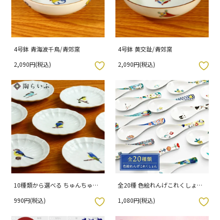
4号鉢 青海波千鳥/青郊窯
4号鉢 黄交趾/青郊窯
2,090円(税込)
2,090円(税込)
入りボタン
お気に入りボタン
10種類から選べる ちゅんちゅん
全20種 色絵れんげこれくしょん
まめさら/青郊窯 [ss]
/ 青郊窯
990円(税込)
1,080円(税込)
入りボタン
お気に入りボタン