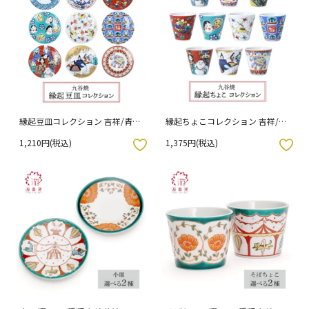
縁起豆皿コレクション 吉祥/青郊
縁起ちょこコレクション 吉祥/青
窯 （化粧箱入り）
郊窯 [ss]
1,210円(税込)
1,375円(税込)
入りボタン
お気に入りボタン