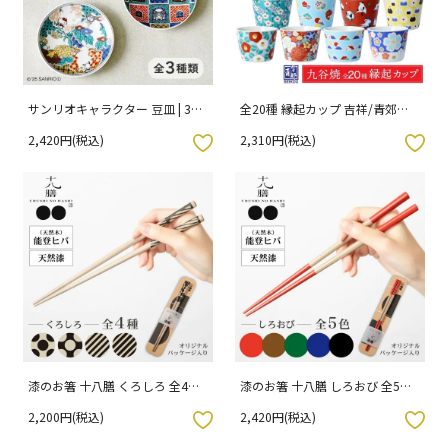
サンリオキャラクター 豆皿 | 3種
全20種 縁起カップ 吉祥/青郊窯
類
【旧形状】
2,420円(税込)
2,310円(税込)
入りボタン
お気に入りボタン
漆のお箸 十八膳 くろしろ 全4種
漆のお箸 十八膳 しろおび 全5色
23cm / 橋本幸作漆器店 専用パッ
23cm / 橋本幸作漆器店 専用パッ
2,200円(税込)
2,420円(税込)
ケージ入り
ケージ入り
入りボタン
お気に入りボタン