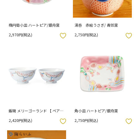
楕円菊小皿 ハートピア/銀舟窯
湯呑 赤絵うさぎ/ 青郊窯
2,970円(税込)
2,750円(税込)
入りボタン
お気に入りボタン
飯碗 メリーゴーランド 【 ペアセ
角小皿 ハートピア/銀舟窯
ット・ 単品 】 / 川合孝知
2,420円(税込)
2,750円(税込)
入りボタン
お気に入りボタン