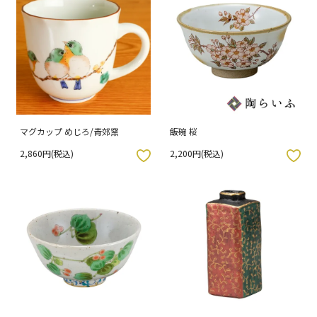
マグカップ めじろ/青郊窯
飯碗 桜
2,860円(税込)
2,200円(税込)
入りボタン
お気に入りボタン