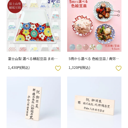
富士山型 選べる縁起豆皿 まめ富
5柄から選べる 色絵豆皿 / 青郊窯
士 / 青郊窯 [ss]
（化粧箱入り）
1,430円(税込)
1,320円(税込)
入りボタン
お気に入りボタン