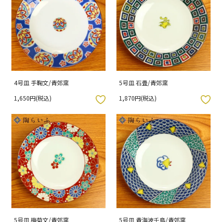
4号皿 手鞠文/青郊窯
5号皿 石畳/青郊窯
1,650円(税込)
1,870円(税込)
入りボタン
お気に入りボタン
5号皿 梅菊文/青郊窯
5号皿 青海波千鳥/青郊窯