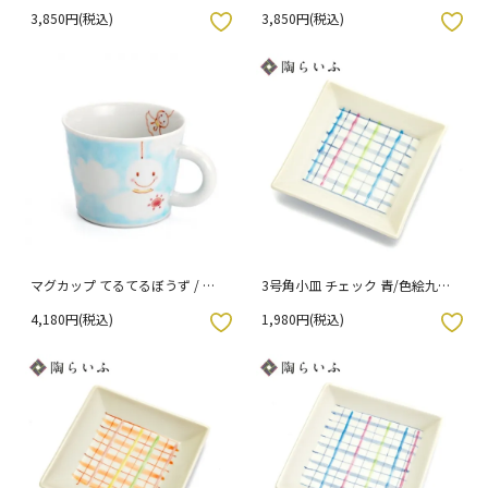
3,850円(税込)
3,850円(税込)
入りボタン
お気に入りボタン
マグカップ てるてるぼうず / 色
3号角小皿 チェック 青/色絵九谷
絵遊
遊
4,180円(税込)
1,980円(税込)
入りボタン
お気に入りボタン