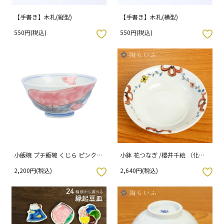
【手書き】木札(縦型)
【手書き】木札(横型)
550円(税込)
550円(税込)
入りボタン
お気に入りボタン
小飯碗 プチ飯碗 くじら ピンク/
小鉢 花つなぎ /櫻井千絵 （化粧
川合孝知 （化粧箱入り）
箱入り）
2,200円(税込)
2,640円(税込)
入りボタン
お気に入りボタン