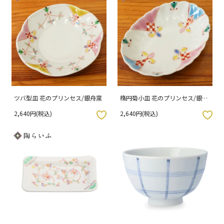
ツバ型皿 花のプリンセス/銀舟窯
楕円菊小皿 花のプリンセス/銀舟
窯
2,640円(税込)
2,640円(税込)
入りボタン
お気に入りボタン