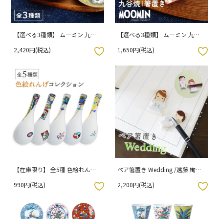
【選べる3種類】 ムーミン 九谷
【選べる3種類】 ムーミン 九谷
焼豆皿 / 青郊窯 （化粧箱入り）
焼箸置き / 青郊窯
2,420円(税込)
1,650円(税込)
入りボタン
お気に入りボタン
【在庫限り】 全5種 色絵れんげ
ペア箸置き Wedding /遠藤 絢子
これくしょん / 青郊窯
（専用パッケージ入り）
990円(税込)
2,200円(税込)
入りボタン
お気に入りボタン