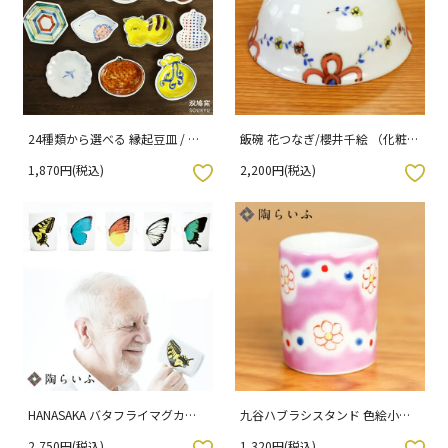
24種類から選べる 縁起豆皿 / 双
飯碗 花つなぎ/櫻井千絵 （化粧箱
鳩窯
入り）
1,870円(税込)
2,200円(税込)
入りボタン
お気に入りボタン
HANASAKA バタフライマグカッ
九谷ハブラシスタンド 色絵小花/
プ （箔押し専用化粧箱入り）
秋田あかり
2,750円(税込)
1,320円(税込)