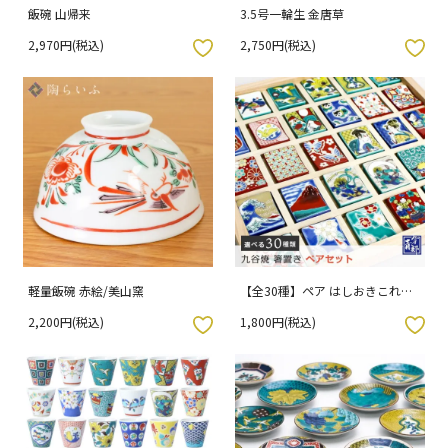
飯碗 山帰来
3.5号一輪生 金唐草
2,970円(税込)
2,750円(税込)
入りボタン
お気に入りボタン
軽量飯碗 赤絵/美山窯
【全30種】ペア はしおきこれく
しょん / 青郊窯 （化粧箱入り）
2,200円(税込)
1,800円(税込)
入りボタン
お気に入りボタン