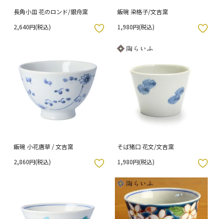
長角小皿 花のロンド/銀舟窯
飯碗 染格子/文吉窯
2,640円(税込)
1,980円(税込)
入りボタン
お気に入りボタン
飯碗 小花唐草 / 文吉窯
そば猪口 花文/文吉窯
2,860円(税込)
1,980円(税込)
入りボタン
お気に入りボタン