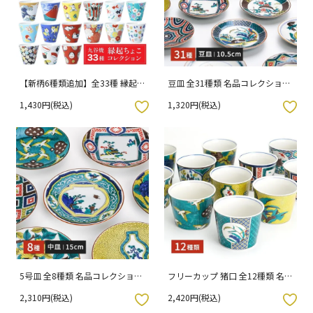
【新柄6種類追加】全33種 縁起
豆皿 全31種類 名品コレクション
ちょこコレクション 吉祥/青郊窯
/ 青郊窯 （化粧箱入り）
1,430円(税込)
1,320円(税込)
入りボタン
お気に入りボタン
5号皿 全8種類 名品コレクション
フリーカップ 猪口 全12種類 名品
/ 青郊窯
コレクション / 青郊窯
2,310円(税込)
2,420円(税込)
入りボタン
お気に入りボタン