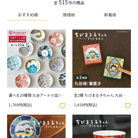
515
全
件の商品
おすすめ順
価格順
新着順
選べる20種類 九谷アート小皿 /
全2種 ちびまる子ちゃん 九谷焼
Kutani Art ギフトボックス仕様
箸置き / 青郊窯
1,760円(税込)
1,650円(税込)
入りボタン
お気に入りボタン