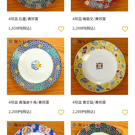
4号皿 石畳/青郊窯
4号皿 梅菊文/青郊窯
1,650円(税込)
2,200円(税込)
入りボタン
お気に入りボタン
4号皿 青海波千鳥/青郊窯
4号皿 黄交趾/青郊窯
2,200円(税込)
2,200円(税込)
入りボタン
お気に入りボタン