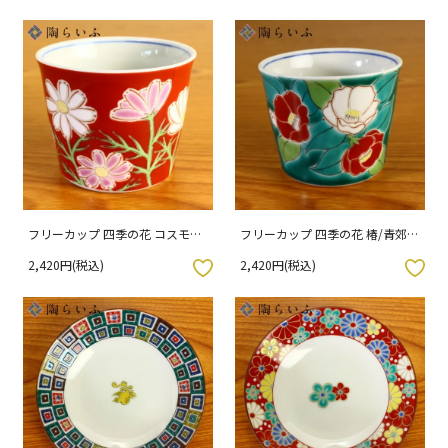
フリーカップ 四季の花 コスモス/
フリーカップ 四季の花 椿/青郊窯
青郊窯 （化粧箱入り）
（化粧箱入り）
2,420円(税込)
2,420円(税込)
入りボタン
お気に入りボタン