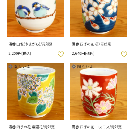
湯呑 山雀(やまがら)/青郊窯
湯呑 四季の花 桜/青郊窯
2,200円(税込)
2,640円(税込)
入りボタン
お気に入りボタン
湯呑 四季の花 紫陽花/青郊窯
湯呑 四季の花 コスモス/青郊窯