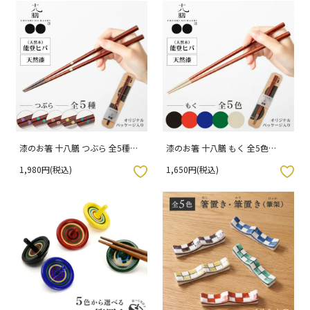
漆のお箸 十八膳 つぶら 全5種
漆のお箸 十八膳 もく 全5色
23cm / 橋本幸作漆器店 専用パッ
23cm / 橋本幸作漆器店 専用パッ
1,980円(税込)
1,650円(税込)
ケージ入り
ケージ入り
入りボタン
お気に入りボタン