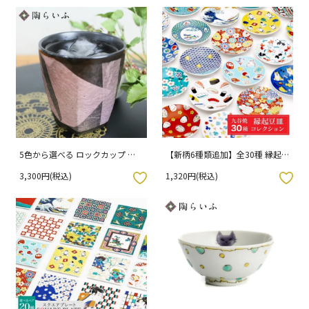
5色から選べる ロックカップ 銀
【新柄6種類追加】全30種 縁起
彩/宗秀窯 （化粧箱入り）
豆皿コレクション 吉祥/青郊窯
3,300円(税込)
1,320円(税込)
（化粧箱入り）
入りボタン
お気に入りボタン