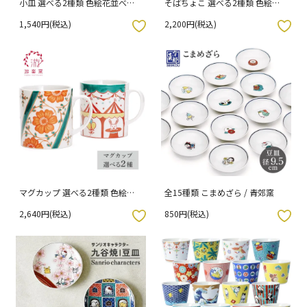
小皿 選べる2種類 色絵花並べ・
そばちょこ 選べる2種類 色絵花
色絵サーカス / 游遊窯 化粧箱入
並べ・色絵サーカス / 游遊窯 化
1,540円(税込)
2,200円(税込)
り
粧箱入り
入りボタン
お気に入りボタン
マグカップ 選べる2種類 色絵花
全15種類 こまめざら / 青郊窯
並べ・サーカス / 游遊窯 化粧箱
2,640円(税込)
850円(税込)
入り
入りボタン
お気に入りボタン