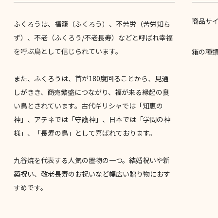
商品サ
ふくろうは、福籠（ふくろう）、不苦労（苦労知ら
ず）、不老（ふくろう/不老長寿）などと呼ばれ幸福
を呼ぶ鳥として信じられています。
箱の種
また、ふくろうは、首が180度回ることから、見通
しがきき、商売繁盛につながり、福が来る縁起の良
い鳥とされています。古代ギリシャでは「知恵の
神」、アテネでは「守護神」、日本では「学問の神
様」、「長寿の鳥」として喜ばれております。
九谷焼を代表する人気の置物の一つ。結婚祝いや新
築祝い、敬老長寿のお祝いなど幅広い贈り物におす
すめです。