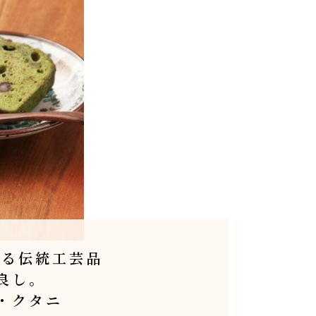
める伝統工芸品
良し。
・クタニ