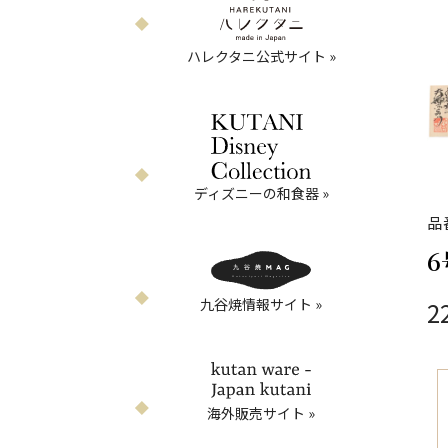
ハレクタニ公式サイト »
ディズニーの和食器 »
品
九谷焼情報サイト »
2
海外販売サイト »