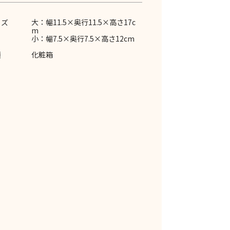
イズ
大：幅11.5×奥行11.5×高さ17c
m
小：幅7.5×奥行7.5×高さ12cm
類
化粧箱