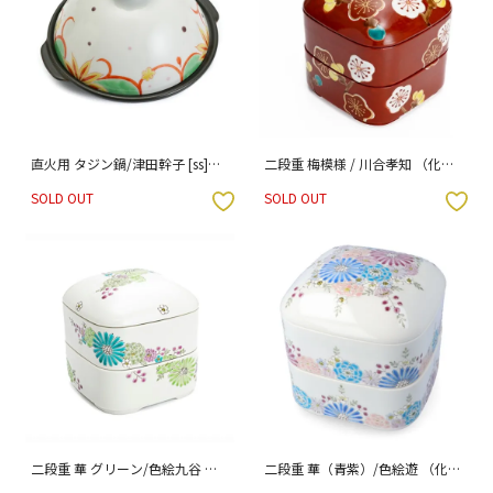
直火用 タジン鍋/津田幹子 [ss]
二段重 梅模様 / 川合孝知 （化粧
（化粧箱入り）
箱入り）
SOLD OUT
SOLD OUT
入りボタン
お気に入りボタン
二段重 華 グリーン/色絵九谷 遊
二段重 華（青紫）/色絵遊 （化粧
（化粧箱入り）
箱入り）