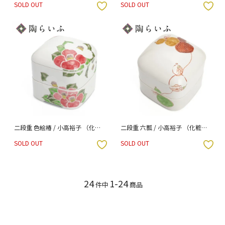
SOLD OUT
SOLD OUT
入りボタン
お気に入りボタン
二段重 色絵椿 / 小高裕子 （化粧
二段重 六瓢 / 小高裕子 （化粧箱
箱入り）
入り）
SOLD OUT
SOLD OUT
入りボタン
お気に入りボタン
24
1-24
件中
商品