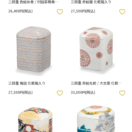
二段重 色絵糸巻 / 村田菜穂美
三段重 赤絵龍 化粧箱入り
（化粧箱入り）
26,400円(税込)
27,500円(税込)
入りボタン
お気に入りボタン
三段重 梅詰 化粧箱入り
三段重 赤絵丸紋 / 大志窯 化粧箱
入り
27,500円(税込)
33,000円(税込)
入りボタン
お気に入りボタン