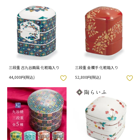
三段重 古九谷画風 化粧箱入り
三段重 金襴手 化粧箱入り
44,000円(税込)
52,800円(税込)
入りボタン
お気に入りボタン