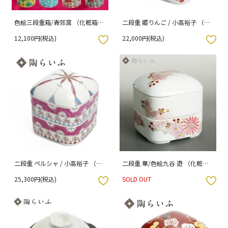
色絵三段重箱/青郊窯 （化粧箱入
二段重 姫りんご / 小高裕子 （化
り）
粧箱入り）
12,100円(税込)
22,000円(税込)
入りボタン
お気に入りボタン
二段重 ペルシャ / 小高裕子 （化
二段重 華/色絵九谷 遊 （化粧箱
粧箱入り）
入り）
25,300円(税込)
SOLD OUT
入りボタン
お気に入りボタン