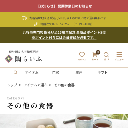
【お知らせ】 夏期休業日のお知らせ
九谷焼産地直送 税込5,500円以上のお買い物で送料無料です
電話注文
0761-57-2521
（平日9〜18時）
九谷焼専門店 陶らいふ15周年記念 全商品ポイント5倍
※ポイント付与には会員登録が必要です。
0
アイテム
作家
窯元
ギフト
トップ
アイテムで選ぶ
その他の食器
CATEGORY
その他の食器