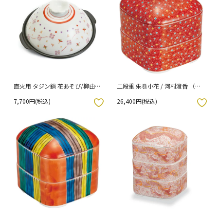
直火用 タジン鍋 花あそび/柳由美
二段重 朱巻小花 / 河村澄香 （化
子 [ss] （化粧箱入り）
粧箱入り）
7,700円(税込)
26,400円(税込)
入りボタン
お気に入りボタン