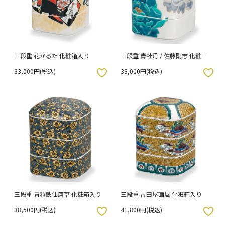
三段重 花かるた 化粧箱入り
三段重 青牡丹 / 佐藤剛志 化粧箱
入り
33,000円(税込)
33,000円(税込)
入りボタン
お気に入りボタン
三段重 青粒鉄仙唐草 化粧箱入り
三段重 吉田屋画風 化粧箱入り
38,500円(税込)
41,800円(税込)
入りボタン
お気に入りボタン