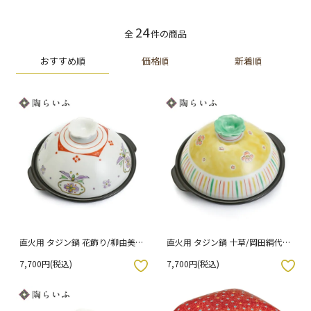
24
全
件の商品
おすすめ順
価格順
新着順
直火用 タジン鍋 花飾り/柳由美子
直火用 タジン鍋 十草/岡田絹代
[ss] （化粧箱入り）
[ss] （化粧箱入り）
7,700円(税込)
7,700円(税込)
入りボタン
お気に入りボタン