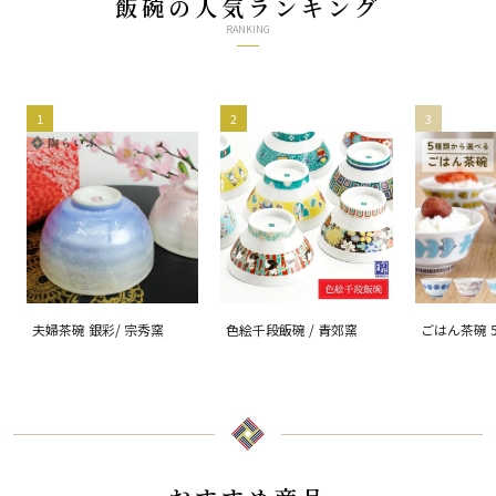
飯碗の人気ランキング
RANKING
1
2
3
夫婦茶碗 銀彩/ 宗秀窯
色絵千段飯碗 / 青郊窯
ごはん茶碗 
る/ハレクタ