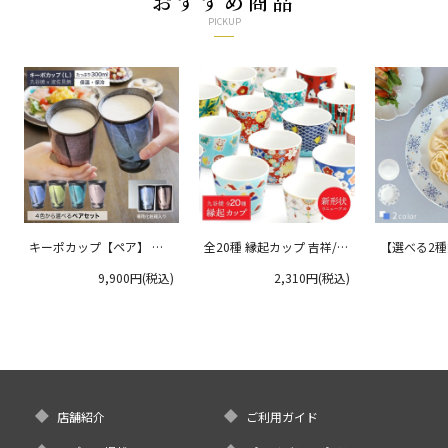
おすすめ商品
PICKUP
キーポカップ【ペア】 ラ
全20種 縁起カップ 吉祥/青
【選べる2
ージサイズ 300ml
郊窯
リムプレート
9,900円(税込)
2,310円(税込)
クタニ
店舗紹介
ご利用ガイド