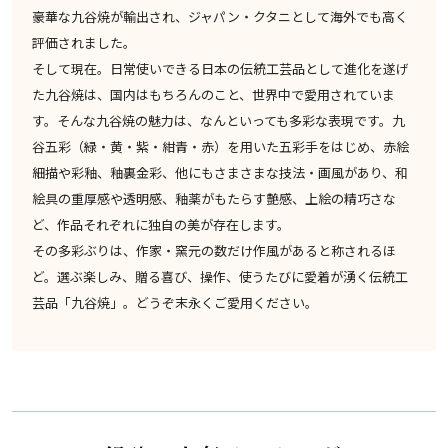
豪華な九谷焼が輸出され、ジャパン・クタニとして海外でも高く
評価されました。
そして現在。日常使いできる日本の伝統工芸品として進化を遂げ
た九谷焼は、国内はもちろんのこと、世界中で愛用されていま
す。そんな九谷焼の魅力は、なんといっても多彩な表現です。九
谷五彩（緑・黄・紫・紺青・赤）を用いた五彩手をはじめ、赤絵
細描や彩釉、釉裏金彩、他にもさまさまな技法・画風があり、和
絵具の重厚感や透明感、釉薬がもたらす艶感、上絵の精巧さな
ど、作品それぞれに独自の美が存在します。
その多彩ぶりは、作家・窯元の数だけ作風があると称されるほ
ど。選ぶ楽しみ、贈る喜び、操作、使うたびに愛着が湧く伝統工
芸品「九谷焼」。どうぞ末永くご愛用ください。