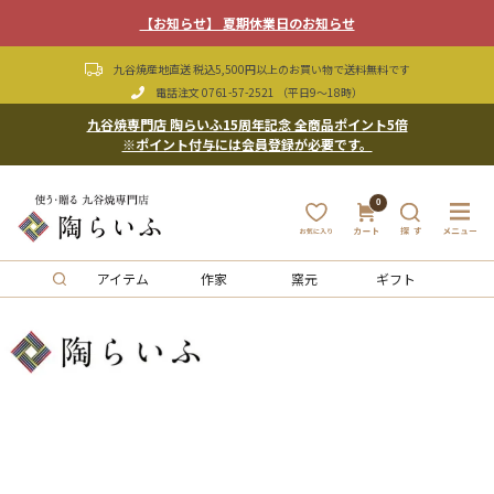
【お知らせ】 夏期休業日のお知らせ
九谷焼産地直送 税込5,500円以上のお買い物で送料無料です
電話注文
0761-57-2521
（平日9〜18時）
九谷焼専門店 陶らいふ15周年記念 全商品ポイント5倍
※ポイント付与には会員登録が必要です。
0
アイテム
作家
窯元
ギフト