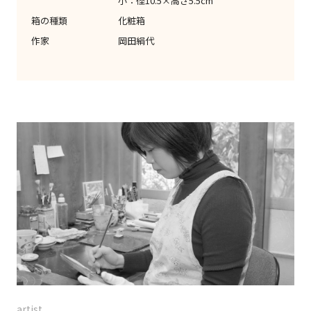
小：径10.5×高さ5.5cm
箱の種類
化粧箱
作家
岡田絹代
artist