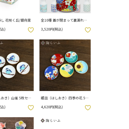
し 花咲く丘/銀舟窯
全10種 蓋が閉まって裏漏れし
ないしょうゆさし/ 青郊窯
税込)
3,520円(税込)
お気に入りボタン
おき）山雀 5枚セッ
姫皿（はしおき）四季の花 5枚
箱入り）
セット （化粧箱入り）
税込)
4,620円(税込)
お気に入りボタン