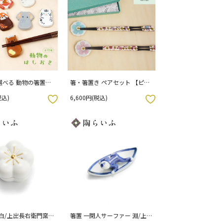
選べる 動物の箸置き/
箸・箸置き ペアセット 【ピン
 （専用パッケージ入
ク＆ライトブルー】 / ハレクタ
税込)
6,600円(税込)
ニ
お気に入りボタン
 白/上出長右衛門窯
箸置 一閑人サーファー 淵/上出