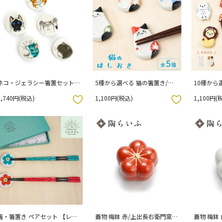
ネコ・ジェラシー箸置セット
5種から選べる 猫の箸置き/遠
10種から
B/KUTANI SEAL クタニシール
藤 絢子 （専用パッケージ入
遠藤 絢子
3,740円(税込)
1,100円(税込)
1,100円(
（化粧箱入り）
り）
り）
お気に入りボタン
お気に入りボタン
箸・箸置き ペアセット 【レッ
蓋物 梅鉢 赤/上出長右衛門窯
蓋物 梅鉢