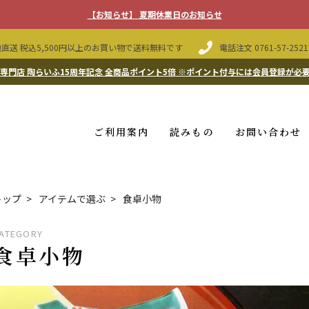
【お知らせ】 夏期休業日のお知らせ
直送 税込5,500円以上のお買い物で送料無料です
電話注文
0761-57-2521
専門店 陶らいふ15周年記念 全商品ポイント5倍
※ポイント付与には会員登録が必
ご利用案内
読みもの
お問い合わせ
トップ
アイテムで選ぶ
食卓小物
ATEGORY
食卓小物