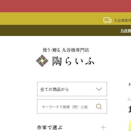
九谷焼産地
九谷焼
C
作家で選ぶ