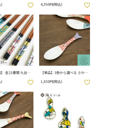
豆皿 / ハレクタニ
皿 / ハレクタニ
)
4,950円(税込)
お気に入りボタン
】 全21種類 九谷色
【単品】3色から選べる さかな
塗箸 【黒/23cm】 /
レンゲ / ハレクタニ
)
1,650円(税込)
お気に入りボタン