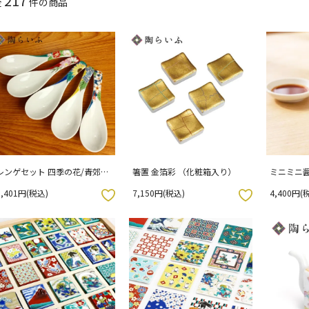
217
全
件の商品
レンゲセット 四季の花/青郊窯
箸置 金箔彩 （化粧箱入り）
ミニミニ醤
（化粧箱入り）
美山窯 15-
5,401円(税込)
7,150円(税込)
4,400円(
お気に入りボタン
お気に入りボタン