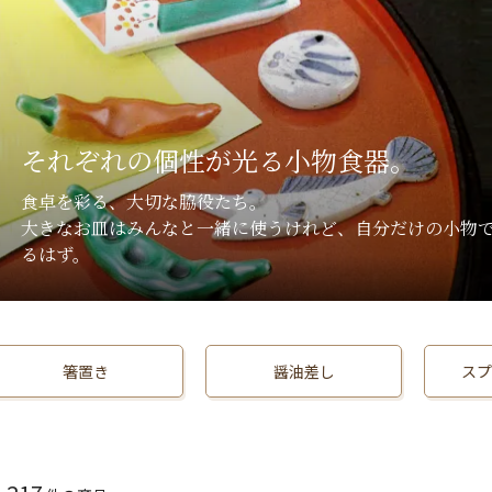
それぞれの個性が光る小物食器。
食卓を彩る、大切な脇役たち。
大きなお皿はみんなと一緒に使うけれど、自分だけの小物
るはず。
箸置き
醤油差し
スプ