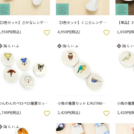
【3色セット】さかなレンゲ /
【3色セット】くじらレンゲ /
【単品】3
ハレクタニ
ハレクタニ
レンゲ /
4,950円(税込)
4,950円(税込)
1,650円(
お気に入りボタン
お気に入りボタン
わんわんのペロペロ箸置セッ
小鳥の箸置セット E/KUTANI
小鳥の箸置セ
ト/KUTANI SEAL クタニシール
SEAL クタニシール （化粧箱入
SEAL 
3,740円(税込)
2,420円(税込)
2,420円(
（化粧箱入り）
り）
り）
お気に入りボタン
お気に入りボタン