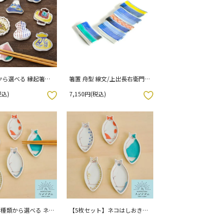
から選べる 縁起箸置
箸置 舟型 線文/上出長右衛門窯
 （化粧箱入り）
五客（化粧箱入り）
税込)
7,150円(税込)
お気に入りボタン
5種類から選べる ネ
【5枚セット】ネコはしおき豆