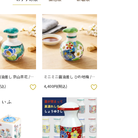
油差し 京山茶花 /
ミニミニ醤油差し ひわ地梅 /
062
美山窯 15-067
税込)
4,400円(税込)
お気に入りボタン