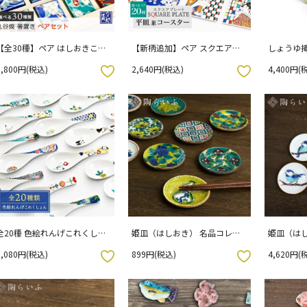
【全30種】ペア はしおきこれ
【新柄追加】ペア スクエアプ
しょうゆ挿
くしょん / 青郊窯 （化粧箱入
レート/青郊窯 当店オリジナル
1,800円(税込)
2,640円(税込)
4,400円(
り）
（化粧箱入り）
お気に入りボタン
お気に入りボタン
全20種 色絵れんげこれくしょ
姫皿（はしおき） 名品コレク
姫皿（はし
ん / 青郊窯
ション/青郊窯
ト （化粧
1,080円(税込)
899円(税込)
4,620円(
お気に入りボタン
お気に入りボタン