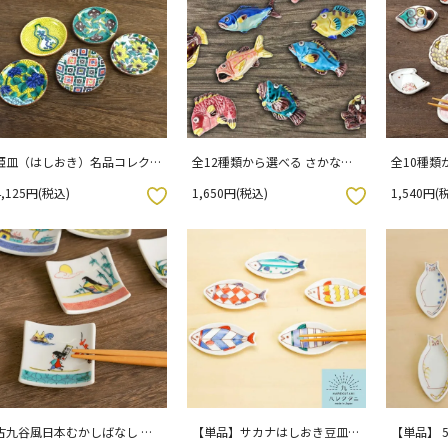
姫皿（はしおき）名品コレクシ
全12種類から選べる さかなの
全10種類
ョン 5枚セット （化粧箱入
箸置（大）/文吉窯
/ 双鳩窯
4,125円(税込)
1,650円(税込)
1,540円(
り）
お気に入りボタン
お気に入りボタン
古九谷風日本むかしばなし 箸
【単品】サカナはしおき豆皿 /
【単品】 