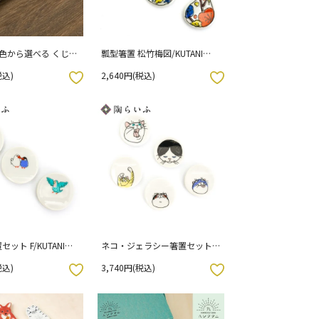
色から選べる くじら
瓢型箸置 松竹梅図/KUTANI
 ハレクタニ
SEAL クタニシール （化粧箱入
税込)
2,640円(税込)
り）
お気に入りボタン
ット F/KUTANI
ネコ・ジェラシー箸置セット
クタニシール （化粧箱入
A/KUTANI SEAL クタニシール
税込)
3,740円(税込)
（化粧箱入り）
お気に入りボタン