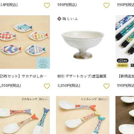
置 /青郊窯 [ss]
ハレクタニ
コはしおき
814円(税込)
990円(税込)
990円(税込
お気に入りボタン
お気に入りボタン
【5枚セット】サカナはしおき
粉引 デザートカップ/虚空蔵窯
【新柄追加
豆皿 / ハレクタニ
絵 × 若狭
4,950円(税込)
3,850円(税込)
990円(税込
青郊窯
お気に入りボタン
お気に入りボタン