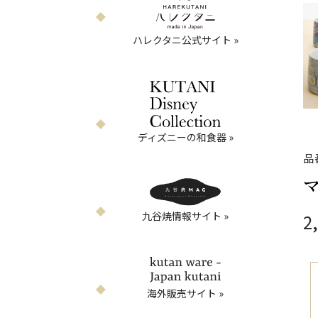
ハレクタニ公式サイト »
ディズニーの和食器 »
品
九谷焼情報サイト »
2
海外販売サイト »