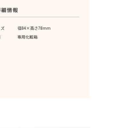
詳細情報
イズ
径84×高さ78mm
類
専用化粧箱