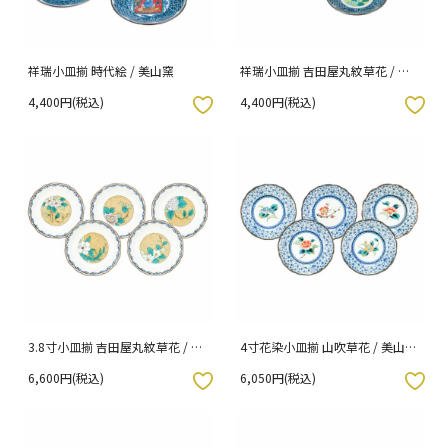
祥瑞小皿揃 時代絵 / 美山窯
祥瑞小皿揃 吉田屋丸紋草花 / 美
山窯
4,400円(税込)
4,400円(税込)
入りボタン
お気に入りボタン
3.8寸小皿揃 吉田屋丸紋草花 / 美
4寸花染小皿揃 山吹草花 / 美山窯
山窯 （化粧箱入り）
（化粧箱入り）
6,600円(税込)
6,050円(税込)
入りボタン
お気に入りボタン