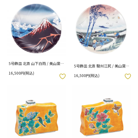
5号飾皿 北斎 山下白雨 / 美山窯
5号飾皿 北斎 駿州江尻 / 美山窯
（化粧箱入り）
（化粧箱入り）
16,500円(税込)
16,500円(税込)
入りボタン
お気に入りボタン