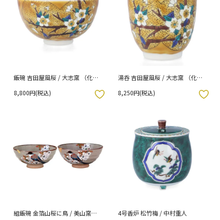
飯碗 吉田屋風桜 / 大志窯 （化粧
湯呑 吉田屋風桜 / 大志窯 （化粧
箱入り）
箱入り）
8,800円(税込)
8,250円(税込)
入りボタン
お気に入りボタン
組飯碗 金箔山桜に鳥 / 美山窯
4号香炉 松竹梅 / 中村重人