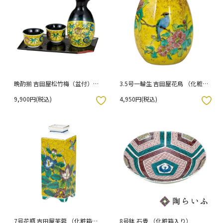
晩酌揃 吉田屋松竹梅（盆付）
3.5号一輪生 吉田屋花鳥 （化粧箱
（化粧箱入り）
入り） 90-061
9,900円(税込)
4,950円(税込)
入りボタン
お気に入りボタン
7号花瓶 吉田屋芙蓉 （化粧箱入
8号鉢 石畳 （化粧箱入り）