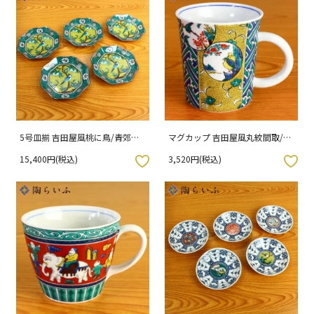
5号皿揃 吉田屋風桃に鳥/青郊窯
マグカップ 吉田屋風丸紋間取/青
（化粧箱入り）
郊窯
15,400円(税込)
3,520円(税込)
入りボタン
お気に入りボタン