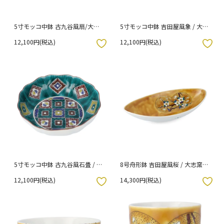
5寸モッコ中鉢 古九谷風扇/大志
5寸モッコ中鉢 吉田屋風象 / 大志
窯 （化粧箱入り）
窯 （化粧箱入り）
12,100円(税込)
12,100円(税込)
入りボタン
お気に入りボタン
5寸モッコ中鉢 古九谷風石畳 / 大
8号舟形鉢 吉田屋風桜 / 大志窯
志窯 （化粧箱入り）
（化粧箱入り）
12,100円(税込)
14,300円(税込)
入りボタン
お気に入りボタン