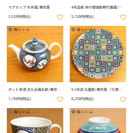
マグカップ 木米風/青郊窯
4号皿揃 染付瓔珞紋時代画風/青
郊窯 （化粧箱入り）
3,520円(税込)
5,720円(税込)
入りボタン
お気に入りボタン
ポット急須 古九谷風丸紋/青郊窯
9.5号皿 石畳紋/青郊窯 （化粧箱
（化粧箱入り）
入り）
7,700円(税込)
8,250円(税込)
入りボタン
お気に入りボタン