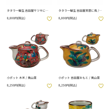
タタラ一輪生 吉田屋サツキに鳥 /
タタラ一輪生 吉田屋芙蓉に鳥 /
美山窯 （化粧箱入り）
美山窯 （化粧箱入り）
8,800円(税込)
8,800円(税込)
入りボタン
お気に入りボタン
小ポット 木米 / 美山窯
小ポット 吉田屋おもと / 美山窯
8,250円(税込)
8,250円(税込)
入りボタン
お気に入りボタン