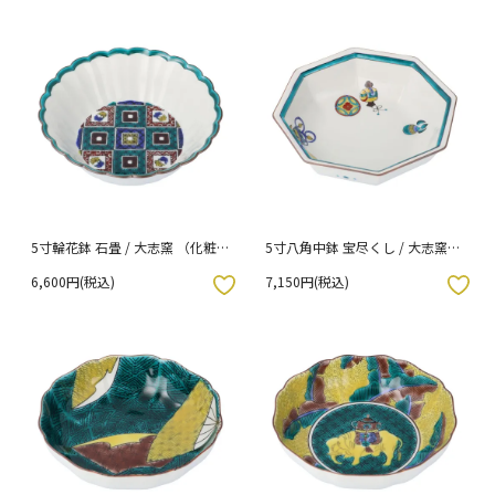
5寸輪花鉢 石畳 / 大志窯 （化粧
5寸八角中鉢 宝尽くし / 大志窯
箱入り）
（化粧箱入り）
6,600円(税込)
7,150円(税込)
入りボタン
お気に入りボタン