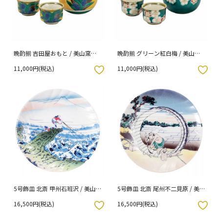
晩酌揃 吉田屋おもと / 美山窯
晩酌揃 グリーン紅白梅 / 美山窯
（化粧箱入り）
（化粧箱入り）
11,000円(税込)
11,000円(税込)
入りボタン
お気に入りボタン
5号飾皿 北斎 甲州石班沢 / 美山
5号飾皿 北斎 尾州不二見原 / 美
窯 （化粧箱入り）
山窯 （化粧箱入り）
16,500円(税込)
16,500円(税込)
入りボタン
お気に入りボタン