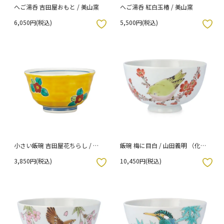
へご湯呑 吉田屋おもと / 美山窯
へご湯呑 紅白玉椿 / 美山窯
6,050円(税込)
5,500円(税込)
入りボタン
お気に入りボタン
小さい飯碗 吉田屋花ちらし / 美
飯碗 梅に目白 / 山田義明 （化粧
山窯
箱入り）
3,850円(税込)
10,450円(税込)
入りボタン
お気に入りボタン