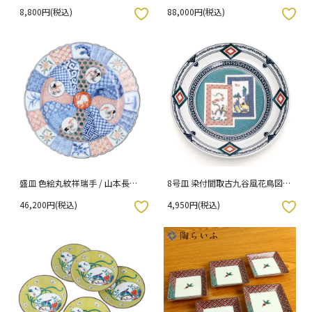
（化粧箱入り）
8,800円(税込)
88,000円(税込)
入りボタン
お気に入りボタン
盛皿 色絵丸紋祥瑞手 / 山本長左
8号皿 染付間取古九谷風花鳥図 /
（木箱入り）
青風窯（青郊窯）
46,200円(税込)
4,950円(税込)
入りボタン
お気に入りボタン