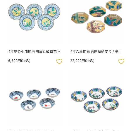
4寸花染小皿揃 吉田屋丸紋草花 /
4寸八角皿揃 吉田屋絵変り / 美山
美山窯 （化粧箱入り）
窯 （化粧箱入り）
6,600円(税込)
22,000円(税込)
入りボタン
お気に入りボタン