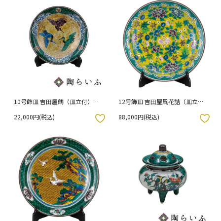
10号飾皿 吉田屋鶴（皿立付）
12号飾皿 吉田屋風花詰（皿立
（木箱入り）
付） （木箱入り）
22,000円(税込)
88,000円(税込)
入りボタン
お気に入りボタン