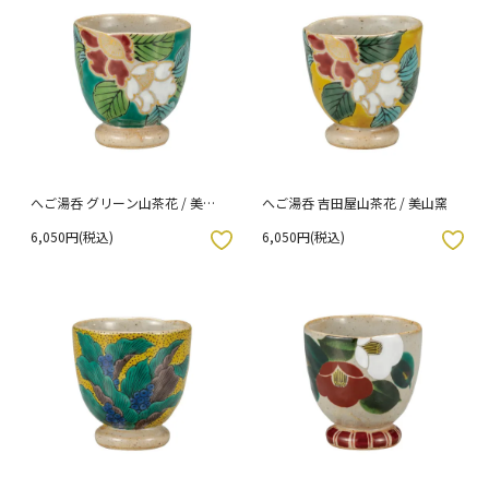
へご湯呑 グリーン山茶花 / 美山
へご湯呑 吉田屋山茶花 / 美山窯
窯
6,050円(税込)
6,050円(税込)
入りボタン
お気に入りボタン