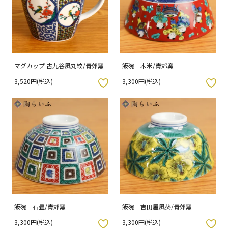
マグカップ 古九谷風丸紋/青郊窯
飯碗 木米/青郊窯
3,520円(税込)
3,300円(税込)
入りボタン
お気に入りボタン
飯碗 石畳/青郊窯
飯碗 吉田屋風葵/青郊窯
3,300円(税込)
3,300円(税込)
入りボタン
お気に入りボタン