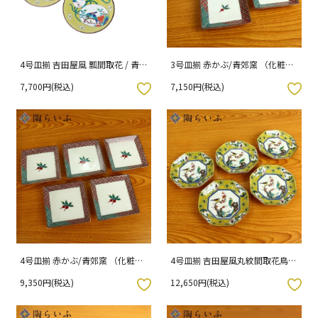
4号皿揃 吉田屋風 瓢間取花 / 青
3号皿揃 赤かぶ/青郊窯 （化粧箱
郊窯 （化粧箱入り）
入り）
7,700円(税込)
7,150円(税込)
入りボタン
お気に入りボタン
4号皿揃 赤かぶ/青郊窯 （化粧箱
4号皿揃 吉田屋風丸紋間取花鳥/
入り）
青郊窯 （化粧箱入り）
9,350円(税込)
12,650円(税込)
入りボタン
お気に入りボタン