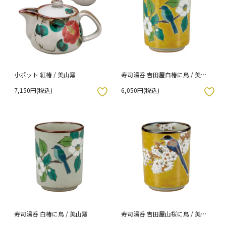
小ポット 紅椿 / 美山窯
寿司湯呑 吉田屋白椿に鳥 / 美山
窯
7,150円(税込)
6,050円(税込)
入りボタン
お気に入りボタン
寿司湯呑 白椿に鳥 / 美山窯
寿司湯呑 吉田屋山桜に鳥 / 美山
窯