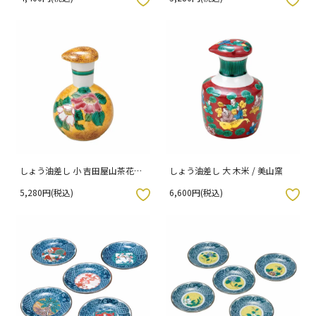
しょう油差し 小 吉田屋山茶花に
しょう油差し 大 木米 / 美山窯
蝶々 / 美山窯
5,280円(税込)
6,600円(税込)
入りボタン
お気に入りボタン