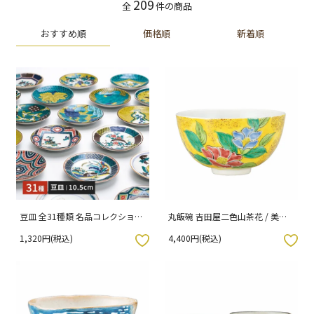
209
全
件の商品
おすすめ順
価格順
新着順
豆皿 全31種類 名品コレクション
丸飯碗 吉田屋二色山茶花 / 美山
/ 青郊窯 （化粧箱入り）
窯
1,320円(税込)
4,400円(税込)
入りボタン
お気に入りボタン