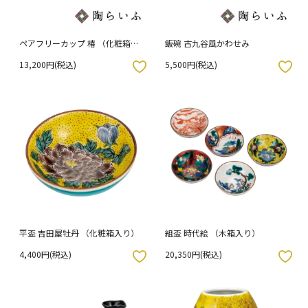
ペアフリーカップ 椿 （化粧箱入
飯碗 古九谷風かわせみ
り）
13,200円(税込)
5,500円(税込)
入りボタン
お気に入りボタン
平盃 吉田屋牡丹 （化粧箱入り）
組盃 時代絵 （木箱入り）
4,400円(税込)
20,350円(税込)
入りボタン
お気に入りボタン