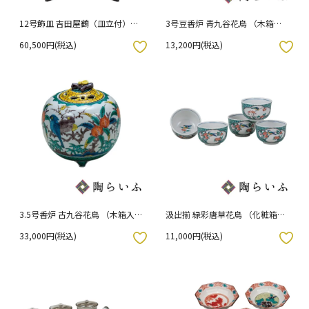
12号飾皿 吉田屋鶴（皿立付）
3号豆香炉 青九谷花鳥 （木箱入
（木箱入り）
り）
60,500円(税込)
13,200円(税込)
入りボタン
お気に入りボタン
3.5号香炉 古九谷花鳥 （木箱入
汲出揃 緑彩唐草花鳥 （化粧箱入
り）
り）
33,000円(税込)
11,000円(税込)
入りボタン
お気に入りボタン