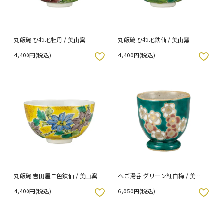
丸飯碗 ひわ地牡丹 / 美山窯
丸飯碗 ひわ地鉄仙 / 美山窯
4,400円(税込)
4,400円(税込)
入りボタン
お気に入りボタン
丸飯碗 吉田屋二色鉄仙 / 美山窯
へご湯呑 グリーン紅白梅 / 美山
窯
4,400円(税込)
6,050円(税込)
入りボタン
お気に入りボタン