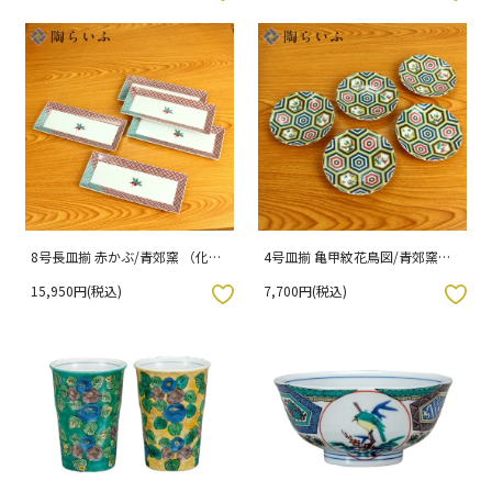
8号長皿揃 赤かぶ/青郊窯 （化粧
4号皿揃 亀甲紋花鳥図/青郊窯
箱入り）
[ss] （化粧箱入り）
15,950円(税込)
7,700円(税込)
入りボタン
お気に入りボタン