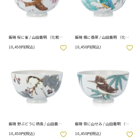
飯碗 桜に雀 / 山田義明 （化粧箱
飯碗 楓に翡翠 / 山田義明 （化粧
入り）
箱入り）
10,450円(税込)
10,450円(税込)
入りボタン
お気に入りボタン
飯碗 野ぶどうに柄長 / 山田義明
飯碗 笹に山せみ / 山田義明 （化
（化粧箱入り）
粧箱入り）
10,450円(税込)
10,450円(税込)
入りボタン
お気に入りボタン