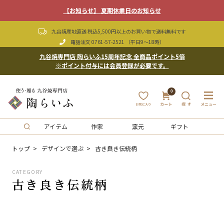
【お知らせ】 夏期休業日のお知らせ
九谷焼産地直送 税込5,500円以上のお買い物で送料無料です
電話注文
0761-57-2521
（平日9〜18時）
九谷焼専門店 陶らいふ15周年記念 全商品ポイント5倍
※ポイント付与には会員登録が必要です。
0
アイテム
作家
窯元
ギフト
トップ
デザインで選ぶ
古き良き伝統柄
CATEGORY
古き良き伝統柄