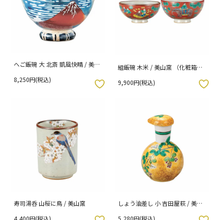
へご飯碗 大 北斎 凱風快晴 / 美山
組飯碗 木米 / 美山窯 （化粧箱入
窯 （化粧箱入り）
り）
8,250円(税込)
9,900円(税込)
入りボタン
お気に入りボタン
寿司湯呑 山桜に鳥 / 美山窯
しょう油差し 小 吉田屋萩 / 美山
窯
4,400円(税込)
5,280円(税込)
入りボタン
お気に入りボタン