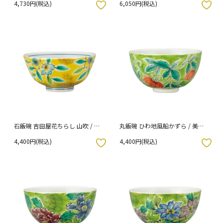
4,730円(税込)
6,050円(税込)
入りボタン
お気に入りボタン
石飯碗 吉田屋花ちらし 山吹 / 美
丸飯碗 ひわ地風船かずら / 美山
山窯
窯
4,400円(税込)
4,400円(税込)
入りボタン
お気に入りボタン