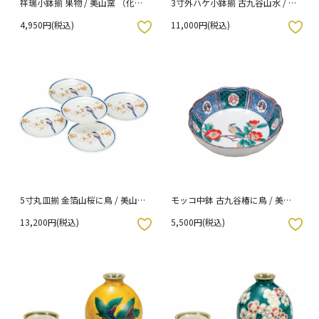
祥瑞小鉢揃 果物 / 美山窯 （化粧
3寸外ハケ小鉢揃 古九谷山水 / 美
箱入り）
山窯 （化粧箱入り）
4,950円(税込)
11,000円(税込)
入りボタン
お気に入りボタン
5寸丸皿揃 金箔山桜に鳥 / 美山窯
モッコ中鉢 古九谷椿に鳥 / 美山
（化粧箱入り）
窯
13,200円(税込)
5,500円(税込)
入りボタン
お気に入りボタン