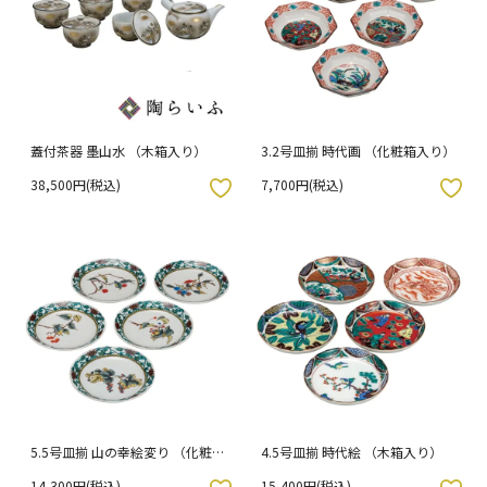
蓋付茶器 墨山水 （木箱入り）
3.2号皿揃 時代画 （化粧箱入り）
38,500円(税込)
7,700円(税込)
入りボタン
お気に入りボタン
5.5号皿揃 山の幸絵変り （化粧箱
4.5号皿揃 時代絵 （木箱入り）
入り）
14,300円(税込)
15,400円(税込)