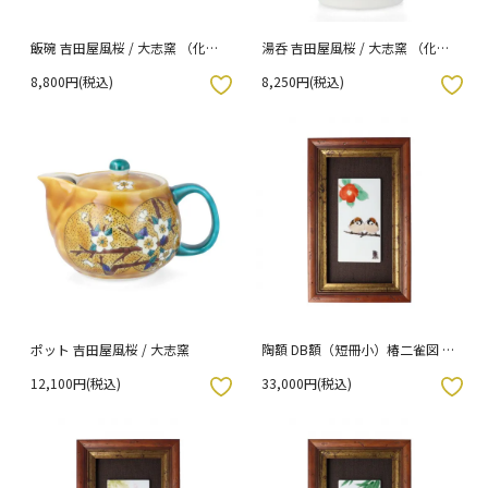
飯碗 吉田屋風桜 / 大志窯 （化粧
湯呑 吉田屋風桜 / 大志窯 （化粧
箱入り）
箱入り）
8,800円(税込)
8,250円(税込)
入りボタン
お気に入りボタン
ポット 吉田屋風桜 / 大志窯
陶額 DB額（短冊小）椿二雀図 /
中村陶志人
12,100円(税込)
33,000円(税込)
入りボタン
お気に入りボタン