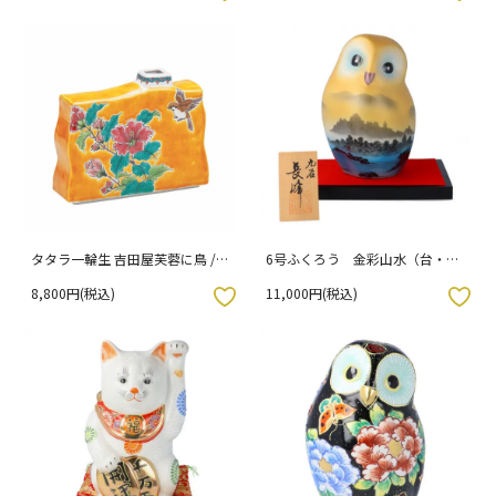
タタラ一輪生 吉田屋芙蓉に鳥 /
6号ふくろう 金彩山水（台・木
美山窯 （化粧箱入り）
札付）
8,800円(税込)
11,000円(税込)
入りボタン
お気に入りボタン