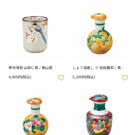
寿司湯呑 山桜に鳥 / 美山窯
しょう油差し 小 吉田屋萩 / 美山
窯
4,400円(税込)
5,280円(税込)
入りボタン
お気に入りボタン