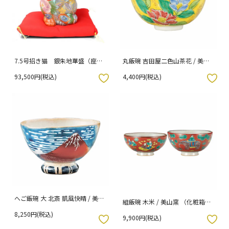
7.5号招き猫 銀朱地華盛（座布
丸飯碗 吉田屋二色山茶花 / 美山
団付）
窯
93,500円(税込)
4,400円(税込)
入りボタン
お気に入りボタン
へご飯碗 大 北斎 凱風快晴 / 美山
組飯碗 木米 / 美山窯 （化粧箱入
窯 （化粧箱入り）
り）
8,250円(税込)
9,900円(税込)
入りボタン
お気に入りボタン