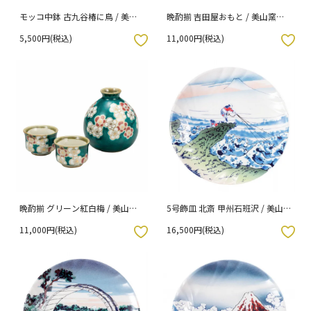
モッコ中鉢 古九谷椿に鳥 / 美山
晩酌揃 吉田屋おもと / 美山窯
窯
（化粧箱入り）
5,500円(税込)
11,000円(税込)
入りボタン
お気に入りボタン
晩酌揃 グリーン紅白梅 / 美山窯
5号飾皿 北斎 甲州石班沢 / 美山
（化粧箱入り）
窯 （化粧箱入り）
11,000円(税込)
16,500円(税込)
入りボタン
お気に入りボタン