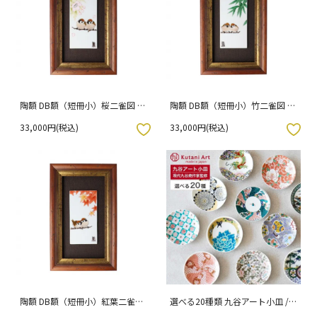
陶額 DB額（短冊小）桜二雀図 /
陶額 DB額（短冊小）竹二雀図 /
中村陶志人
中村陶志人
33,000円(税込)
33,000円(税込)
入りボタン
お気に入りボタン
陶額 DB額（短冊小）紅葉二雀図
選べる20種類 九谷アート小皿 /
/ 中村陶志人
Kutani Art ギフトボックス仕様