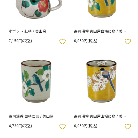
小ポット 紅椿 / 美山窯
寿司湯呑 吉田屋白椿に鳥 / 美山
窯
7,150円(税込)
6,050円(税込)
入りボタン
お気に入りボタン
寿司湯呑 白椿に鳥 / 美山窯
寿司湯呑 吉田屋山桜に鳥 / 美山
窯
4,730円(税込)
6,050円(税込)
入りボタン
お気に入りボタン