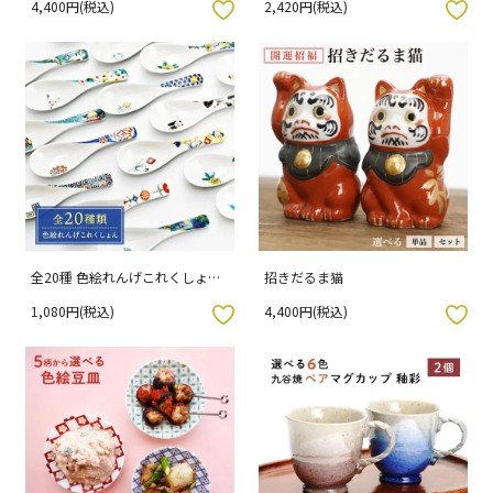
4,400円(税込)
2,420円(税込)
入りボタン
お気に入りボタン
全20種 色絵れんげこれくしょん
招きだるま猫
/ 青郊窯
1,080円(税込)
4,400円(税込)
入りボタン
お気に入りボタン