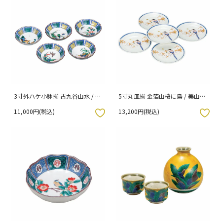
3寸外ハケ小鉢揃 古九谷山水 / 美
5寸丸皿揃 金箔山桜に鳥 / 美山窯
山窯 （化粧箱入り）
（化粧箱入り）
11,000円(税込)
13,200円(税込)
入りボタン
お気に入りボタン