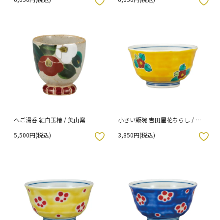
入りボタン
お気に入りボタン
へご湯呑 紅白玉椿 / 美山窯
小さい飯碗 吉田屋花ちらし / 美
山窯
5,500円(税込)
3,850円(税込)
入りボタン
お気に入りボタン