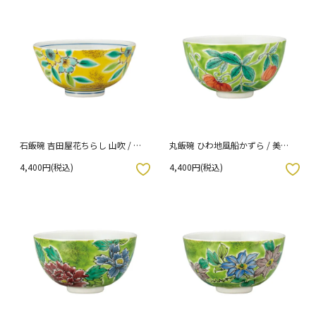
石飯碗 吉田屋花ちらし 山吹 / 美
丸飯碗 ひわ地風船かずら / 美山
山窯
窯
4,400円(税込)
4,400円(税込)
入りボタン
お気に入りボタン