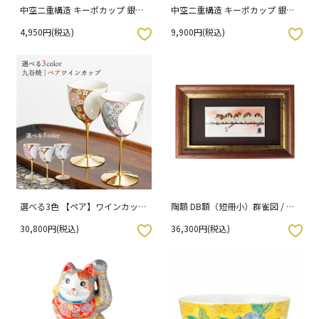
中空二重構造 キーポカップ 銀彩
中空二重構造 キーポカップ 銀彩
【単品】ラージサイズ | 容量
【ペアセット】ラージサイズ | 容
4,950円(税込)
9,900円(税込)
300ml （化粧箱入り）
量300ml （化粧箱入り）
入りボタン
お気に入りボタン
選べる3色 【ペア】ワインカップ
陶額 DB額（短冊小）群雀図 / 中
割取金襴花詰 赤 黒 紫 / 大志窯
村陶志人
30,800円(税込)
36,300円(税込)
（化粧箱入り）
入りボタン
お気に入りボタン