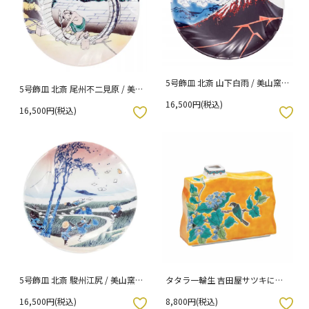
5号飾皿 北斎 山下白雨 / 美山窯
5号飾皿 北斎 尾州不二見原 / 美
（化粧箱入り）
山窯 （化粧箱入り）
16,500円(税込)
16,500円(税込)
入りボタン
お気に入りボタン
5号飾皿 北斎 駿州江尻 / 美山窯
タタラ一輪生 吉田屋サツキに鳥 /
（化粧箱入り）
美山窯 （化粧箱入り）
16,500円(税込)
8,800円(税込)
入りボタン
お気に入りボタン