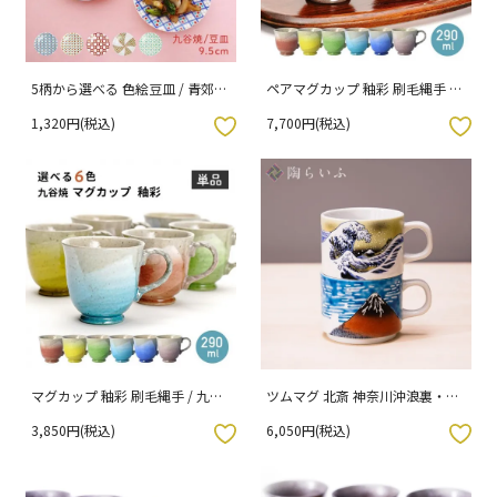
5柄から選べる 色絵豆皿 / 青郊窯
ペアマグカップ 釉彩 刷毛縄手 /
（化粧箱入り）
九谷竜彩【選べる6色/2個セッ
1,320円(税込)
7,700円(税込)
ト】
入りボタン
お気に入りボタン
マグカップ 釉彩 刷毛縄手 / 九谷
ツムマグ 北斎 神奈川沖浪裏・凱
竜彩【選べる6色/単品】
風快晴 / 美山窯 ペア 単品 12-424
3,850円(税込)
6,050円(税込)
12-425 （化粧箱入り）
入りボタン
お気に入りボタン