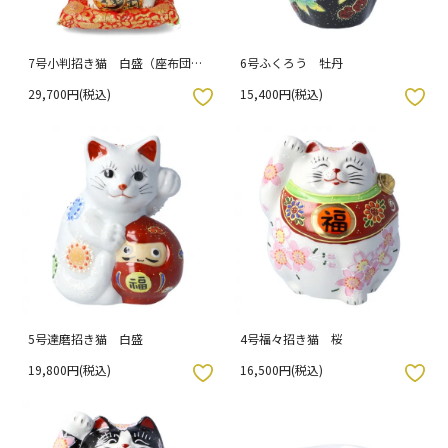
7号小判招き猫 白盛（座布団
6号ふくろう 牡丹
付）
29,700円(税込)
15,400円(税込)
入りボタン
お気に入りボタン
5号達磨招き猫 白盛
4号福々招き猫 桜
19,800円(税込)
16,500円(税込)
入りボタン
お気に入りボタン