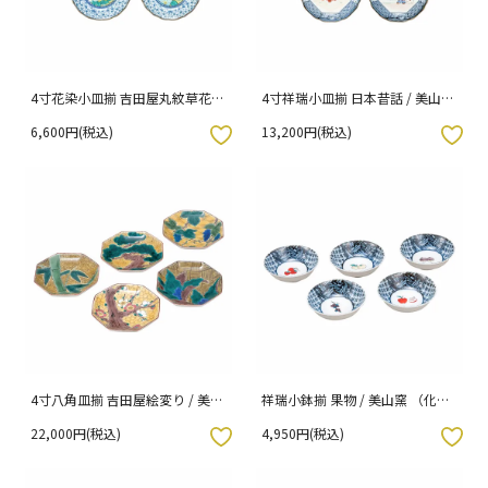
4寸花染小皿揃 吉田屋丸紋草花 /
4寸祥瑞小皿揃 日本昔話 / 美山窯
美山窯 （化粧箱入り）
（化粧箱入り）
6,600円(税込)
13,200円(税込)
入りボタン
お気に入りボタン
4寸八角皿揃 吉田屋絵変り / 美山
祥瑞小鉢揃 果物 / 美山窯 （化粧
窯 （化粧箱入り）
箱入り）
22,000円(税込)
4,950円(税込)
入りボタン
お気に入りボタン