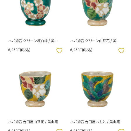
へご湯呑 グリーン紅白梅 / 美山
へご湯呑 グリーン山茶花 / 美山
窯
窯
6,050円(税込)
6,050円(税込)
入りボタン
お気に入りボタン
へご湯呑 吉田屋山茶花 / 美山窯
へご湯呑 吉田屋おもと / 美山窯
6,050円(税込)
6,050円(税込)