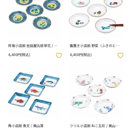
祥瑞小皿揃 吉田屋丸紋草花 / 美
箸置き小皿揃 野菜（ふきのと
山窯
う） / 美山窯
4,400円(税込)
4,400円(税込)
入りボタン
お気に入りボタン
角小皿揃 魚文 / 美山窯
フリル小皿揃 ねこ五彩 / 美山窯