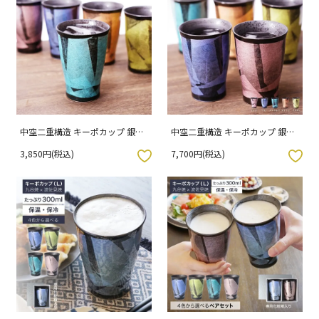
中空二重構造 キーポカップ 銀彩
中空二重構造 キーポカップ 銀彩
【単品】レギュラーサイズ | 容量
【ペアセット】レギュラーサイ
3,850円(税込)
7,700円(税込)
200ml （化粧箱入り）
ズ | 容量200ml （化粧箱入り）
入りボタン
お気に入りボタン