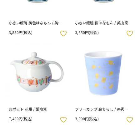
小さい飯碗 黄色はなもん / 美山
小さい飯碗 紺はなもん / 美山窯
窯
3,850円(税込)
3,850円(税込)
入りボタン
お気に入りボタン
丸ポット 花帯 / 銀舟窯
フリーカップ 金ちらし / 宗秀窯
[ss]
7,480円(税込)
3,300円(税込)
入りボタン
お気に入りボタン