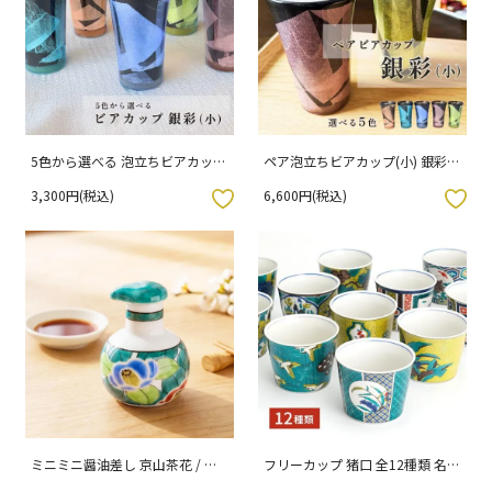
5色から選べる 泡立ちビアカップ
ペア泡立ちビアカップ(小) 銀彩/
(小) 銀彩 /宗秀窯 （化粧箱入り）
宗秀窯 （化粧箱入り）
3,300円(税込)
6,600円(税込)
入りボタン
お気に入りボタン
ミニミニ醤油差し 京山茶花 / 美
フリーカップ 猪口 全12種類 名品
山窯 15-062
コレクション / 青郊窯