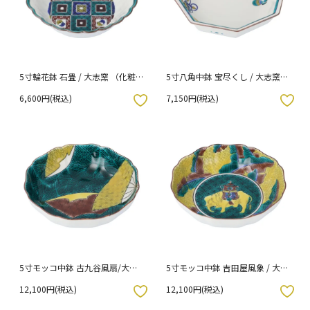
5寸輪花鉢 石畳 / 大志窯 （化粧
5寸八角中鉢 宝尽くし / 大志窯
箱入り）
（化粧箱入り）
6,600円(税込)
7,150円(税込)
入りボタン
お気に入りボタン
5寸モッコ中鉢 古九谷風扇/大志
5寸モッコ中鉢 吉田屋風象 / 大志
窯 （化粧箱入り）
窯 （化粧箱入り）
12,100円(税込)
12,100円(税込)
入りボタン
お気に入りボタン