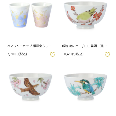
ペアフリーカップ 銀彩金ちらし /
飯碗 梅に目白 / 山田義明 （化粧
宗秀窯 [ss]
箱入り）
7,700円(税込)
10,450円(税込)
入りボタン
お気に入りボタン