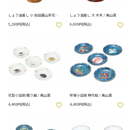
しょう油差し 小 吉田屋山茶花に
しょう油差し 大 木米 / 美山窯
蝶々 / 美山窯
5,280円(税込)
6,600円(税込)
入りボタン
お気に入りボタン
花型小皿揃 眠り猫 / 美山窯
祥瑞小皿揃 時代絵 / 美山窯
4,400円(税込)
4,400円(税込)
入りボタン
お気に入りボタン