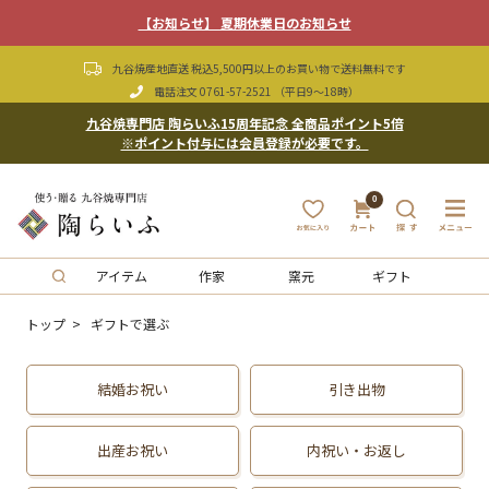
【お知らせ】 夏期休業日のお知らせ
九谷焼産地直送 税込5,500円以上のお買い物で送料無料です
電話注文
0761-57-2521
（平日9〜18時）
九谷焼専門店 陶らいふ15周年記念 全商品ポイント5倍
※ポイント付与には会員登録が必要です。
0
アイテム
作家
窯元
ギフト
トップ
ギフトで選ぶ
結婚お祝い
引き出物
出産お祝い
内祝い・お返し