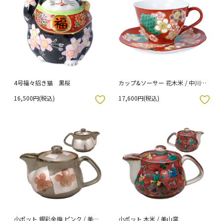
4号福々招き猫 黒桜
カップ&ソーサー 花木米 / 中川眞
理子 （化粧箱入り）
16,500円(税込)
17,600円(税込)
入りボタン
お気に入りボタン
小ポット 銀彩金梅 ピンク / 美山
小ポット 木米 / 美山窯