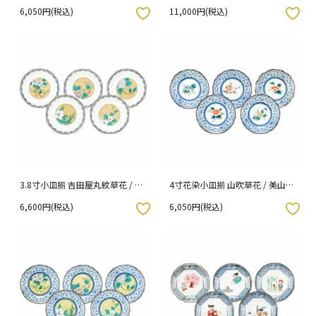
（化粧箱入り）
6,050円(税込)
11,000円(税込)
入りボタン
お気に入りボタン
3.8寸小皿揃 吉田屋丸紋草花 / 美
4寸花染小皿揃 山吹草花 / 美山窯
山窯 （化粧箱入り）
（化粧箱入り）
6,600円(税込)
6,050円(税込)
入りボタン
お気に入りボタン