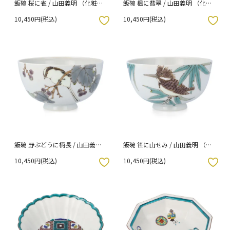
飯碗 桜に雀 / 山田義明 （化粧箱
飯碗 楓に翡翠 / 山田義明 （化粧
入り）
箱入り）
10,450円(税込)
10,450円(税込)
入りボタン
お気に入りボタン
飯碗 野ぶどうに柄長 / 山田義明
飯碗 笹に山せみ / 山田義明 （化
（化粧箱入り）
粧箱入り）
10,450円(税込)
10,450円(税込)
入りボタン
お気に入りボタン