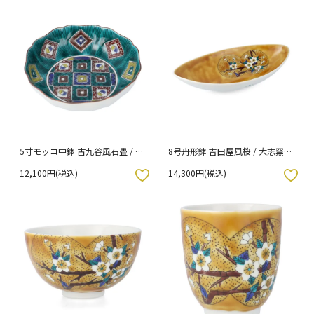
5寸モッコ中鉢 古九谷風石畳 / 大
8号舟形鉢 吉田屋風桜 / 大志窯
志窯 （化粧箱入り）
（化粧箱入り）
12,100円(税込)
14,300円(税込)
入りボタン
お気に入りボタン