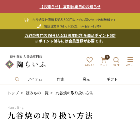
【お知らせ】 夏期休業日のお知らせ
九谷焼産地直送 税込5,500円以上のお買い物で送料無料です
電話注文
0761-57-2521
（平日9〜18時）
九谷焼専門店 陶らいふ15周年記念 全商品ポイント5倍
※ポイント付与には会員登録が必要です。
0
アイテム
作家
窯元
ギフト
トップ
読みもの一覧
九谷焼の取り扱い方法
Handling
九谷焼の取り扱い方法