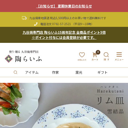
【お知らせ】 夏期休業日のお知らせ
九谷焼産地直送 税込5,500円以上のお買い物で送料無料です
電話注文
0761-57-2521
（平日9〜18時）
九谷焼専門店 陶らいふ15周年記念 全商品ポイント5倍
※ポイント付与には会員登録が必要です。
0
アイテム
作家
窯元
ギフト