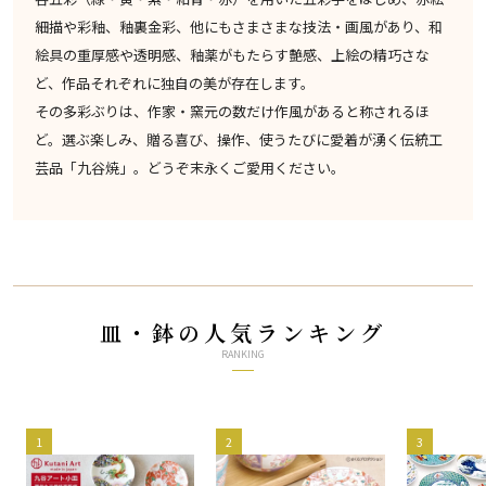
細描や彩釉、釉裏金彩、他にもさまさまな技法・画風があり、和
絵具の重厚感や透明感、釉薬がもたらす艶感、上絵の精巧さな
ど、作品それぞれに独自の美が存在します。
その多彩ぶりは、作家・窯元の数だけ作風があると称されるほ
ど。選ぶ楽しみ、贈る喜び、操作、使うたびに愛着が湧く伝統工
芸品「九谷焼」。どうぞ末永くご愛用ください。
皿・鉢の人気ランキング
RANKING
1
2
3