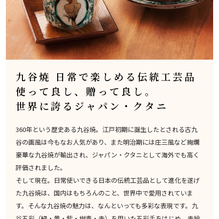
九谷焼 日常で楽しめる伝統工芸品
使って良し、贈って良し。
世界に誇るジャパン・クタニ
360年という歴史ある九谷焼。江戸初期に誕生したとされる古九
谷の画風は今もなお人気があり、また明治期には庄三風など絢爛
豪華な九谷焼が輸出され、ジャパン・クタニとして海外でも高く
評価されました。
そして現在。日常使いできる日本の伝統工芸品として進化を遂げ
た九谷焼は、国内はもちろんのこと、世界中で愛用されていま
す。そんな九谷焼の魅力は、なんといっても多彩な表現です。九
谷五彩（緑・黄・紫・紺青・赤）を用いた五彩手をはじめ、赤絵