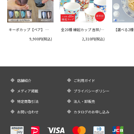
キーポカップ【ペア】 ラ
全20種 縁起カップ 吉祥/青
【選べる2
ージサイズ 300ml
郊窯
リムプレート
9,900円(税込)
2,310円(税込)
クタニ
店舗紹介
ご利用ガイド
メディア掲載
プライバシーポリシー
特定商取引法
法人・卸販売
お問い合わせ
カタログのお申し込み