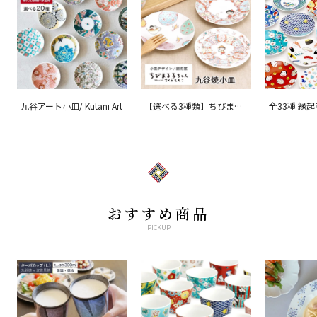
九谷アート小皿/ Kutani Art
【選べる3種類】ちびまる
全33種 縁
子ちゃん 九谷焼小皿 / 銀
ョン 吉祥/ 
舟窯
おすすめ商品
PICKUP