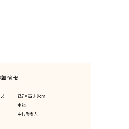
詳細情報
イズ
径7×高さ 9cm
類
木箱
中村陶志人