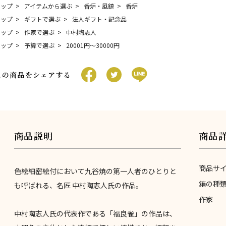
トップ
アイテムから選ぶ
香炉・風鎮
香炉
トップ
ギフトで選ぶ
法人ギフト・記念品
トップ
作家で選ぶ
中村陶志人
トップ
予算で選ぶ
20001円〜30000円
この商品をシェアする
商品説明
商品
商品サ
色絵細密絵付において九谷焼の第一人者のひとりと
箱の種
も呼ばれる、名匠 中村陶志人氏の作品。
作家
中村陶志人氏の代表作である「福良雀」の作品は、