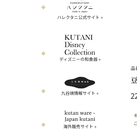
ハレクタニ公式サイト »
ディズニーの和食器 »
品
豆
九谷焼情報サイト »
2
海外販売サイト »