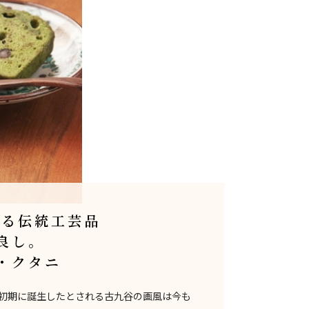
める伝統工芸品
良し。
・クタニ
戸初期に誕生したとされる古九谷の画風は今も