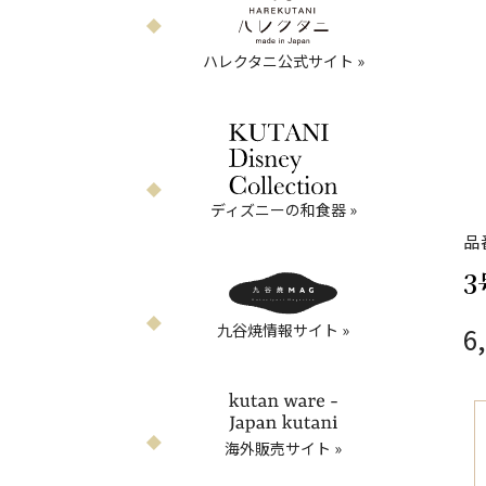
ハレクタニ公式サイト »
ディズニーの和食器 »
品
3
九谷焼情報サイト »
6
海外販売サイト »