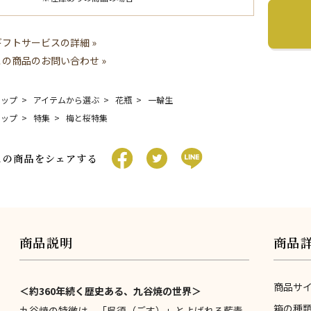
ギフトサービスの詳細 »
この商品のお問い合わせ »
トップ
アイテムから選ぶ
花瓶
一輪生
トップ
特集
梅と桜特集
この商品をシェアする
商品説明
商品
商品サ
＜約360年続く歴史ある、九谷焼の世界＞
箱の種
九谷焼の特徴は、「呉須（ごす）」とよばれる藍青