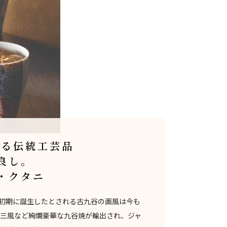
める伝統工芸品
良し。
・クタニ
戸初期に誕生したとされる古九谷の画風は今も
庄三風など絢爛豪華な九谷焼が輸出され、ジャ