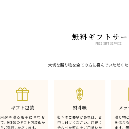
無料ギフトサー
FREE GIFT SERVICE
大切な贈り物を全ての方に喜んでいただくた
ギフト包装
熨斗紙
メッ
用途や贈る相手に合わせ
熨斗のご要望があれば、お
贈り物
て、9種類のギフト包装紙か
申し付けください。用途に
を伝え
らご選択いただけます。
合わせた熨斗をご用意いた
ます。