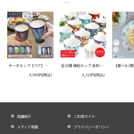
キーポカップ【ペア】 ラ
全20種 縁起カップ 吉祥/青
【選べる2
ージサイズ 300ml
郊窯
リムプレート
9,900円(税込)
2,310円(税込)
クタニ
店舗紹介
ご利用ガイド
メディア掲載
プライバシーポリシー