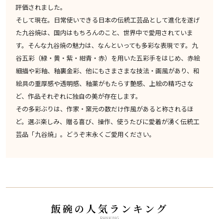
評価されました。
そして現在。日常使いできる日本の伝統工芸品として進化を遂げ
た九谷焼は、国内はもちろんのこと、世界中で愛用されていま
す。そんな九谷焼の魅力は、なんといっても多彩な表現です。九
谷五彩（緑・黄・紫・紺青・赤）を用いた五彩手をはじめ、赤絵
細描や彩釉、釉裏金彩、他にもさまさまな技法・画風があり、和
絵具の重厚感や透明感、釉薬がもたらす艶感、上絵の精巧さな
ど、作品それぞれに独自の美が存在します。
その多彩ぶりは、作家・窯元の数だけ作風があると称されるほ
ど。選ぶ楽しみ、贈る喜び、操作、使うたびに愛着が湧く伝統工
芸品「九谷焼」。どうぞ末永くご愛用ください。
飯碗の人気ランキング
RANKING