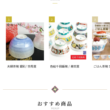
1
2
3
夫婦茶碗 銀彩/ 宗秀窯
色絵千段飯碗 / 青郊窯
ごはん茶碗 
る/ハレクタ
おすすめ商品
PICKUP