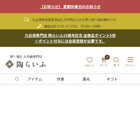
【お知らせ】 夏期休業日のお知らせ
九谷焼産地直送 税込5,500円以上のお買い物で送料無料です
電話注文
0761-57-2521
（平日9〜18時）
九谷焼専門店 陶らいふ15周年記念 全商品ポイント5倍
※ポイント付与には会員登録が必要です。
0
アイテム
作家
窯元
ギフト