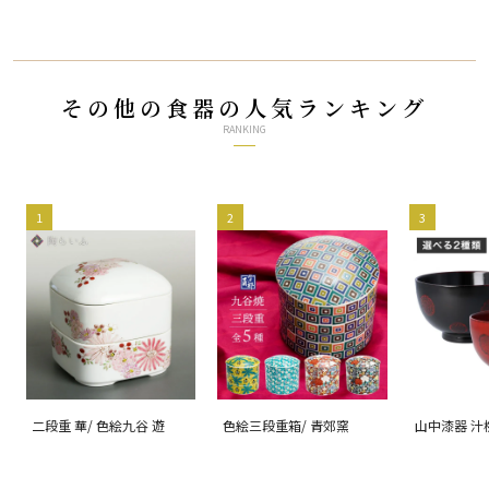
その他の食器の人気ランキング
RANKING
1
2
3
二段重 華/ 色絵九谷 遊
色絵三段重箱/ 青郊窯
山中漆器 汁
【選べる2
根来（赤）