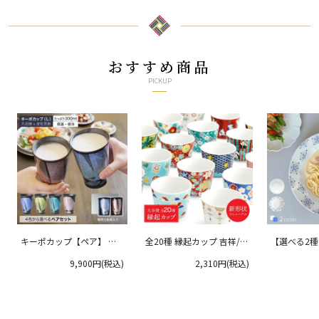
おすすめ商品
PICKUP
キーポカップ【ペア】 ラ
全20種 縁起カップ 吉祥/青
【選べる2
ージサイズ 300ml
郊窯
リムプレート
9,900円(税込)
2,310円(税込)
クタニ