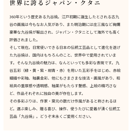
世界に誇るジャパン・クタニ
360年という歴史ある九谷焼。江戸初期に誕生したとされる古九
谷の画風は今もなお人気があり、また明治期には庄三風など絢爛
豪華な九谷焼が輸出され、ジャパン・クタニとして海外でも高く
評価されました。
そして現在。日常使いできる日本の伝統工芸品として進化を遂げ
た九谷焼は、国内はもちろんのこと、世界中で愛用されていま
す。そんな九谷焼の魅力は、なんといっても多彩な表現です。九
谷五彩（緑・黄・紫・紺青・赤）を用いた五彩手をはじめ、赤絵
細描や彩釉、釉裏金彩、他にもさまさまな技法・画風があり、和
絵具の重厚感や透明感、釉薬がもたらす艶感、上絵の精巧さな
ど、作品それぞれに独自の美が存在します。
その多彩ぶりは、作家・窯元の数だけ作風があると称されるほ
ど。選ぶ楽しみ、贈る喜び、操作、使うたびに愛着が湧く伝統工
芸品「九谷焼」。どうぞ末永くご愛用ください。