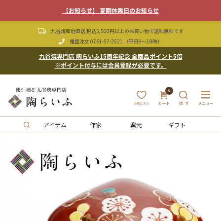
【お知らせ】 夏期休業日のお知らせ
九谷焼産地直送 税込5,500円以上のお買い物で送料無料です
電話注文
0761-57-2521
（平日9〜18時）
九谷焼専門店 陶らいふ15周年記念 全商品ポイント5倍
※ポイント付与には会員登録が必要です。
0
アイテム
作家
窯元
ギフト