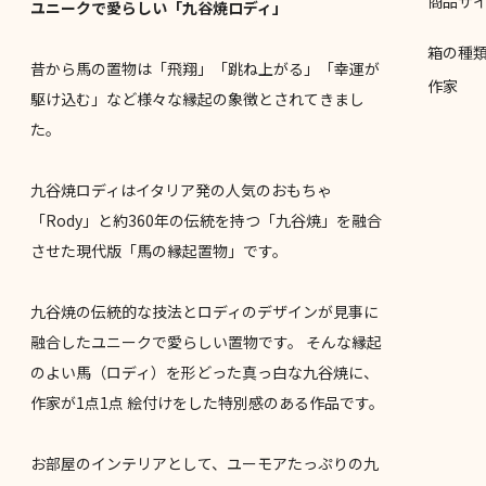
商品サ
ユニークで愛らしい「九谷焼ロディ」
箱の種
昔から馬の置物は「飛翔」「跳ね上がる」「幸運が
作家
駆け込む」など様々な縁起の象徴とされてきまし
た。
九谷焼ロディはイタリア発の人気のおもちゃ
「Rody」と約360年の伝統を持つ「九谷焼」を融合
させた現代版「馬の縁起置物」です。
九谷焼の伝統的な技法とロディのデザインが見事に
融合したユニークで愛らしい置物です。 そんな縁起
のよい馬（ロディ）を形どった真っ白な九谷焼に、
作家が1点1点 絵付けをした特別感のある作品です。
お部屋のインテリアとして、ユーモアたっぷりの九