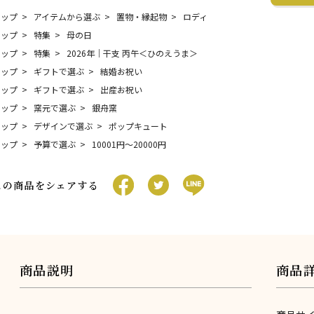
トップ
アイテムから選ぶ
置物・縁起物
ロディ
トップ
特集
母の日
トップ
特集
2026年｜干支 丙午＜ひのえうま＞
トップ
ギフトで選ぶ
結婚お祝い
トップ
ギフトで選ぶ
出産お祝い
トップ
窯元で選ぶ
銀舟窯
トップ
デザインで選ぶ
ポップキュート
トップ
予算で選ぶ
10001円〜20000円
この商品をシェアする
商品説明
商品