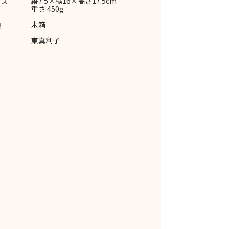
イズ
縦7.5×横16×高さ17.5cm
重さ 450g
類
木箱
東真利子