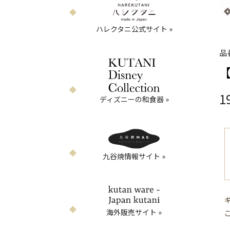
ハレクタニ公式サイト »
品
【
1
ディズニーの和食器 »
九谷焼情報サイト »
海外販売サイト »