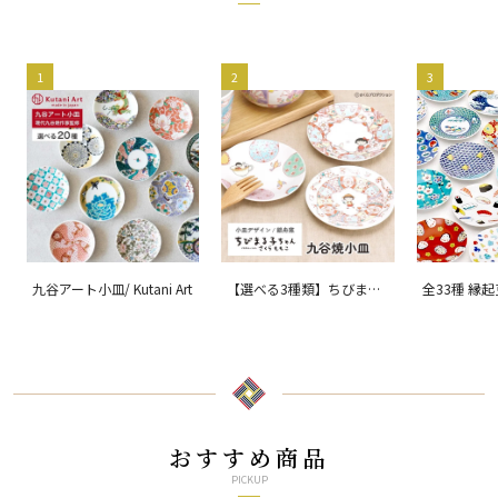
1
2
3
九谷アート小皿/ Kutani Art
【選べる3種類】ちびまる
全33種 縁
子ちゃん 九谷焼小皿 / 銀
ョン 吉祥/ 
舟窯
おすすめ商品
PICKUP