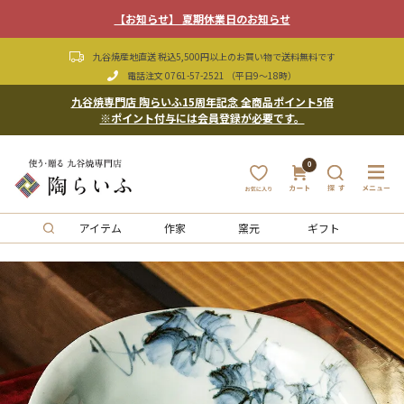
【お知らせ】 夏期休業日のお知らせ
九谷焼産地直送 税込5,500円以上のお買い物で送料無料です
電話注文
0761-57-2521
（平日9〜18時）
九谷焼専門店 陶らいふ15周年記念 全商品ポイント5倍
※ポイント付与には会員登録が必要です。
0
アイテム
作家
窯元
ギフト