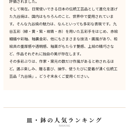
評価されました。
そして現在。日常使いできる日本の伝統工芸品として進化を遂げ
た九谷焼は、国内はもちろんのこと、世界中で愛用されていま
す。そんな九谷焼の魅力は、なんといっても多彩な表現です。九
谷五彩（緑・黄・紫・紺青・赤）を用いた五彩手をはじめ、赤絵
細描や彩釉、釉裏金彩、他にもさまさまな技法・画風があり、和
絵具の重厚感や透明感、釉薬がもたらす艶感、上絵の精巧さな
ど、作品それぞれに独自の美が存在します。
その多彩ぶりは、作家・窯元の数だけ作風があると称されるほ
ど。選ぶ楽しみ、贈る喜び、操作、使うたびに愛着が湧く伝統工
芸品「九谷焼」。どうぞ末永くご愛用ください。
皿・鉢の人気ランキング
RANKING