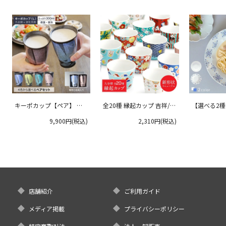
キーポカップ【ペア】 ラ
全20種 縁起カップ 吉祥/青
【選べる2
ージサイズ 300ml
郊窯
リムプレート
9,900円(税込)
2,310円(税込)
クタニ
店舗紹介
ご利用ガイド
メディア掲載
プライバシーポリシー