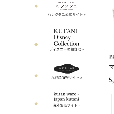
ハレクタニ公式サイト »
ディズニーの和食器 »
品
九谷焼情報サイト »
5
海外販売サイト »