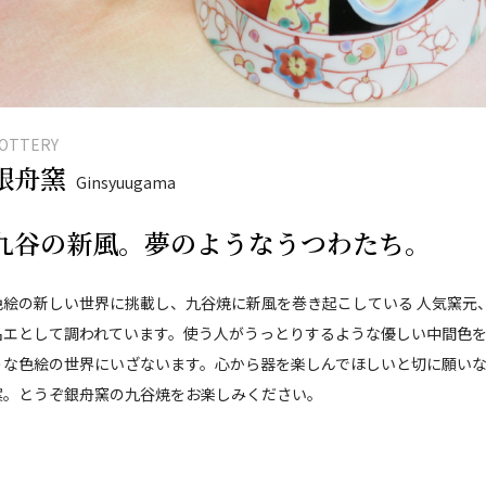
OTTERY
銀舟窯
Ginsyuugama
九谷の新風。夢のようなうつわたち。
色絵の新しい世界に挑載し、九谷焼に新風を巻き起こしている 人気窯元
名エとして調われています。使う人がうっとりするような優しい中間色
うな色絵の世界にいざないます。心から器を楽しんでほしいと切に願い
案。とうぞ銀舟窯の九谷焼をお楽しみください。