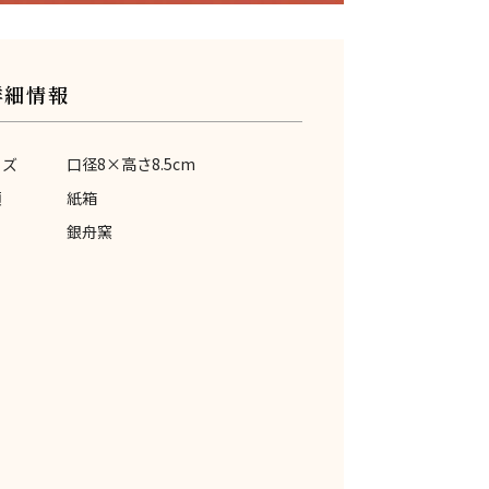
詳細情報
イズ
口径8×高さ8.5cm
類
紙箱
銀舟窯