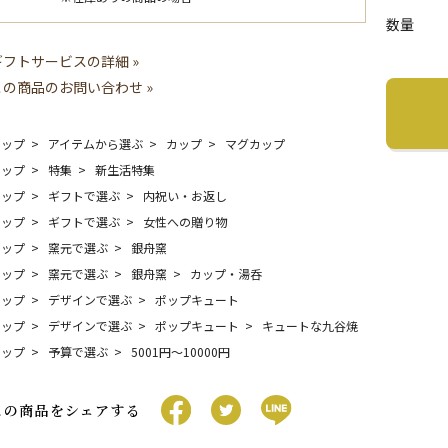
数量
ギフトサービスの詳細 »
この商品のお問い合わせ »
トップ
アイテムから選ぶ
カップ
マグカップ
トップ
特集
新生活特集
トップ
ギフトで選ぶ
内祝い・お返し
トップ
ギフトで選ぶ
女性への贈り物
トップ
窯元で選ぶ
銀舟窯
トップ
窯元で選ぶ
銀舟窯
カップ・湯呑
トップ
デザインで選ぶ
ポップキュート
トップ
デザインで選ぶ
ポップキュート
キュートな九谷焼
トップ
予算で選ぶ
5001円〜10000円
この商品をシェアする