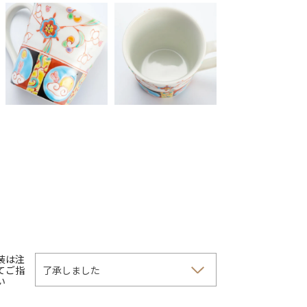
装は注
てご指
い