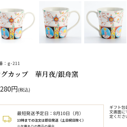
番：g-211
マグカップ 華月夜/銀舟窯
,280円
(税込)
ギフト包
文画面に
最短発送予定日：
8月10日（月）
定くださ
13時までの注文は即日発送（土日祝日除く）
※在庫ありの商品の場合