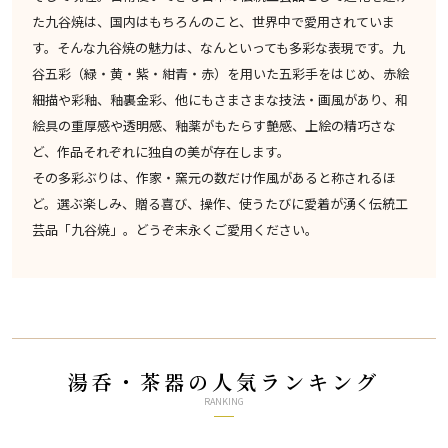
た九谷焼は、国内はもちろんのこと、世界中で愛用されていま
す。そんな九谷焼の魅力は、なんといっても多彩な表現です。九
谷五彩（緑・黄・紫・紺青・赤）を用いた五彩手をはじめ、赤絵
細描や彩釉、釉裏金彩、他にもさまさまな技法・画風があり、和
絵具の重厚感や透明感、釉薬がもたらす艶感、上絵の精巧さな
ど、作品それぞれに独自の美が存在します。
その多彩ぶりは、作家・窯元の数だけ作風があると称されるほ
ど。選ぶ楽しみ、贈る喜び、操作、使うたびに愛着が湧く伝統工
芸品「九谷焼」。どうぞ末永くご愛用ください。
湯呑・茶器の人気ランキング
RANKING