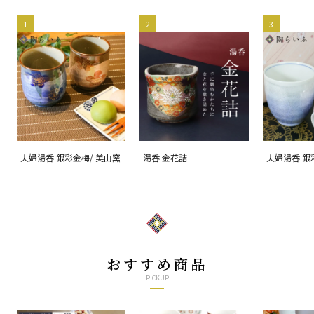
1
2
3
夫婦湯呑 銀彩金梅/ 美山窯
湯呑 金花詰
夫婦湯呑 銀
おすすめ商品
PICKUP