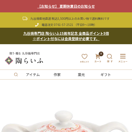
【お知らせ】 夏期休業日のお知らせ
九谷焼産地直送 税込5,500円以上のお買い物で送料無料です
電話注文
0761-57-2521
（平日9〜18時）
九谷焼専門店 陶らいふ15周年記念 全商品ポイント5倍
※ポイント付与には会員登録が必要です。
0
アイテム
作家
窯元
ギフト