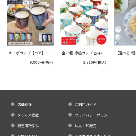
キーポカップ【ペア】 ラ
全20種 縁起カップ 吉祥/青
【選べる2
ージサイズ 300ml
郊窯
リムプレート
9,900円(税込)
2,310円(税込)
クタニ
店舗紹介
ご利用ガイド
メディア掲載
プライバシーポリシー
特定商取引法
法人・卸販売