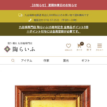
【お知らせ】 夏期休業日のお知らせ
九谷焼産地直送 税込5,500円以上のお買い物で送料無料です
電話注文
0761-57-2521
（平日9〜18時）
九谷焼専門店 陶らいふ15周年記念 全商品ポイント5倍
※ポイント付与には会員登録が必要です。
0
アイテム
作家
窯元
ギフト