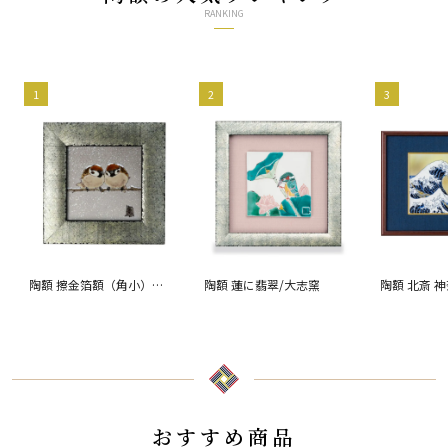
RANKING
1
2
3
陶額 擦金箔額（角小）雪
陶額 蓮に翡翠/大志窯
陶額 北斎 
二雀図/中村陶志人
おすすめ商品