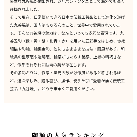
豪華な九谷焼が輸出され、ジャパン・クタニとして海外でも高く
評価されました。
そして現在。日常使いできる日本の伝統工芸品として進化を遂げ
た九谷焼は、国内はもちろんのこと、世界中で愛用されていま
す。そんな九谷焼の魅力は、なんといっても多彩な表現です。九
谷五彩（緑・黄・紫・紺青・赤）を用いた五彩手をはじめ、赤絵
細描や彩釉、釉裏金彩、他にもさまさまな技法・画風があり、和
絵具の重厚感や透明感、釉薬がもたらす艶感、上絵の精巧さな
ど、作品それぞれに独自の美が存在します。
その多彩ぶりは、作家・窯元の数だけ作風があると称されるほ
ど。選ぶ楽しみ、贈る喜び、操作、使うたびに愛着が湧く伝統工
芸品「九谷焼」。どうぞ末永くご愛用ください。
陶額の人気ランキング