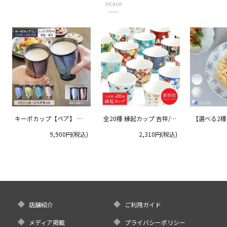
PICKUP
キーポカップ【ペア】 ラ
全20種 縁起カップ 吉祥/青
【選べる2
ージサイズ 300ml
郊窯
リムプレート
9,900円(税込)
2,310円(税込)
クタニ
店舗紹介
ご利用ガイド
メディア掲載
プライバシーポリシー