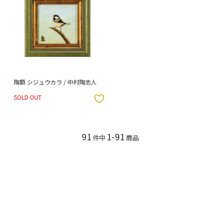
陶額 シジュウカラ / 中村陶志人
SOLD OUT
入りボタン
91
1-91
件中
商品