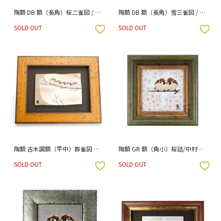
陶額 DB 額（長角）桜二雀図 / 中
陶額 DB 額（長角）雪三雀図 / 中
村陶志人
村陶志人
SOLD OUT
SOLD OUT
入りボタン
お気に入りボタン
陶額 古木調額（平中）群雀図 5
陶額 GR 額（角小）桜詰/中村陶
羽/中村陶志人
志人
SOLD OUT
SOLD OUT
入りボタン
お気に入りボタン