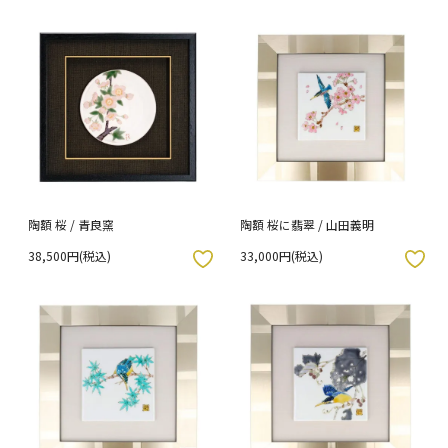
陶額 桜 / 青良窯
陶額 桜に翡翠 / 山田義明
38,500円(税込)
33,000円(税込)
入りボタン
お気に入りボタン