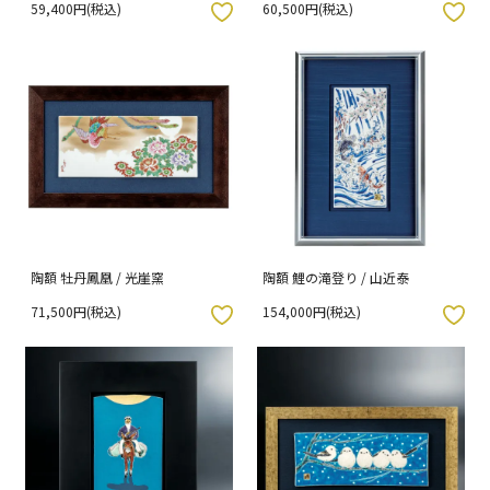
59,400円(税込)
60,500円(税込)
入りボタン
お気に入りボタン
陶額 牡丹鳳凰 / 光崖窯
陶額 鯉の滝登り / 山近泰
71,500円(税込)
154,000円(税込)
入りボタン
お気に入りボタン