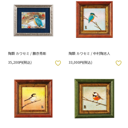
陶額 カワセミ / 勝亦秀彰
陶額 カワセミ / 中村陶志人
35,200円(税込)
33,000円(税込)
入りボタン
お気に入りボタン