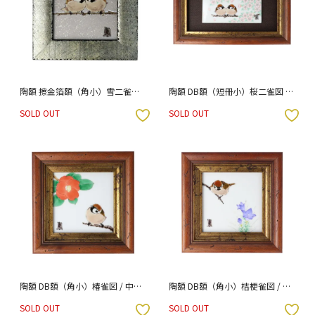
陶額 擦金箔額（角小）雪二雀図 /
陶額 DB額（短冊小）桜二雀図 /
中村陶志人 [ss]
中村陶志人
SOLD OUT
SOLD OUT
入りボタン
お気に入りボタン
陶額 DB額（角小）椿雀図 / 中村
陶額 DB額（角小）桔梗雀図 / 中
陶志人
村陶志人
SOLD OUT
SOLD OUT
入りボタン
お気に入りボタン