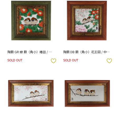
陶額 GR 緑 額（角小）椿詰 / 中
陶額 DB 額（角小）花王図 / 中村
村陶志人
陶志人
SOLD OUT
SOLD OUT
入りボタン
お気に入りボタン