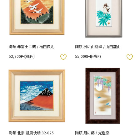
陶額 赤富士に鶴 / 福田良則
陶額 楓に山翡翠 / 山田龍山
52,800円(税込)
55,000円(税込)
入りボタン
お気に入りボタン
陶額 北斎 凱風快晴 82-025
陶額 月に藤 / 光崖窯