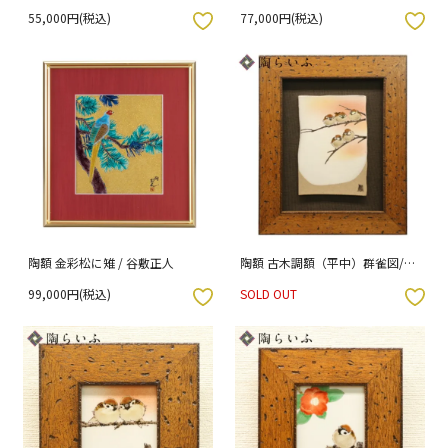
55,000円(税込)
77,000円(税込)
入りボタン
お気に入りボタン
陶額 金彩松に雉 / 谷敷正人
陶額 古木調額（平中）群雀図/中
村陶志人
99,000円(税込)
SOLD OUT
入りボタン
お気に入りボタン