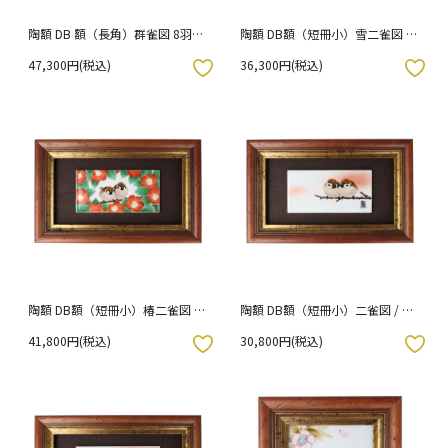
陶額 DB 額（長角）群雀図 8羽/
陶額 DB額（短冊小）雪二雀図 /
中村陶志人
中村陶志人
47,300円(税込)
36,300円(税込)
入りボタン
お気に入りボタン
陶額 DB額（短冊小）椿二雀図 /
陶額 DB額（短冊小）二雀図 / 中
中村陶志人
村陶志人
41,800円(税込)
30,800円(税込)
入りボタン
お気に入りボタン