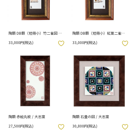
陶額 DB額（短冊小）竹二雀図 /
陶額 DB額（短冊小）紅葉二雀図
中村陶志人
/ 中村陶志人
33,000円(税込)
33,000円(税込)
入りボタン
お気に入りボタン
陶額 赤絵丸紋 / 大志窯
陶額 石畳の図 / 大志窯
27,500円(税込)
30,800円(税込)
入りボタン
お気に入りボタン