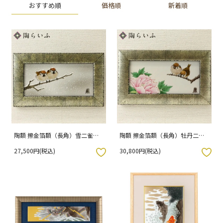
おすすめ順
価格順
新着順
陶額 擦金箔額（長角）雪二雀図/
陶額 擦金箔額（長角）牡丹二雀
中村陶志人 [ss]
図/中村陶志人 [ss]
27,500円(税込)
30,800円(税込)
入りボタン
お気に入りボタン