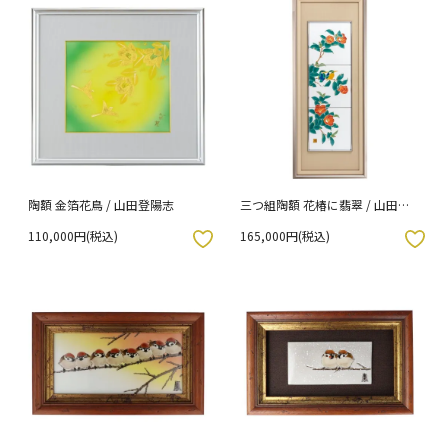
陶額 金箔花鳥 / 山田登陽志
三つ組陶額 花椿に翡翠 / 山田龍
山
110,000円(税込)
165,000円(税込)
入りボタン
お気に入りボタン