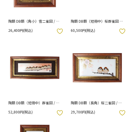
陶額 DB額（角小）雪二雀図 / 中
陶額 DB額（短冊中）桜群雀図 /
村陶志人
中村陶志人
26,400円(税込)
60,500円(税込)
入りボタン
お気に入りボタン
陶額 DB額（短冊中）群雀図 / 中
陶額 DB額（長角）桜二雀図 / 中
村陶志人
村陶志人
52,800円(税込)
29,700円(税込)
入りボタン
お気に入りボタン