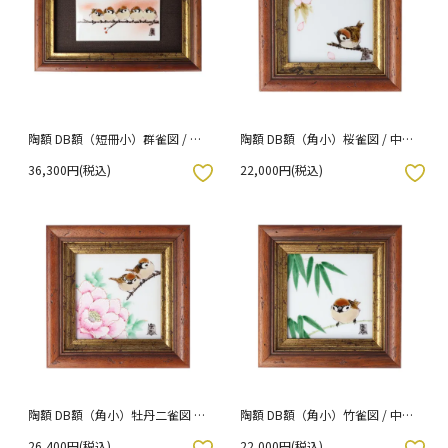
陶額 DB額（短冊小）群雀図 / 中
陶額 DB額（角小）桜雀図 / 中村
村陶志人
陶志人
36,300円(税込)
22,000円(税込)
入りボタン
お気に入りボタン
陶額 DB額（角小）牡丹二雀図 /
陶額 DB額（角小）竹雀図 / 中村
中村陶志人
陶志人
26,400円(税込)
22,000円(税込)