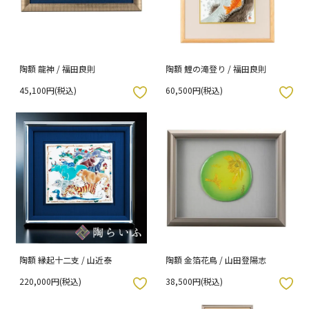
陶額 龍神 / 福田良則
陶額 鯉の滝登り / 福田良則
45,100円(税込)
60,500円(税込)
入りボタン
お気に入りボタン
陶額 縁起十二支 / 山近泰
陶額 金箔花鳥 / 山田登陽志
220,000円(税込)
38,500円(税込)
入りボタン
お気に入りボタン