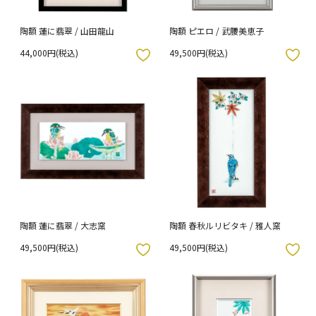
陶額 蓮に翡翠 / 山田龍山
陶額 ピエロ / 武腰美恵子
44,000円(税込)
49,500円(税込)
入りボタン
お気に入りボタン
陶額 蓮に翡翠 / 大志窯
陶額 春秋ルリビタキ / 雅人窯
49,500円(税込)
49,500円(税込)
入りボタン
お気に入りボタン