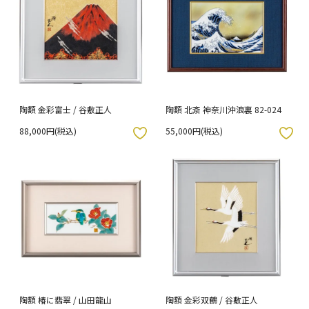
陶額 金彩富士 / 谷敷正人
陶額 北斎 神奈川沖浪裏 82-024
88,000円(税込)
55,000円(税込)
入りボタン
お気に入りボタン
陶額 椿に翡翠 / 山田龍山
陶額 金彩双鶴 / 谷敷正人