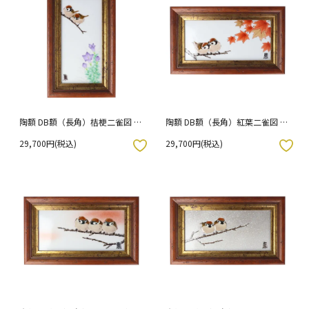
陶額 DB額（長角）桔梗二雀図 /
陶額 DB額（長角）紅葉二雀図 /
中村陶志人
中村陶志人
29,700円(税込)
29,700円(税込)
入りボタン
お気に入りボタン