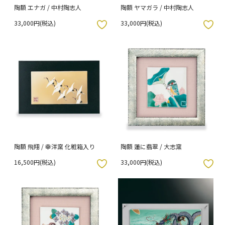
陶額 エナガ / 中村陶志人
陶額 ヤマガラ / 中村陶志人
33,000円(税込)
33,000円(税込)
入りボタン
お気に入りボタン
陶額 飛翔 / 幸洋窯 化粧箱入り
陶額 蓮に翡翠 / 大志窯
16,500円(税込)
33,000円(税込)
入りボタン
お気に入りボタン