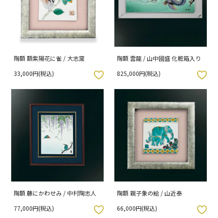
陶額 額紫陽花に雀 / 大志窯
陶額 雲龍 / 山中國盛 化粧箱入り
33,000円(税込)
825,000円(税込)
入りボタン
お気に入りボタン
陶額 藤にかわせみ / 中村陶志人
陶額 親子象の絵 / 山近泰
77,000円(税込)
66,000円(税込)
入りボタン
お気に入りボタン