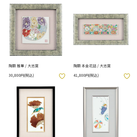
陶額 雅華 / 大志窯
陶額 本金花詰 / 大志窯
30,800円(税込)
41,800円(税込)
入りボタン
お気に入りボタン