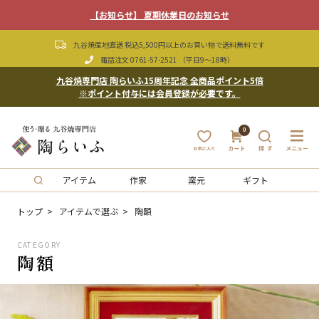
【お知らせ】 夏期休業日のお知らせ
九谷焼産地直送 税込5,500円以上のお買い物で送料無料です
電話注文
0761-57-2521
（平日9〜18時）
九谷焼専門店 陶らいふ15周年記念 全商品ポイント5倍
※ポイント付与には会員登録が必要です。
0
アイテム
作家
窯元
ギフト
トップ
アイテムで選ぶ
陶額
CATEGORY
陶額