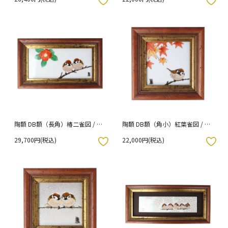
入りボタン
お気に入りボタン
陶額 DB額（長角）椿二雀図 / 中
陶額 DB額（角小）紅葉雀図 / 中
村陶志人
村陶志人
29,700円(税込)
22,000円(税込)
入りボタン
お気に入りボタン