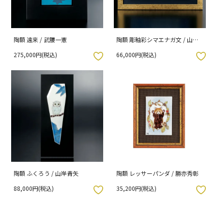
陶額 遠来 / 武腰一憲
陶額 彫釉彩シマエナガ文 / 山口
義博
275,000円(税込)
66,000円(税込)
入りボタン
お気に入りボタン
陶額 ふくろう / 山岸青矢
陶額 レッサーパンダ / 勝亦秀彰
88,000円(税込)
35,200円(税込)
入りボタン
お気に入りボタン