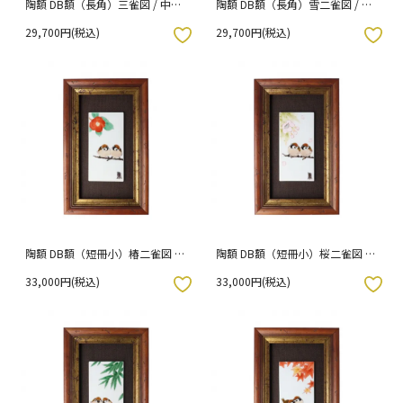
陶額 DB額（長角）三雀図 / 中村
陶額 DB額（長角）雪二雀図 / 中
陶志人
村陶志人
29,700円(税込)
29,700円(税込)
入りボタン
お気に入りボタン
陶額 DB額（短冊小）椿二雀図 /
陶額 DB額（短冊小）桜二雀図 /
中村陶志人
中村陶志人
33,000円(税込)
33,000円(税込)
入りボタン
お気に入りボタン