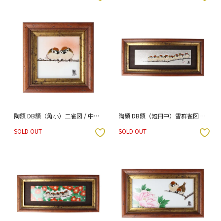
陶額 DB額（角小）二雀図 / 中村
陶額 DB額（短冊中）雪群雀図 /
陶志人
中村陶志人
SOLD OUT
SOLD OUT
入りボタン
お気に入りボタン