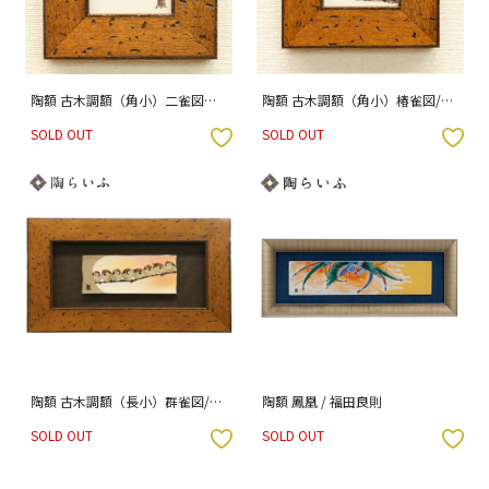
陶額 古木調額（角小）二雀図
陶額 古木調額（角小）椿雀図/中
（横）/中村陶志人
村陶志人
SOLD OUT
SOLD OUT
入りボタン
お気に入りボタン
陶額 古木調額（長小）群雀図/中
陶額 鳳凰 / 福田良則
村陶志人
SOLD OUT
SOLD OUT
入りボタン
お気に入りボタン