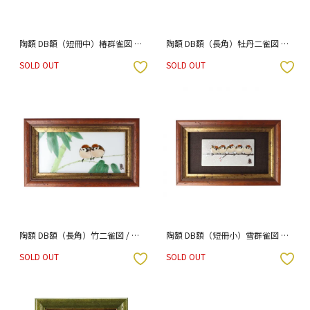
陶額 DB額（短冊中）椿群雀図 /
陶額 DB額（長角）牡丹二雀図 /
中村陶志人
中村陶志人
SOLD OUT
SOLD OUT
入りボタン
お気に入りボタン
陶額 DB額（長角）竹二雀図 / 中
陶額 DB額（短冊小）雪群雀図 /
村陶志人
中村陶志人
SOLD OUT
SOLD OUT
入りボタン
お気に入りボタン