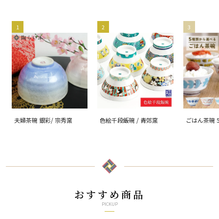
1
2
3
夫婦茶碗 銀彩/ 宗秀窯
色絵千段飯碗 / 青郊窯
ごはん茶碗 
る/ハレクタ
おすすめ商品
PICKUP