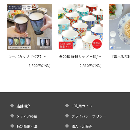
キーポカップ【ペア】 ラ
全20種 縁起カップ 吉祥/青
【選べる2
ージサイズ 300ml
郊窯
リムプレート
9,900円(税込)
2,310円(税込)
クタニ
店舗紹介
ご利用ガイド
メディア掲載
プライバシーポリシー
特定商取引法
法人・卸販売