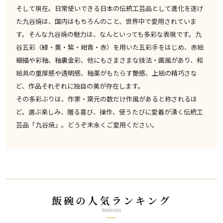
そして現在。日常使いできる日本の伝統工芸品として進化を遂げ
た九谷焼は、国内はもちろんのこと、世界中で愛用されていま
す。そんな九谷焼の魅力は、なんといっても多彩な表現です。九
谷五彩（緑・黄・紫・紺青・赤）を用いた五彩手をはじめ、赤絵
細描や彩釉、釉裏金彩、他にもさまさまな技法・画風があり、和
絵具の重厚感や透明感、釉薬がもたらす艶感、上絵の精巧さな
ど、作品それぞれに独自の美が存在します。
その多彩ぶりは、作家・窯元の数だけ作風があると称されるほ
ど。選ぶ楽しみ、贈る喜び、操作、使うたびに愛着が湧く伝統工
芸品「九谷焼」。どうぞ末永くご愛用ください。
飯碗の人気ランキング
RANKING