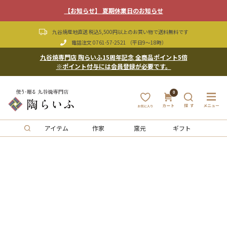
【お知らせ】 夏期休業日のお知らせ
九谷焼産地直送 税込5,500円以上のお買い物で送料無料です
電話注文
0761-57-2521
（平日9〜18時）
九谷焼専門店 陶らいふ15周年記念 全商品ポイント5倍
※ポイント付与には会員登録が必要です。
0
アイテム
作家
窯元
ギフト