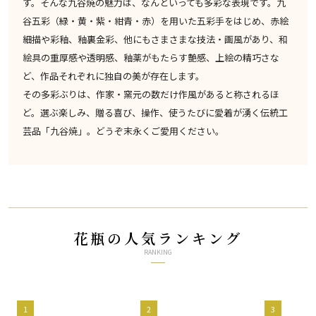
す。そんな九谷焼の魅力は、なんといっても多彩な表現です。九
谷五彩（緑・黄・紫・紺青・赤）を用いた五彩手をはじめ、赤絵
細描や彩釉、釉裏金彩、他にもさまさまな技法・画風があり、和
絵具の重厚感や透明感、釉薬がもたらす艶感、上絵の精巧さな
ど、作品それぞれに独自の美が存在します。
その多彩ぶりは、作家・窯元の数だけ作風があると称されるほ
ど。選ぶ楽しみ、贈る喜び、操作、使うたびに愛着が湧く伝統工
芸品「九谷焼」。どうぞ末永くご愛用ください。
花瓶の人気ランキング
RANKING
1
2
3