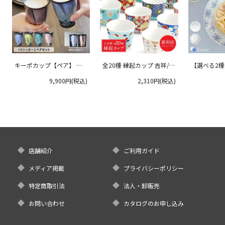
キーポカップ【ペア】 ラ
全20種 縁起カップ 吉祥/青
【選べる2
ージサイズ 300ml
郊窯
リムプレート
9,900円(税込)
2,310円(税込)
クタニ
店舗紹介
ご利用ガイド
メディア掲載
プライバシーポリシー
特定商取引法
法人・卸販売
お問い合わせ
カタログのお申し込み