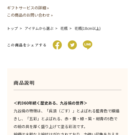
ギフトサービスの詳細 »
この商品のお問い合わせ »
トップ
アイテムから選ぶ
花瓶
花瓶(18cm以上)
この商品をシェアする
商品説明
＜約360年続く歴史ある、九谷焼の世界＞
九谷焼の特徴は、「呉須（ごす）」とよばれる藍青色で線描
きし、「五彩」とよばれる、赤・黄・緑・紫・紺青の5色で
の絵の具を厚く盛り上げて塗る彩法です。
絵柄は大胆な上絵付けがなされており、力強い印象を与えま