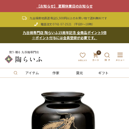
【お知らせ】 夏期休業日のお知らせ
九谷焼産地直送 税込5,500円以上のお買い物で送料無料です
電話注文
0761-57-2521
（平日9〜18時）
九谷焼専門店 陶らいふ15周年記念 全商品ポイント5倍
※ポイント付与には会員登録が必要です。
0
アイテム
作家
窯元
ギフト