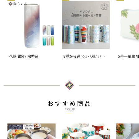
花器 銀彩/ 宗秀窯
8種から選べる花器/ ハレ
5号一輪生 
クタニ
おすすめ商品
PICKUP