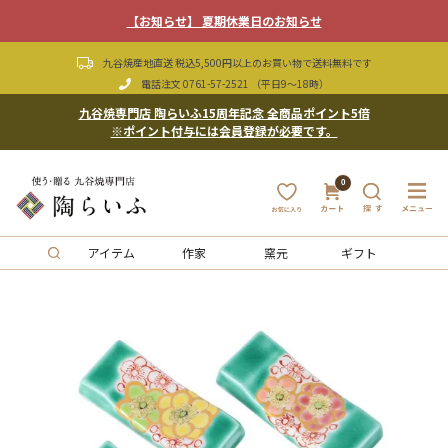
【お知らせ】 夏期休業日のお知らせ
九谷焼産地直送 税込5,500円以上のお買い物で送料無料です
電話注文
0761-57-2521
（平日9〜18時）
九谷焼専門店 陶らいふ15周年記念 全商品ポイント5倍
※ポイント付与には会員登録が必要です。
0
アイテム
作家
窯元
ギフト