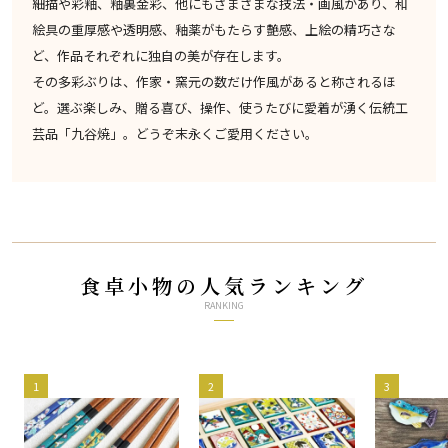
細描や彩釉、釉裏金彩、他にもさまさまな技法・画風があり、和
絵具の重厚感や透明感、釉薬がもたらす艶感、上絵の精巧さな
ど、作品それぞれに独自の美が存在します。
その多彩ぶりは、作家・窯元の数だけ作風があると称されるほ
ど。選ぶ楽しみ、贈る喜び、操作、使うたびに愛着が湧く伝統工
芸品「九谷焼」。どうぞ末永くご愛用ください。
食卓小物の人気ランキング
RANKING
1
2
3