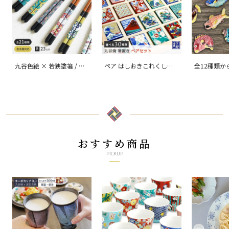
九谷色絵 × 若狭塗箸 / 青
ペア はしおきこれくしょ
全12種類か
郊窯
ん/ 青郊窯
なの箸置/ 
おすすめ商品
PICKUP