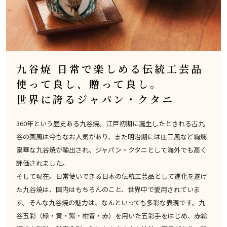
九谷焼 日常で楽しめる伝統工芸品
使って良し、贈って良し。
世界に誇るジャパン・クタニ
360年という歴史ある九谷焼。江戸初期に誕生したとされる古九
谷の画風は今もなお人気があり、また明治期には庄三風など絢爛
豪華な九谷焼が輸出され、ジャパン・クタニとして海外でも高く
評価されました。
そして現在。日常使いできる日本の伝統工芸品として進化を遂げ
た九谷焼は、国内はもちろんのこと、世界中で愛用されていま
す。そんな九谷焼の魅力は、なんといっても多彩な表現です。九
谷五彩（緑・黄・紫・紺青・赤）を用いた五彩手をはじめ、赤絵