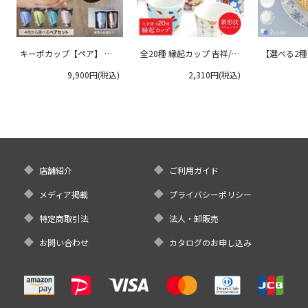
キーポカップ【ペア】 ラ
全20種 縁起カップ 吉祥/青
【選べる2
ージサイズ 300ml
郊窯
リムプレート
9,900円(税込)
2,310円(税込)
クタニ
店舗紹介
ご利用ガイド
メディア掲載
プライバシーポリシー
特定商取引法
法人・卸販売
お問い合わせ
カタログのお申し込み