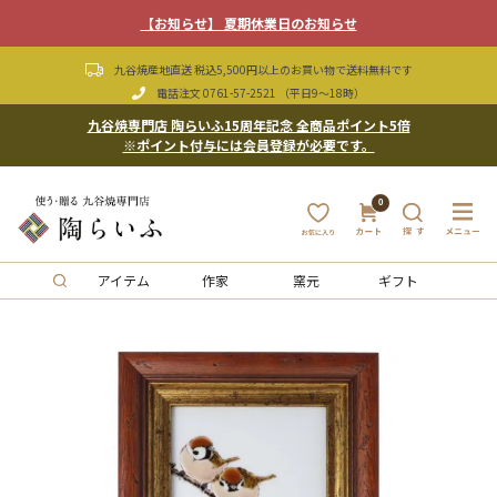
【お知らせ】 夏期休業日のお知らせ
九谷焼産地直送 税込5,500円以上のお買い物で送料無料です
電話注文
0761-57-2521
（平日9〜18時）
九谷焼専門店 陶らいふ15周年記念 全商品ポイント5倍
※ポイント付与には会員登録が必要です。
0
アイテム
作家
窯元
ギフト