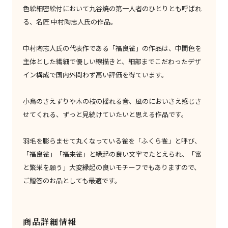
色絵細密絵付において九谷焼の第一人者のひとりとも呼ばれ
る、名匠 中村陶志人氏の作品。
中村陶志人氏の代表作である「福良雀」の作品は、中間色を
主体とした繊細で優しい線描きと、細部までこだわったデザ
イン構成で国内外問わず高い評価を得ています。
小鳥のさえずりや木の枝の揺れる音、風のにおいさえ感じさ
せてくれる、ずっと見続けていたいと思える作品です。
羽毛を膨らませて丸くなっている雀を「ふくら雀」と呼び、
「福良雀」「福来雀」と縁起の良い文字でたとえられ、「富
と繁栄を願う」大変縁起の良いモチーフでもありますので、
ご贈答のお品としても最適です。
商品詳細情報