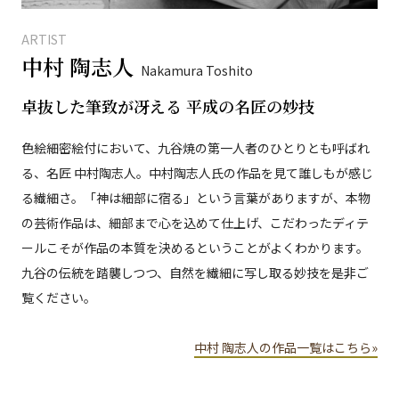
ARTIST
中村 陶志人
Nakamura Toshito
卓抜した筆致が冴える 平成の名匠の妙技
色絵細密絵付において、九谷焼の第一人者のひとりとも呼ばれ
る、名匠 中村陶志人。中村陶志人氏の作品を見て誰しもが感じ
る繊細さ。「神は細部に宿る」という言葉がありますが、本物
の芸術作品は、細部まで心を込めて仕上げ、こだわったディテ
ールこそが作品の本質を決めるということがよくわかります。
九谷の伝統を踏襲しつつ、自然を繊細に写し取る妙技を是非ご
覧ください。
中村 陶志人の作品一覧はこちら»