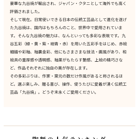
豪華な九谷焼が輸出され、ジャパン・クタニとして海外でも高く
評価されました。
そして現在。日常使いできる日本の伝統工芸品として進化を遂げ
た九谷焼は、国内はもちろんのこと、世界中で愛用されていま
す。そんな九谷焼の魅力は、なんといっても多彩な表現です。九
谷五彩（緑・黄・紫・紺青・赤）を用いた五彩手をはじめ、赤絵
細描や彩釉、釉裏金彩、他にもさまさまな技法・画風があり、和
絵具の重厚感や透明感、釉薬がもたらす艶感、上絵の精巧さな
ど、作品それぞれに独自の美が存在します。
その多彩ぶりは、作家・窯元の数だけ作風があると称されるほ
ど。選ぶ楽しみ、贈る喜び、操作、使うたびに愛着が湧く伝統工
芸品「九谷焼」。どうぞ末永くご愛用ください。