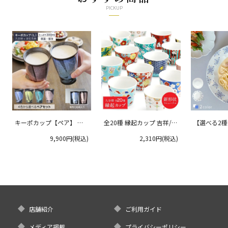
PICKUP
キーポカップ【ペア】 ラ
全20種 縁起カップ 吉祥/青
【選べる2
ージサイズ 300ml
郊窯
リムプレート
9,900円(税込)
2,310円(税込)
クタニ
店舗紹介
ご利用ガイド
メディア掲載
プライバシーポリシー