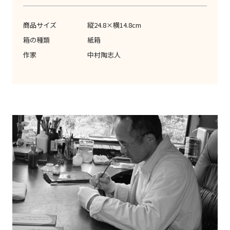
商品サイズ
縦24.8×横14.8cm
箱の種類
紙箱
作家
中村陶志人