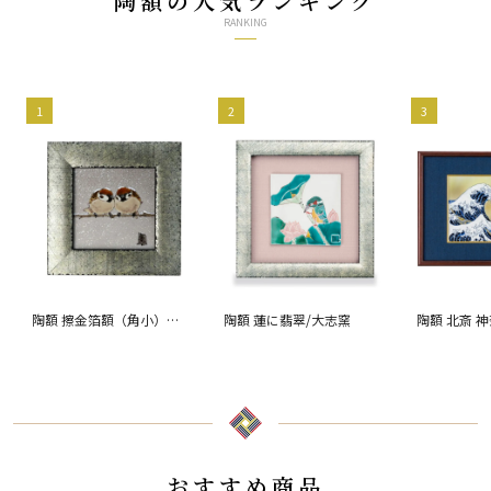
陶額の人気ランキング
RANKING
1
2
3
陶額 擦金箔額（角小）雪
陶額 蓮に翡翠/大志窯
陶額 北斎 
二雀図/中村陶志人
おすすめ商品