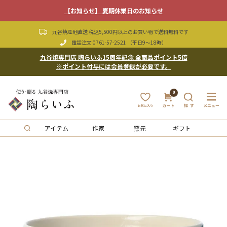
【お知らせ】 夏期休業日のお知らせ
九谷焼産地直送 税込5,500円以上のお買い物で送料無料です
電話注文
0761-57-2521
（平日9〜18時）
九谷焼専門店 陶らいふ15周年記念 全商品ポイント5倍
※ポイント付与には会員登録が必要です。
0
アイテム
作家
窯元
ギフト