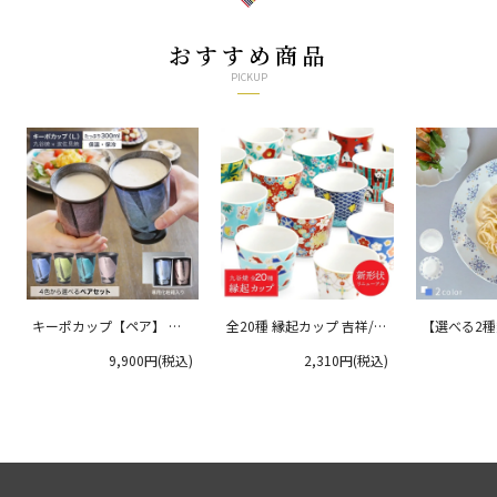
おすすめ商品
PICKUP
キーポカップ【ペア】 ラ
全20種 縁起カップ 吉祥/青
【選べる2
ージサイズ 300ml
郊窯
リムプレート
9,900円(税込)
2,310円(税込)
クタニ