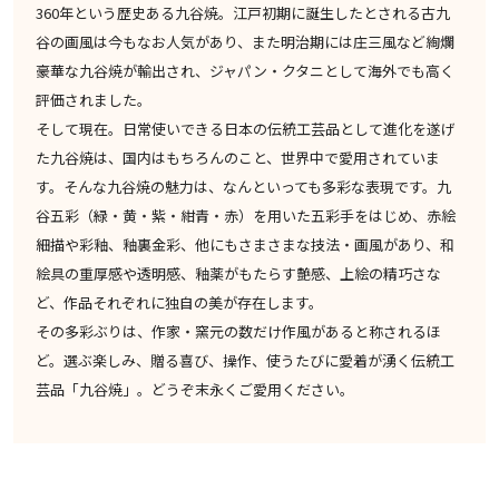
360年という歴史ある九谷焼。江戸初期に誕生したとされる古九
谷の画風は今もなお人気があり、また明治期には庄三風など絢爛
豪華な九谷焼が輸出され、ジャパン・クタニとして海外でも高く
評価されました。
そして現在。日常使いできる日本の伝統工芸品として進化を遂げ
た九谷焼は、国内はもちろんのこと、世界中で愛用されていま
す。そんな九谷焼の魅力は、なんといっても多彩な表現です。九
谷五彩（緑・黄・紫・紺青・赤）を用いた五彩手をはじめ、赤絵
細描や彩釉、釉裏金彩、他にもさまさまな技法・画風があり、和
絵具の重厚感や透明感、釉薬がもたらす艶感、上絵の精巧さな
ど、作品それぞれに独自の美が存在します。
その多彩ぶりは、作家・窯元の数だけ作風があると称されるほ
ど。選ぶ楽しみ、贈る喜び、操作、使うたびに愛着が湧く伝統工
芸品「九谷焼」。どうぞ末永くご愛用ください。