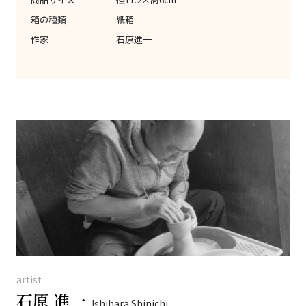
箱の種類
紙箱
作家
石原進一
artist
石原 進一
Ishihara Shinichi