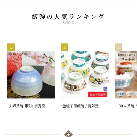
飯碗の人気ランキング
RANKING
1
2
3
夫婦茶碗 銀彩/ 宗秀窯
色絵千段飯碗 / 青郊窯
ごはん茶碗 
る/ハレクタ