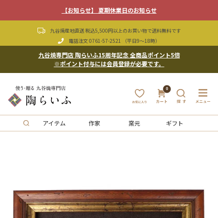
【お知らせ】 夏期休業日のお知らせ
九谷焼産地直送 税込5,500円以上のお買い物で送料無料です
電話注文
0761-57-2521
（平日9〜18時）
九谷焼専門店 陶らいふ15周年記念 全商品ポイント5倍
※ポイント付与には会員登録が必要です。
0
アイテム
作家
窯元
ギフト