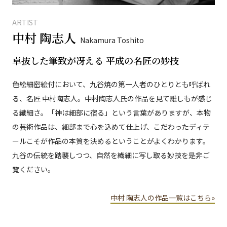
ARTIST
中村 陶志人
Nakamura Toshito
卓抜した筆致が冴える 平成の名匠の妙技
色絵細密絵付において、九谷焼の第一人者のひとりとも呼ばれ
る、名匠 中村陶志人。中村陶志人氏の作品を見て誰しもが感じ
る繊細さ。「神は細部に宿る」という言葉がありますが、本物
の芸術作品は、細部まで心を込めて仕上げ、こだわったディテ
ールこそが作品の本質を決めるということがよくわかります。
九谷の伝統を踏襲しつつ、自然を繊細に写し取る妙技を是非ご
覧ください。
中村 陶志人の作品一覧はこちら»