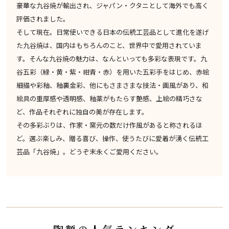
豪華な九谷焼が輸出され、ジャパン・クタニとして海外でも高く
評価されました。
そして現在。日常使いできる日本の伝統工芸品として進化を遂げ
た九谷焼は、国内はもちろんのこと、世界中で愛用されていま
す。そんな九谷焼の魅力は、なんといっても多彩な表現です。九
谷五彩（緑・黄・紫・紺青・赤）を用いた五彩手をはじめ、赤絵
細描や彩釉、釉裏金彩、他にもさまさまな技法・画風があり、和
絵具の重厚感や透明感、釉薬がもたらす艶感、上絵の精巧さな
ど、作品それぞれに独自の美が存在します。
その多彩ぶりは、作家・窯元の数だけ作風があると称されるほ
ど。選ぶ楽しみ、贈る喜び、操作、使うたびに愛着が湧く伝統工
芸品「九谷焼」。どうぞ末永くご愛用ください。