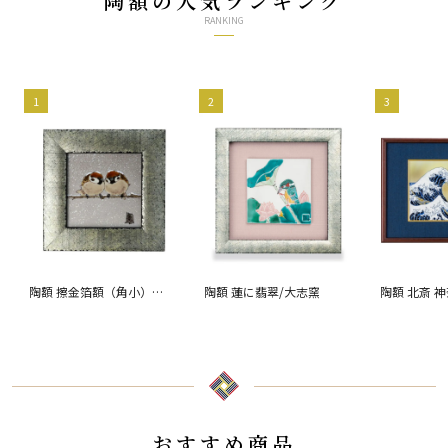
陶額の人気ランキング
RANKING
1
2
3
陶額 擦金箔額（角小）雪
陶額 蓮に翡翠/大志窯
陶額 北斎 
二雀図/中村陶志人
おすすめ商品