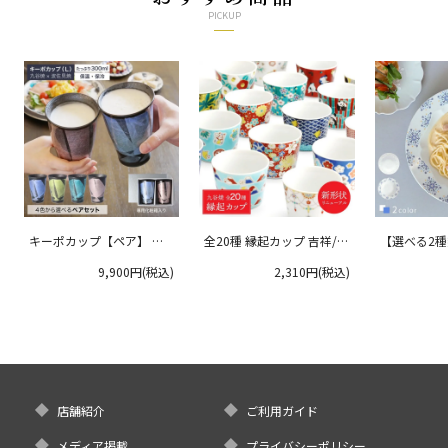
PICKUP
キーポカップ【ペア】 ラ
全20種 縁起カップ 吉祥/青
【選べる2
ージサイズ 300ml
郊窯
リムプレート
9,900円(税込)
2,310円(税込)
クタニ
店舗紹介
ご利用ガイド
メディア掲載
プライバシーポリシー