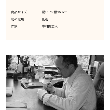
商品サイズ
縦16.7×横26.7cm
箱の種類
紙箱
作家
中村陶志人