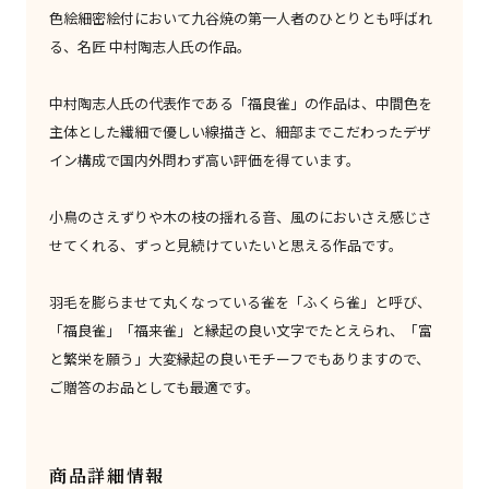
色絵細密絵付において九谷焼の第一人者のひとりとも呼ばれ
る、名匠 中村陶志人氏の作品。
中村陶志人氏の代表作である「福良雀」の作品は、中間色を
主体とした繊細で優しい線描きと、細部までこだわったデザ
イン構成で国内外問わず高い評価を得ています。
小鳥のさえずりや木の枝の揺れる音、風のにおいさえ感じさ
せてくれる、ずっと見続けていたいと思える作品です。
羽毛を膨らませて丸くなっている雀を「ふくら雀」と呼び、
「福良雀」「福来雀」と縁起の良い文字でたとえられ、「富
と繁栄を願う」大変縁起の良いモチーフでもありますので、
ご贈答のお品としても最適です。
商品詳細情報