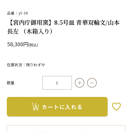
品番：yt-36
【宮内庁御用窯】8.5号皿 青華双輪文/山本
長左 （木箱入り）
58,300円
(税込)
在庫状況：残りわずか
数量
カートに入れる
お気に入りボタン