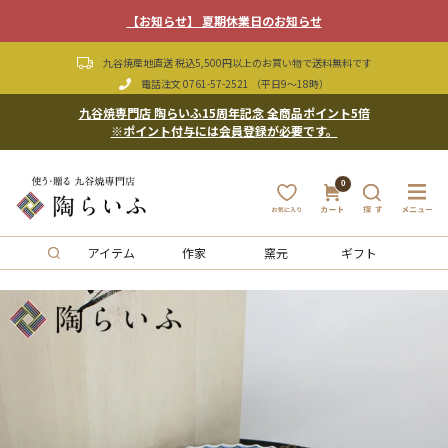
【お知らせ】 夏期休業日のお知らせ
九谷焼産地直送 税込5,500円以上のお買い物で送料無料です
電話注文
0761-57-2521
（平日9〜18時）
九谷焼専門店 陶らいふ15周年記念 全商品ポイント5倍
※ポイント付与には会員登録が必要です。
0
アイテム
作家
窯元
ギフト