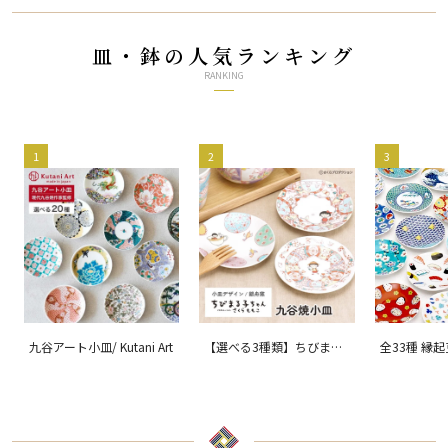
皿・鉢の人気ランキング
RANKING
1
2
3
九谷アート小皿/ Kutani Art
【選べる3種類】ちびまる
全33種 縁
子ちゃん 九谷焼小皿 / 銀
ョン 吉祥/ 
舟窯