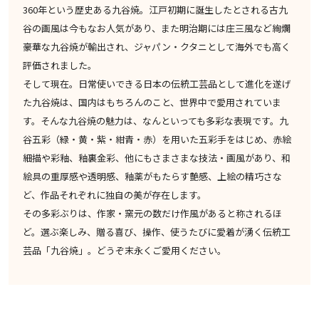
360年という歴史ある九谷焼。江戸初期に誕生したとされる古九
谷の画風は今もなお人気があり、また明治期には庄三風など絢爛
豪華な九谷焼が輸出され、ジャパン・クタニとして海外でも高く
評価されました。
そして現在。日常使いできる日本の伝統工芸品として進化を遂げ
た九谷焼は、国内はもちろんのこと、世界中で愛用されていま
す。そんな九谷焼の魅力は、なんといっても多彩な表現です。九
谷五彩（緑・黄・紫・紺青・赤）を用いた五彩手をはじめ、赤絵
細描や彩釉、釉裏金彩、他にもさまさまな技法・画風があり、和
絵具の重厚感や透明感、釉薬がもたらす艶感、上絵の精巧さな
ど、作品それぞれに独自の美が存在します。
その多彩ぶりは、作家・窯元の数だけ作風があると称されるほ
ど。選ぶ楽しみ、贈る喜び、操作、使うたびに愛着が湧く伝統工
芸品「九谷焼」。どうぞ末永くご愛用ください。