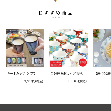
おすすめ商品
PICKUP
キーポカップ【ペア】 ラ
全20種 縁起カップ 吉祥/青
【選べる2
ージサイズ 300ml
郊窯
リムプレート
9,900円(税込)
2,310円(税込)
クタニ