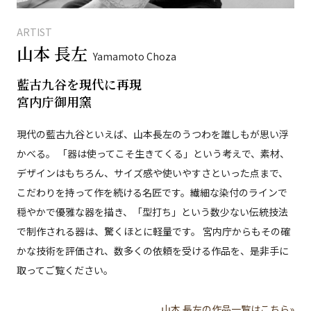
ARTIST
山本 長左
Yamamoto Choza
藍古九谷を現代に再現
宮内庁御用窯
現代の藍古九谷といえば、山本長左のうつわを誰しもが思い浮
かべる。 「器は使ってこそ生きてくる」という考えで、素材、
デザインはもちろん、サイズ感や使いやすさといった点まで、
こだわりを持って作を続ける名匠です。繊細な染付のラインで
穏やかで優雅な器を描き、「型打ち」という数少ない伝統技法
で制作される器は、驚くほとに軽量です。 宮内庁からもその確
かな技術を評価され、数多くの依頼を受ける作品を、是非手に
取ってご覧ください。
山本 長左の作品一覧はこちら»