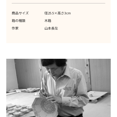
商品サイズ
径25.5×高さ3cm
箱の種類
木箱
作家
山本長左