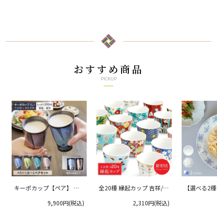
二雀図/中村陶志人
おすすめ商品
PICKUP
キーポカップ【ペア】 ラ
全20種 縁起カップ 吉祥/青
【選べる2
ージサイズ 300ml
郊窯
リムプレート
9,900円(税込)
2,310円(税込)
クタニ