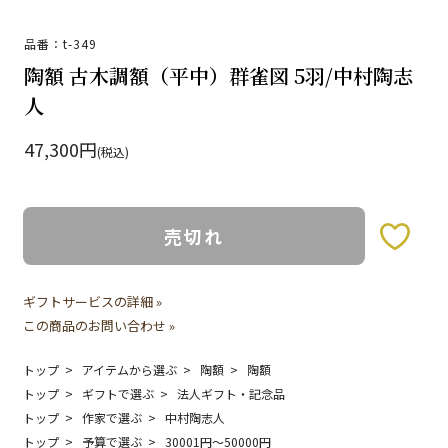
品番：t-349
陶額 古木調額（平中）群雀図 5羽/中村陶志
人
47,300円
(税込)
売切れ
お気に入りボタン
ギフトサービスの詳細 »
この商品のお問い合わせ »
トップ
アイテムから選ぶ
陶額
陶額
トップ
ギフトで選ぶ
法人ギフト・記念品
トップ
作家で選ぶ
中村陶志人
トップ
予算で選ぶ
30001円〜50000円