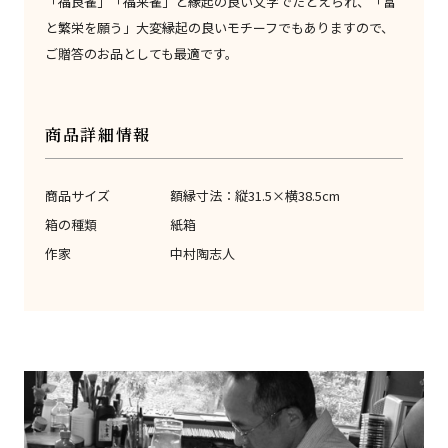
「福良雀」「福来雀」と縁起の良い文字でたとえられ、「富
と繁栄を願う」大変縁起の良いモチーフでもありますので、
ご贈答のお品としても最適です。
商品詳細情報
商品サイズ
額縁寸法：縦31.5×横38.5cm
箱の種類
紙箱
作家
中村陶志人