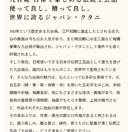
使って良し、贈って良し。
世界に誇るジャパン・クタニ
360年という歴史ある九谷焼。江戸初期に誕生したとされる古九
谷の画風は今もなお人気があり、また明治期には庄三風など絢爛
豪華な九谷焼が輸出され、ジャパン・クタニとして海外でも高く
評価されました。
そして現在。日常使いできる日本の伝統工芸品として進化を遂げ
た九谷焼は、国内はもちろんのこと、世界中で愛用されていま
す。そんな九谷焼の魅力は、なんといっても多彩な表現です。九
谷五彩（緑・黄・紫・紺青・赤）を用いた五彩手をはじめ、赤絵
細描や彩釉、釉裏金彩、他にもさまさまな技法・画風があり、和
絵具の重厚感や透明感、釉薬がもたらす艶感、上絵の精巧さな
ど、作品それぞれに独自の美が存在します。
その多彩ぶりは、作家・窯元の数だけ作風があると称されるほ
ど。選ぶ楽しみ、贈る喜び、操作、使うたびに愛着が湧く伝統工
芸品「九谷焼」。どうぞ末永くご愛用ください。