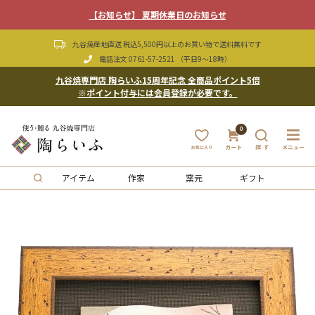
【お知らせ】 夏期休業日のお知らせ
九谷焼産地直送 税込5,500円以上のお買い物で送料無料です
電話注文
0761-57-2521
（平日9〜18時）
九谷焼専門店 陶らいふ15周年記念 全商品ポイント5倍
※ポイント付与には会員登録が必要です。
0
アイテム
作家
窯元
ギフト