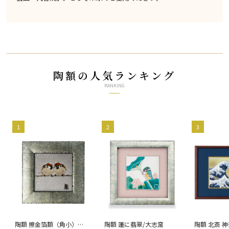
陶額の人気ランキング
RANKING
1
2
3
陶額 擦金箔額（角小）雪
陶額 蓮に翡翠/大志窯
陶額 北斎 