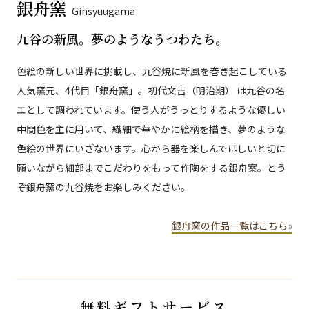
銀舟窯
Ginsyuugama
九谷の新風。夢のようなうつわたち。
色絵の新しい世界に挑載し、九谷焼に新風を巻き起こしている
人気窯元、4代目「銀舟窯」。初代文吉（明治期） は九谷の名
エとして調われています。使う人がうっとりするような優しい
中間色を主に用いて、繊細で華やかに絵柄を描き、夢のような
色絵の世界にいざないます。心から器を楽しんでほしいと切に
願いながら細部までこだわりをもって作陶をする銀舟案。とう
ぞ銀舟窯の九谷焼をお楽しみください。
銀舟窯の作品一覧はこちら»
無料ギフトサービス