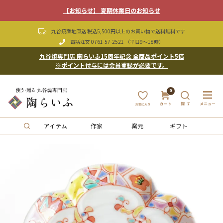
【お知らせ】 夏期休業日のお知らせ
九谷焼産地直送 税込5,500円以上のお買い物で送料無料です
電話注文
0761-57-2521
（平日9〜18時）
九谷焼専門店 陶らいふ15周年記念 全商品ポイント5倍
※ポイント付与には会員登録が必要です。
0
アイテム
作家
窯元
ギフト