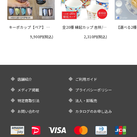
キーポカップ【ペア】 ラ
全20種 縁起カップ 吉祥/青
【選べる2
ージサイズ 300ml
郊窯
リムプレート
9,900円(税込)
2,310円(税込)
クタニ
店舗紹介
ご利用ガイド
メディア掲載
プライバシーポリシー
特定商取引法
法人・卸販売
お問い合わせ
カタログのお申し込み