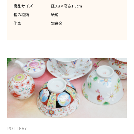
商品サイズ
径9.8×高さ1.3cm
箱の種類
紙箱
作家
銀舟窯
POTTERY