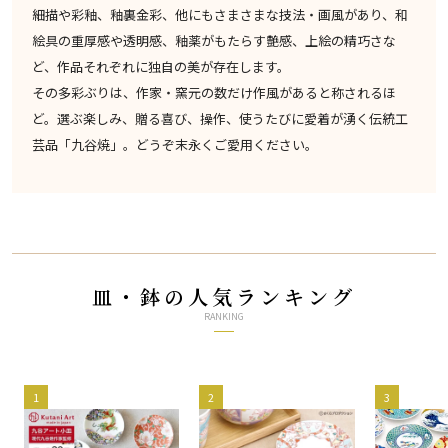
細描や彩釉、釉裏金彩、他にもさまさまな技法・画風があり、和
絵具の重厚感や透明感、釉薬がもたらす艶感、上絵の精巧さな
ど、作品それぞれに独自の美が存在します。
その多彩ぶりは、作家・窯元の数だけ作風があると称されるほ
ど。選ぶ楽しみ、贈る喜び、操作、使うたびに愛着が湧く伝統工
芸品「九谷焼」。どうぞ末永くご愛用ください。
皿・鉢の人気ランキング
RANKING
1
2
3