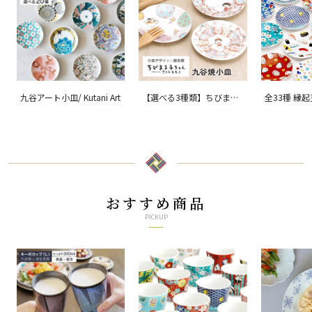
九谷アート小皿/ Kutani Art
【選べる3種類】ちびまる
全33種 縁
子ちゃん 九谷焼小皿 / 銀
ョン 吉祥/ 
舟窯
おすすめ商品
PICKUP