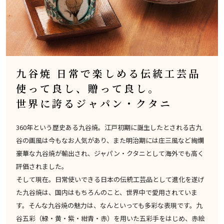
九谷焼 日常で楽しめる伝統工芸品
使って良し、贈って良し。
世界に誇るジャパン・クタニ
360年という歴史ある九谷焼。江戸初期に誕生したとされる古九
谷の画風は今もなお人気があり、また明治期には庄三風など絢爛
豪華な九谷焼が輸出され、ジャパン・クタニとして海外でも高く
評価されました。
そして現在。日常使いできる日本の伝統工芸品として進化を遂げ
た九谷焼は、国内はもちろんのこと、世界中で愛用されていま
す。そんな九谷焼の魅力は、なんといっても多彩な表現です。九
谷五彩（緑・黄・紫・紺青・赤）を用いた五彩手をはじめ、赤絵