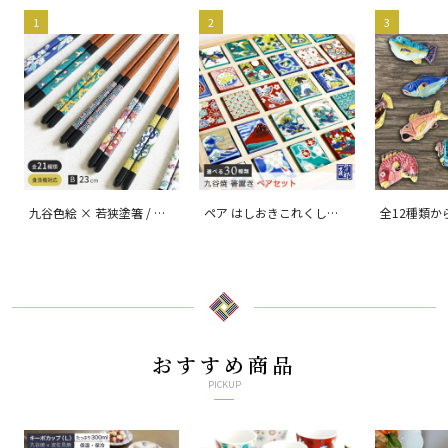
1
2
3
九谷色絵 × 若狭塗箸 / 青
ペア はしおきこれくしょ
全12種類か
郊窯
ん/ 青郊窯
なの箸置/ 
おすすめ商品
PICKUP