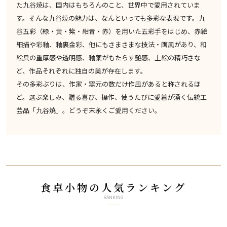
た九谷焼は、国内はもちろんのこと、世界中で愛用されていま
す。そんな九谷焼の魅力は、なんといっても多彩な表現です。九
谷五彩（緑・黄・紫・紺青・赤）を用いた五彩手をはじめ、赤絵
細描や彩釉、釉裏金彩、他にもさまさまな技法・画風があり、和
絵具の重厚感や透明感、釉薬がもたらす艶感、上絵の精巧さな
ど、作品それぞれに独自の美が存在します。
その多彩ぶりは、作家・窯元の数だけ作風があると称されるほ
ど。選ぶ楽しみ、贈る喜び、操作、使うたびに愛着が湧く伝統工
芸品「九谷焼」。どうぞ末永くご愛用ください。
食卓小物の人気ランキング
RANKING