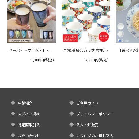
キーポカップ【ペア】 ラ
全20種 縁起カップ 吉祥/青
【選べる2
ージサイズ 300ml
郊窯
リムプレート
9,900円(税込)
2,310円(税込)
クタニ
店舗紹介
ご利用ガイド
メディア掲載
プライバシーポリシー
特定商取引法
法人・卸販売
お問い合わせ
カタログのお申し込み