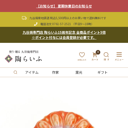
【お知らせ】 夏期休業日のお知らせ
九谷焼産地直送 税込5,500円以上のお買い物で送料無料です
電話注文
0761-57-2521
（平日9〜18時）
九谷焼専門店 陶らいふ15周年記念 全商品ポイント5倍
※ポイント付与には会員登録が必要です。
0
アイテム
作家
窯元
ギフト