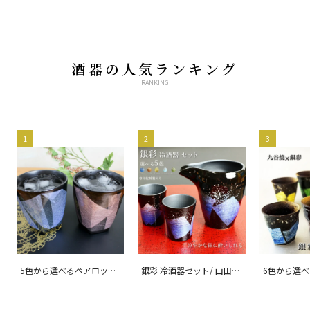
酒器の人気ランキング
RANKING
1
2
3
5色から選べるペアロック
銀彩 冷酒器セット/ 山田
6色から選べ
カップ 銀彩/ 宗秀窯
孝夫
酎カップ