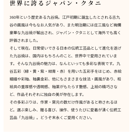
世界に誇るジャパン・クタニ
360年という歴史ある九谷焼。江戸初期に誕生したとされる古九
谷の画風は今もなお人気があり、また明治期には庄三風など絢爛
豪華な九谷焼が輸出され、ジャパン・クタニとして海外でも高く
評価されました。
そして現在。日常使いできる日本の伝統工芸品として進化を遂げ
た九谷焼は、国内はもちろんのこと、世界中で愛用されていま
す。そんな九谷焼の魅力は、なんといっても多彩な表現です。九
谷五彩（緑・黄・紫・紺青・赤）を用いた五彩手をはじめ、赤絵
細描や彩釉、釉裏金彩、他にもさまさまな技法・画風があり、和
絵具の重厚感や透明感、釉薬がもたらす艶感、上絵の精巧さな
ど、作品それぞれに独自の美が存在します。
その多彩ぶりは、作家・窯元の数だけ作風があると称されるほ
ど。選ぶ楽しみ、贈る喜び、操作、使うたびに愛着が湧く伝統工
芸品「九谷焼」。どうぞ末永くご愛用ください。