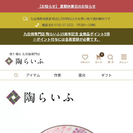
【お知らせ】 夏期休業日のお知らせ
九谷焼産地直送 税込5,500円以上のお買い物で送料無料です
電話注文
0761-57-2521
（平日9〜18時）
九谷焼専門店 陶らいふ15周年記念 全商品ポイント5倍
※ポイント付与には会員登録が必要です。
0
アイテム
作家
窯元
ギフト