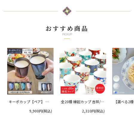
おすすめ商品
PICKUP
キーポカップ【ペア】 ラ
全20種 縁起カップ 吉祥/青
【選べる2
ージサイズ 300ml
郊窯
リムプレート
9,900円(税込)
2,310円(税込)
クタニ