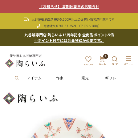
【お知らせ】 夏期休業日のお知らせ
九谷焼産地直送 税込5,500円以上のお買い物で送料無料です
電話注文
0761-57-2521
（平日9〜18時）
九谷焼専門店 陶らいふ15周年記念 全商品ポイント5倍
※ポイント付与には会員登録が必要です。
0
アイテム
作家
窯元
ギフト