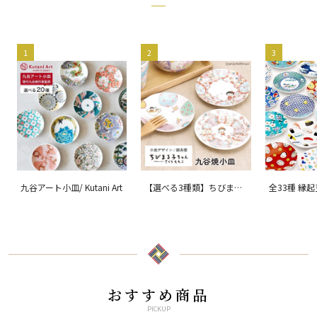
1
2
3
九谷アート小皿/ Kutani Art
【選べる3種類】ちびまる
全33種 縁
子ちゃん 九谷焼小皿 / 銀
ョン 吉祥/ 
舟窯
おすすめ商品
PICKUP