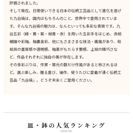
評価されました。
そして現在。日常使いできる日本の伝統工芸品として進化を遂げ
た九谷焼は、国内はもちろんのこと、世界中で愛用されていま
す。そんな九谷焼の魅力は、なんといっても多彩な表現です。九
谷五彩（緑・黄・紫・紺青・赤）を用いた五彩手をはじめ、赤絵
細描や彩釉、釉裏金彩、他にもさまさまな技法・画風があり、和
絵具の重厚感や透明感、釉薬がもたらす艶感、上絵の精巧さな
ど、作品それぞれに独自の美が存在します。
その多彩ぶりは、作家・窯元の数だけ作風があると称されるほ
ど。選ぶ楽しみ、贈る喜び、操作、使うたびに愛着が湧く伝統工
芸品「九谷焼」。どうぞ末永くご愛用ください。
皿・鉢の人気ランキング
RANKING