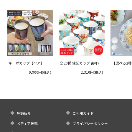
キーポカップ【ペア】 ラ
全20種 縁起カップ 吉祥/青
【選べる2
ージサイズ 300ml
郊窯
リムプレート
9,900円(税込)
2,310円(税込)
クタニ
店舗紹介
ご利用ガイド
メディア掲載
プライバシーポリシー