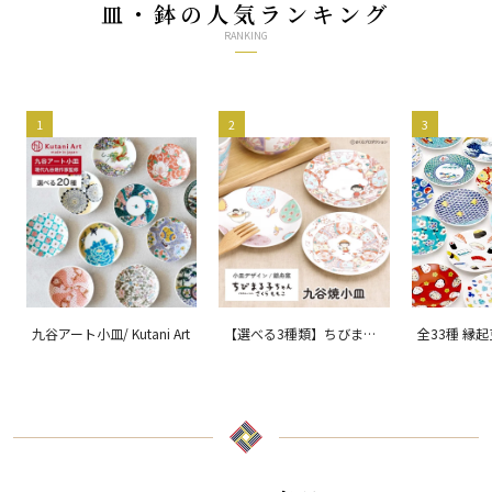
皿・鉢の人気ランキング
RANKING
1
2
3
九谷アート小皿/ Kutani Art
【選べる3種類】ちびまる
全33種 縁
子ちゃん 九谷焼小皿 / 銀
ョン 吉祥/ 
舟窯