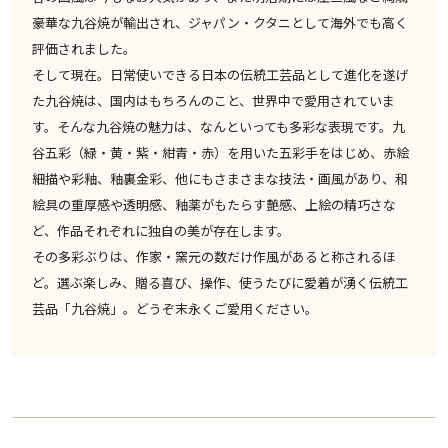
豪華な九谷焼が輸出され、ジャパン・クタニとして海外でも高く
評価されました。
そして現在。日常使いできる日本の伝統工芸品として進化を遂げ
た九谷焼は、国内はもちろんのこと、世界中で愛用されていま
す。そんな九谷焼の魅力は、なんといっても多彩な表現です。九
谷五彩（緑・黄・紫・紺青・赤）を用いた五彩手をはじめ、赤絵
細描や彩釉、釉裏金彩、他にもさまさまな技法・画風があり、和
絵具の重厚感や透明感、釉薬がもたらす艶感、上絵の精巧さな
ど、作品それぞれに独自の美が存在します。
その多彩ぶりは、作家・窯元の数だけ作風があると称されるほ
ど。選ぶ楽しみ、贈る喜び、操作、使うたびに愛着が湧く伝統工
芸品「九谷焼」。どうぞ末永くご愛用ください。