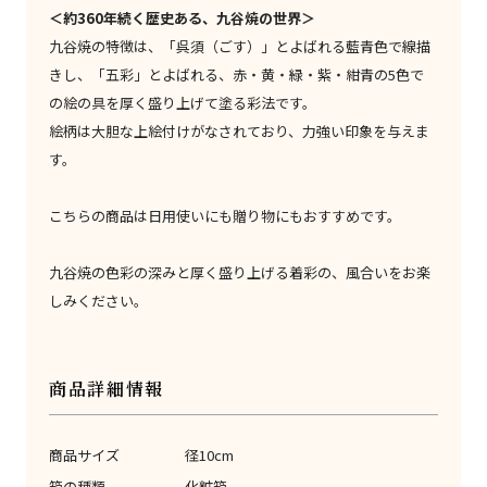
＜約360年続く歴史ある、九谷焼の世界＞
九谷焼の特徴は、「呉須（ごす）」とよばれる藍青色で線描
きし、「五彩」とよばれる、赤・黄・緑・紫・紺青の5色で
の絵の具を厚く盛り上げて塗る彩法です。
絵柄は大胆な上絵付けがなされており、力強い印象を与えま
す。
こちらの商品は日用使いにも贈り物にもおすすめです。
九谷焼の色彩の深みと厚く盛り上げる着彩の、風合いをお楽
しみください。
商品詳細情報
商品サイズ
径10cm
箱の種類
化粧箱