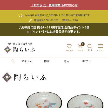
【お知らせ】 夏期休業日のお知らせ
九谷焼産地直送 税込5,500円以上のお買い物で送料無料です
電話注文
0761-57-2521
（平日9〜18時）
九谷焼専門店 陶らいふ15周年記念 全商品ポイント5倍
※ポイント付与には会員登録が必要です。
0
アイテム
作家
窯元
ギフト