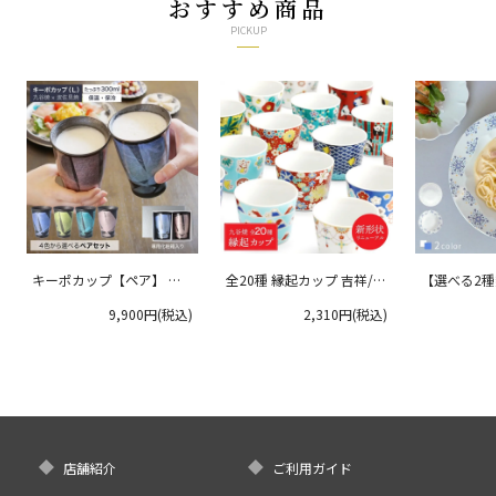
おすすめ商品
PICKUP
キーポカップ【ペア】 ラ
全20種 縁起カップ 吉祥/青
【選べる2
ージサイズ 300ml
郊窯
リムプレート
9,900円(税込)
2,310円(税込)
クタニ
店舗紹介
ご利用ガイド