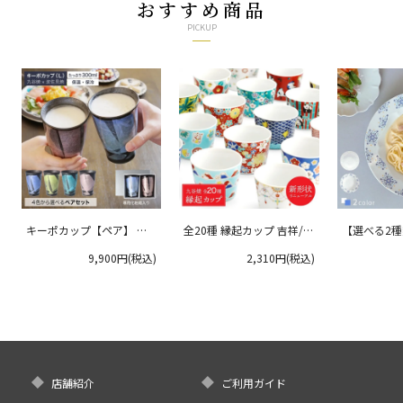
おすすめ商品
PICKUP
キーポカップ【ペア】 ラ
全20種 縁起カップ 吉祥/青
【選べる2
ージサイズ 300ml
郊窯
リムプレート
9,900円(税込)
2,310円(税込)
クタニ
店舗紹介
ご利用ガイド