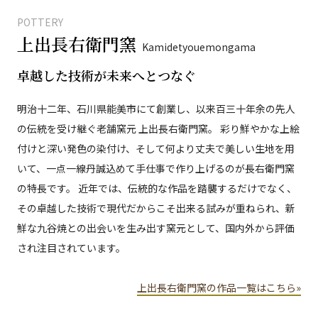
POTTERY
上出長右衛門窯
Kamidetyouemongama
卓越した技術が未来へとつなぐ
明治十二年、石川県能美市にて創業し、以来百三十年余の先人
の伝統を受け継ぐ老舗窯元 上出長右衛門窯。 彩り鮮やかな上絵
付けと深い発色の染付け、そして何より丈夫で美しい生地を用
いて、一点一線丹誠込めて手仕事で作り上げるのが長右衛門窯
の特長です。 近年では、伝統的な作品を踏襲するだけでなく、
その卓越した技術で現代だからこそ出来る試みが重ねられ、新
鮮な九谷焼との出会いを生み出す窯元として、国内外から評価
され注目されています。
上出長右衛門窯の作品一覧はこちら»