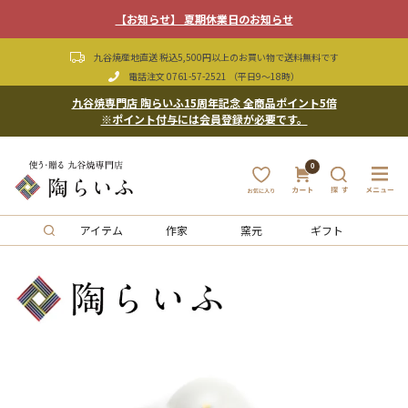
【お知らせ】 夏期休業日のお知らせ
九谷焼産地直送 税込5,500円以上のお買い物で送料無料です
電話注文
0761-57-2521
（平日9〜18時）
九谷焼専門店 陶らいふ15周年記念 全商品ポイント5倍
※ポイント付与には会員登録が必要です。
0
アイテム
作家
窯元
ギフト