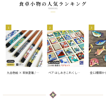
食卓小物の人気ランキング
RANKING
1
2
3
九谷色絵 × 若狭塗箸 / 青
ペア はしおきこれくしょ
全12種類か
郊窯
ん/ 青郊窯
なの箸置/ 