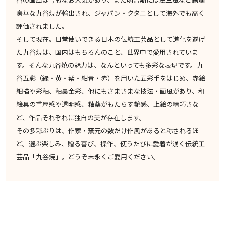
豪華な九谷焼が輸出され、ジャパン・クタニとして海外でも高く
評価されました。
そして現在。日常使いできる日本の伝統工芸品として進化を遂げ
た九谷焼は、国内はもちろんのこと、世界中で愛用されていま
す。そんな九谷焼の魅力は、なんといっても多彩な表現です。九
谷五彩（緑・黄・紫・紺青・赤）を用いた五彩手をはじめ、赤絵
細描や彩釉、釉裏金彩、他にもさまさまな技法・画風があり、和
絵具の重厚感や透明感、釉薬がもたらす艶感、上絵の精巧さな
ど、作品それぞれに独自の美が存在します。
その多彩ぶりは、作家・窯元の数だけ作風があると称されるほ
ど。選ぶ楽しみ、贈る喜び、操作、使うたびに愛着が湧く伝統工
芸品「九谷焼」。どうぞ末永くご愛用ください。