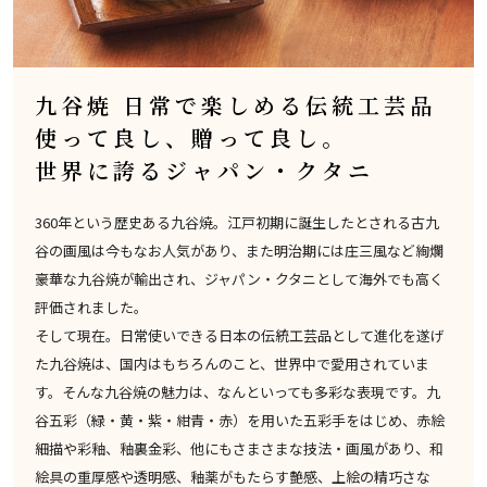
九谷焼 日常で楽しめる伝統工芸品
使って良し、贈って良し。
世界に誇るジャパン・クタニ
360年という歴史ある九谷焼。江戸初期に誕生したとされる古九
谷の画風は今もなお人気があり、また明治期には庄三風など絢爛
豪華な九谷焼が輸出され、ジャパン・クタニとして海外でも高く
評価されました。
そして現在。日常使いできる日本の伝統工芸品として進化を遂げ
た九谷焼は、国内はもちろんのこと、世界中で愛用されていま
す。そんな九谷焼の魅力は、なんといっても多彩な表現です。九
谷五彩（緑・黄・紫・紺青・赤）を用いた五彩手をはじめ、赤絵
細描や彩釉、釉裏金彩、他にもさまさまな技法・画風があり、和
絵具の重厚感や透明感、釉薬がもたらす艶感、上絵の精巧さな