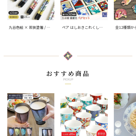
九谷色絵 × 若狭塗箸 / 青
ペア はしおきこれくしょ
全12種類か
郊窯
ん/ 青郊窯
なの箸置/ 
おすすめ商品
PICKUP