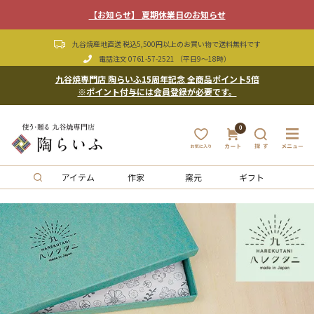
【お知らせ】 夏期休業日のお知らせ
九谷焼産地直送 税込5,500円以上のお買い物で送料無料です
電話注文
0761-57-2521
（平日9〜18時）
九谷焼専門店 陶らいふ15周年記念 全商品ポイント5倍
※ポイント付与には会員登録が必要です。
0
アイテム
作家
窯元
ギフト