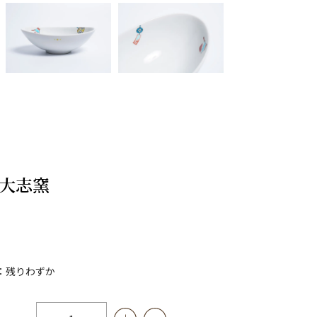
/大志窯
：残りわずか