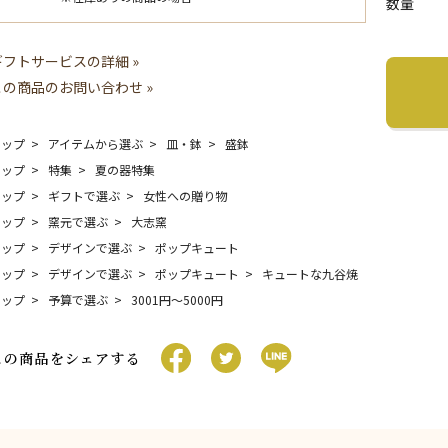
数量
ギフトサービスの詳細 »
この商品のお問い合わせ »
トップ
アイテムから選ぶ
皿・鉢
盛鉢
トップ
特集
夏の器特集
トップ
ギフトで選ぶ
女性への贈り物
トップ
窯元で選ぶ
大志窯
トップ
デザインで選ぶ
ポップキュート
トップ
デザインで選ぶ
ポップキュート
キュートな九谷焼
トップ
予算で選ぶ
3001円〜5000円
この商品をシェアする