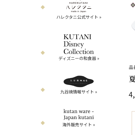
ハレクタニ公式サイト »
ディズニーの和食器 »
品
九谷焼情報サイト »
4
海外販売サイト »