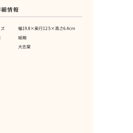
詳細情報
イズ
幅19.8×奥行12.5×高さ6.4cm
類
紙箱
大志窯