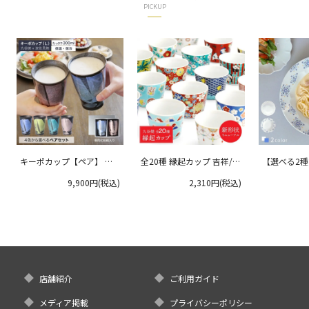
PICKUP
キーポカップ【ペア】 ラ
全20種 縁起カップ 吉祥/青
【選べる2
ージサイズ 300ml
郊窯
リムプレート
9,900円(税込)
2,310円(税込)
クタニ
店舗紹介
ご利用ガイド
メディア掲載
プライバシーポリシー