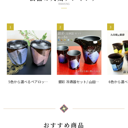
RANKING
1
2
3
5色から選べるペアロック
銀彩 冷酒器セット/ 山田
6色から選べ
カップ 銀彩/ 宗秀窯
孝夫
酎カップ
おすすめ商品