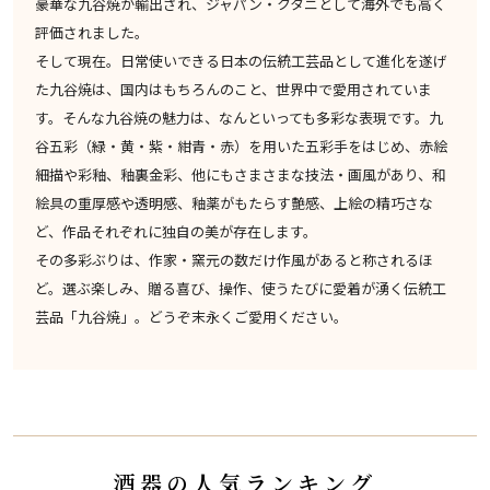
豪華な九谷焼が輸出され、ジャパン・クタニとして海外でも高く
評価されました。
そして現在。日常使いできる日本の伝統工芸品として進化を遂げ
た九谷焼は、国内はもちろんのこと、世界中で愛用されていま
す。そんな九谷焼の魅力は、なんといっても多彩な表現です。九
谷五彩（緑・黄・紫・紺青・赤）を用いた五彩手をはじめ、赤絵
細描や彩釉、釉裏金彩、他にもさまさまな技法・画風があり、和
絵具の重厚感や透明感、釉薬がもたらす艶感、上絵の精巧さな
ど、作品それぞれに独自の美が存在します。
その多彩ぶりは、作家・窯元の数だけ作風があると称されるほ
ど。選ぶ楽しみ、贈る喜び、操作、使うたびに愛着が湧く伝統工
芸品「九谷焼」。どうぞ末永くご愛用ください。
酒器の人気ランキング