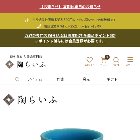
【お知らせ】 夏期休業日のお知らせ
九谷焼産地直送 税込5,500円以上のお買い物で送料無料です
電話注文
0761-57-2521
（平日9〜18時）
九谷焼専門店 陶らいふ15周年記念 全商品ポイント5倍
※ポイント付与には会員登録が必要です。
0
アイテム
作家
窯元
ギフト