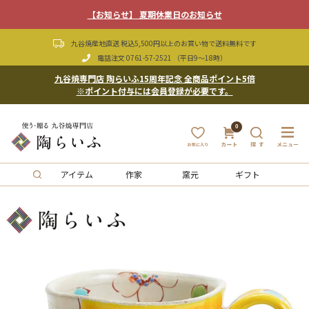
【お知らせ】 夏期休業日のお知らせ
九谷焼産地直送 税込5,500円以上のお買い物で送料無料です
電話注文
0761-57-2521
（平日9〜18時）
九谷焼専門店 陶らいふ15周年記念 全商品ポイント5倍
※ポイント付与には会員登録が必要です。
0
アイテム
作家
窯元
ギフト