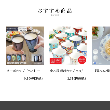
おすすめ商品
PICKUP
キーポカップ【ペア】 ラ
全20種 縁起カップ 吉祥/青
【選べる2
ージサイズ 300ml
郊窯
リムプレート
9,900円(税込)
2,310円(税込)
クタニ