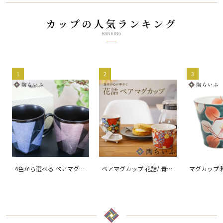
カップの人気ランキング
RANKING
1
2
3
4色から選べる ペアマグカ
ペアマグカップ 花詰/ 青郊
マグカップ 
ップ 銀彩/ 宗秀窯
窯
窯