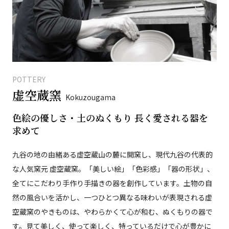
POTTERY
虚空蔵窯
Kokuzougama
色絵の優しさ・土のぬくもり 長く愛される器を
求めて
九谷の地の由緒ある虚空蔵山の麓に開窯し、現代九谷の代表的
な人気窯元 虚空蔵窯。「美しい絵」「色彩感」「器の形状」、
全てにこだわり手作り手描きの器を創作しています。土物の自
然の風合いを活かし、一つひとつ異なる味わいが表現される虚
空蔵窯のやきものは、やわらかくて心が和む、ぬくもりの器で
す。見て美しく、使って楽しく、特っているだけで心が豊かに