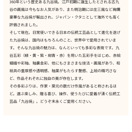
360年という歴史ある九谷焼。江戸初期に誕生したとされる古九
谷の画風は今もなお人気があり、また明治期には庄三風など絢爛
豪華な九谷焼が輸出され、ジャパン・クタニとして海外でも高く
評価されました。
そして現在。日常使いできる日本の伝統工芸品として進化を遂げ
た九谷焼は、国内はもちろんのこと、世界中で愛用されていま
す。そんな九谷焼の魅力は、なんといっても多彩な表現です。九
谷五彩（緑・黄・紫・紺青・赤）を用いた五彩手をはじめ、赤絵
細描や彩釉、釉裏金彩、他にもさまさまな技法・画風があり、和
絵具の重厚感や透明感、釉薬がもたらす艶感、上絵の精巧さな
ど、作品それぞれに独自の美が存在します。
その多彩ぶりは、作家・窯元の数だけ作風があると称されるほ
ど。選ぶ楽しみ、贈る喜び、操作、使うたびに愛着が湧く伝統工
芸品「九谷焼」。どうぞ末永くご愛用ください。