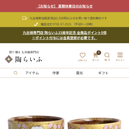
【お知らせ】 夏期休業日のお知らせ
九谷焼産地直送 税込5,500円以上のお買い物で送料無料です
電話注文
0761-57-2521
（平日9〜18時）
九谷焼専門店 陶らいふ15周年記念 全商品ポイント5倍
※ポイント付与には会員登録が必要です。
0
アイテム
作家
窯元
ギフト