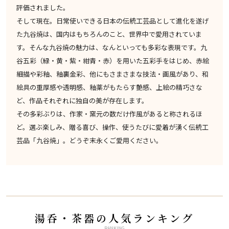
評価されました。
そして現在。日常使いできる日本の伝統工芸品として進化を遂げ
た九谷焼は、国内はもちろんのこと、世界中で愛用されていま
す。そんな九谷焼の魅力は、なんといっても多彩な表現です。九
谷五彩（緑・黄・紫・紺青・赤）を用いた五彩手をはじめ、赤絵
細描や彩釉、釉裏金彩、他にもさまさまな技法・画風があり、和
絵具の重厚感や透明感、釉薬がもたらす艶感、上絵の精巧さな
ど、作品それぞれに独自の美が存在します。
その多彩ぶりは、作家・窯元の数だけ作風があると称されるほ
ど。選ぶ楽しみ、贈る喜び、操作、使うたびに愛着が湧く伝統工
芸品「九谷焼」。どうぞ末永くご愛用ください。
湯呑・茶器の人気ランキング
RANKING