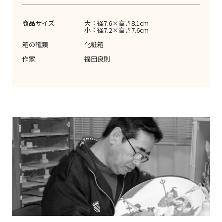
商品サイズ
大：径7.6×高さ8.1cm
小：径7.2×高さ7.6cm
箱の種類
化粧箱
作家
福田良則