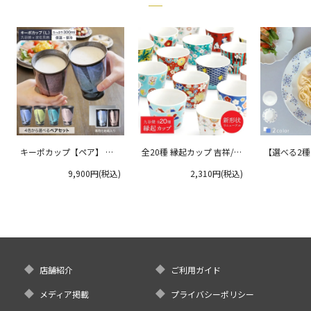
キーポカップ【ペア】 ラ
全20種 縁起カップ 吉祥/青
【選べる2
ージサイズ 300ml
郊窯
リムプレート
9,900円(税込)
2,310円(税込)
クタニ
店舗紹介
ご利用ガイド
メディア掲載
プライバシーポリシー