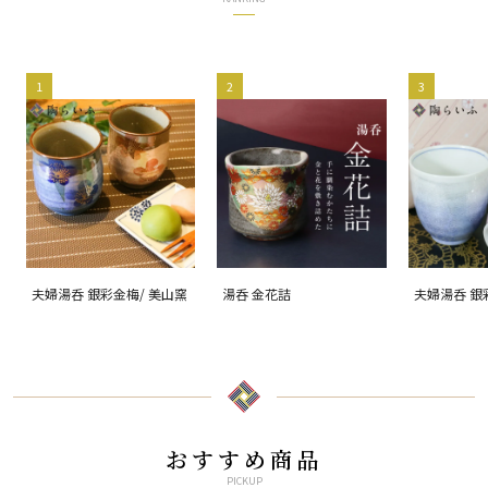
1
2
3
夫婦湯呑 銀彩金梅/ 美山窯
湯呑 金花詰
夫婦湯呑 銀
おすすめ商品
PICKUP