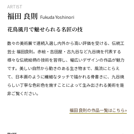
ARTIST
福田 良則
Fukuda Yoshinori
花鳥風月で魅せられる名匠の技
数々の美術展で連続入選し内外から高い評価を受ける、伝統工
芸士 福田良則。赤絵・吉田屋・古九谷など九谷焼を代表する
様々な伝統絵柄の技術を習得し、幅広いデザインの作品が魅力
です。美しい自然から動きのある生き物まで、風流にとらえ
て、日本画のように繊細なタッチで描かれる骨書きに、九谷焼
らしい丁寧な色彩色を施すことによって生み出される美術を是
非ご覧ください。
福田 良則の作品一覧はこちら»