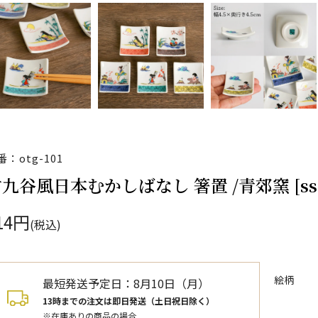
番：otg-101
九谷風日本むかしばなし 箸置 /青郊窯 [ss
14円
(税込)
絵柄
最短発送予定日：
8月10日（月）
13時までの注文は即日発送（土日祝日除く）
※在庫ありの商品の場合