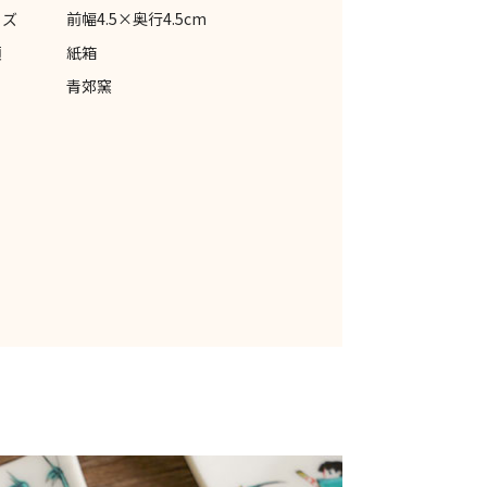
イズ
前幅4.5×奥行4.5cm
類
紙箱
青郊窯