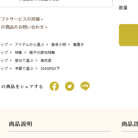
数量
ギフトサービスの詳細 »
この商品のお問い合わせ »
トップ
アイテムから選ぶ
食卓小物
箸置き
トップ
特集
端午の節句特集
トップ
窯元で選ぶ
青郊窯
トップ
予算で選ぶ
3000円以下
この商品をシェアする
商品説明
商品