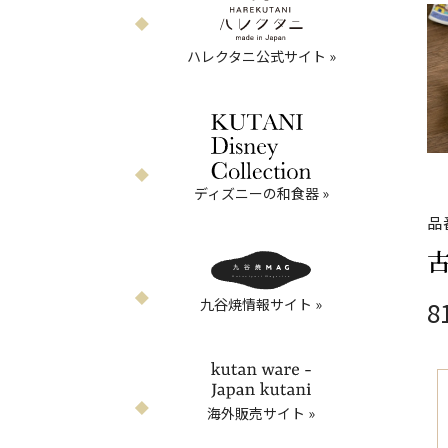
ハレクタニ公式サイト »
ディズニーの和食器 »
品
古
九谷焼情報サイト »
8
海外販売サイト »